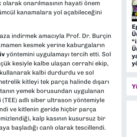
k olarak onarılmasının hayati önem
 ölümcül kanamalara yol açabileceğini
E
Ü
aza indirmek amacıyla Prof. Dr. Burçin
“
 tamamen kesmek yerine kaburgaların
Ü
iv
yöntemini uygulamayı tercih etti. Sol
y
y
ük kesiyle kalbe ulaşan cerrahi ekip,
i kullanarak kalbi durdurdu ve sol
etrelik kitleyi tek parça halinde dışarı
Y
astanın yemek borusundan uygulanan
(TEE) adlı siber ultrason yöntemiyle
ndi ve kitlenin geride hiçbir parça
izlendiği, kalp kasının kusursuz bir
a başladığı canlı olarak tescillendi.