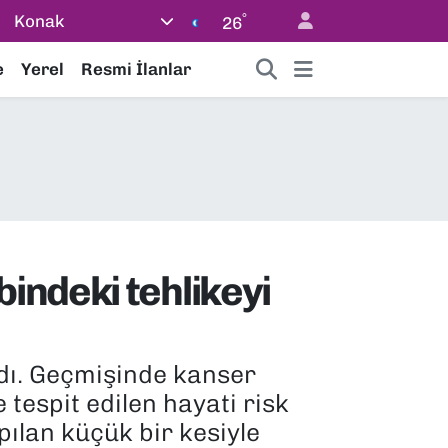
°
Konak
26
e
Yerel
Resmi İlanlar
indeki tehlikeyi
ldı. Geçmişinde kanser
tespit edilen hayati risk
ılan küçük bir kesiyle