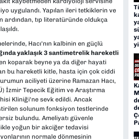
akit kaybetmeden kardiyoloji servisine
T
yo uygulandı. Yapılan ileri tetkiklerin ve
k
in ardından, tıp literatüründe oldukça
y
aşıldı.
s
y
elerinde, Hacı'nın kalbinin en güçlü
y
ğında yaklaşık 3 santimetrelik hareketli
nden koparak beyne ya da diğer hayati
n bu hareketli kitle, hasta için çok ciddi
Durumun aciliyeti üzerine Ramazan Hacı,
K
BÜ) İzmir Tepecik Eğitim ve Araştırma
M
si Kliniği'ne sevk edildi. Ancak
d
d
irilen solunum fonksiyon testlerinde
Ç
ersiz bulundu. Ameliyatı güvenle
P
ikle yoğun bir akciğer tedavisi
iyonlarının normale dönmesinin