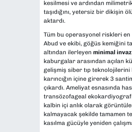
kesilmesi ve ardından milimetri
taşıdığını, yetersiz bir dikişin
aktardı.
Tüm bu operasyonel riskleri en 
Abud ve ekibi, göğüs kemiğini
altından ilerleyen
minimal invaz
kaburgalar arasından açılan küç
gelişmiş siber tıp teknolojilerin
karıncığın içine girerek 3 santim
çıkardı. Ameliyat esnasında h
transözofageal ekokardiyografi 
kalbin içi anlık olarak görüntüle
kalmayacak şekilde tamamen tem
kasılma gücüyle yeniden çalışmay