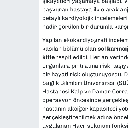
şikayetleri yaşamaya başladı. V
başvuran hastaya ilk olarak anji
detaylı kardiyolojik incelemeler
nadir görülen bir durumla karşıl
Yapılan ekokardiyografi incelem
kasılan bölümü olan
sol karıncı
kitle
tespit edildi. Her an yeri
organlara pıhtı atma riski taşıya
bir hayati risk oluşturuyordu. 
Sağlık Bilimleri Üniversitesi (S
Hastanesi Kalp ve Damar Cerrahi
operasyon öncesinde gerçekleşt
hastanın akciğer kapasitesi yet
gerçekleştirebilmek adına öncel
uygulanan Hacı, solunum fonks