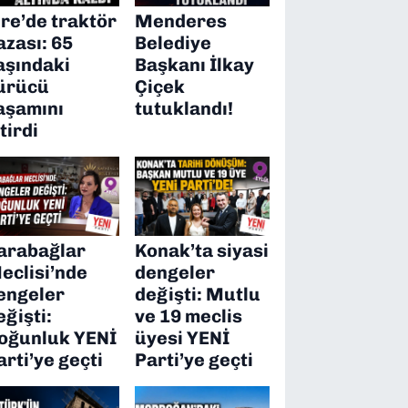
ire’de traktör
Menderes
azası: 65
Belediye
aşındaki
Başkanı İlkay
ürücü
Çiçek
aşamını
tutuklandı!
itirdi
arabağlar
Konak’ta siyasi
eclisi’nde
dengeler
engeler
değişti: Mutlu
eğişti:
ve 19 meclis
oğunluk YENİ
üyesi YENİ
arti’ye geçti
Parti’ye geçti