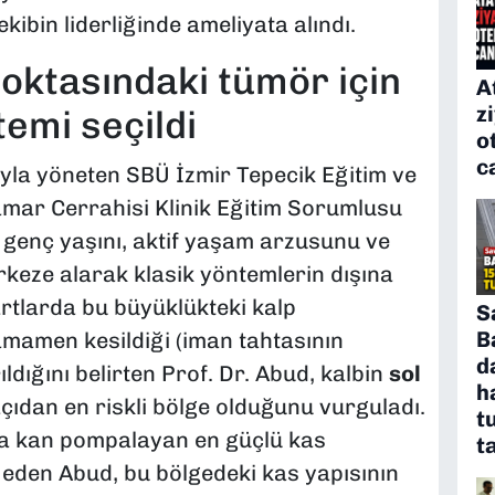
ibin liderliğinde ameliyata alındı.
oktasındaki tümör için
A
z
temi seçildi
o
c
rıyla yöneten SBÜ İzmir Tepecik Eğitim ve
mar Cerrahisi Klinik Eğitim Sorumlusu
 genç yaşını, aktif yaşam arzusunu ve
keze alarak klasik yöntemlerin dışına
rtlarda bu büyüklükteki kalp
S
B
amamen kesildiği (iman tahtasının
d
ıldığını belirten Prof. Dr. Abud, kalbin
sol
h
çıdan en riskli bölge olduğunu vurguladı.
t
da kan pompalayan en güçlü kas
t
eden Abud, bu bölgedeki kas yapısının