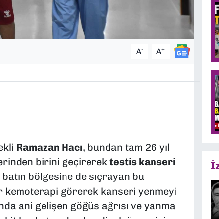
-
+
A
A
ekli
Ramazan Hacı
, bundan tam 26 yıl
erinden birini geçirerek
testis kanseri
İ
ve batın bölgesine de sıçrayan bu
r kemoterapi görerek kanseri yenmeyi
ında ani gelişen göğüs ağrısı ve yanma