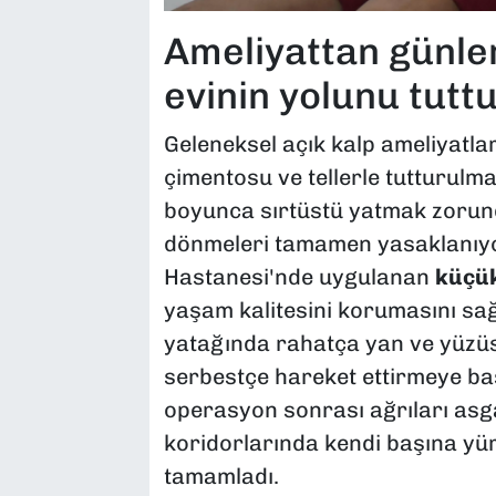
Ameliyattan günle
evinin yolunu tutt
Geleneksel açık kalp ameliyatla
çimentosu ve tellerle tutturulma
boyunca sırtüstü yatmak zorunda
dönmeleri tamamen yasaklanıyo
Hastanesi'nde uygulanan
küçük
yaşam kalitesini korumasını sağ
yatağında rahatça yan ve yüzüst
serbestçe hareket ettirmeye baş
operasyon sonrası ağrıları asga
koridorlarında kendi başına yü
tamamladı.