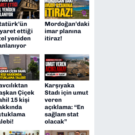
tatürk’ün
Mordoğan’daki
iyaret ettiği
imar planına
tel yeniden
itiraz!
anlanıyor
avcılıktan
Karşıyaka
aşkan Çiçek
Stadı için umut
ahil 15 kişi
veren
akkında
açıklama: “En
utuklama
sağlam stat
alebi!
olacak”