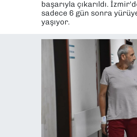
başarıyla çıkarıldı. İzmir
SAĞLIK
sadece 6 gün sonra yürüye
yaşıyor.
SPOR
TEKNOLOJİ
YAŞAM
YEREL YÖNETİMLER