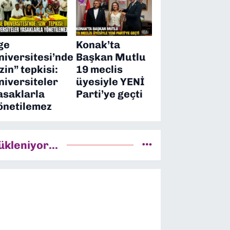
ge
Konak’ta
niversitesi’nde
Başkan Mutlu
izin” tepkisi:
19 meclis
niversiteler
üyesiyle YENİ
asaklarla
Parti’ye geçti
önetilemez
ükleniyor...