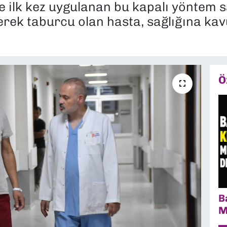
'de ilk kez uygulanan bu kapalı yönte
rek taburcu olan hasta, sağlığına k
Ö
B
M