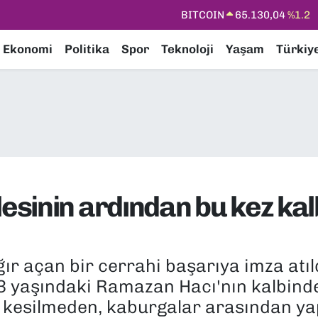
DOLAR
47,7106
%0.17
EURO
55,1652
%0.27
Ekonomi
Politika
Spor
Teknoloji
Yaşam
Türkiy
STERLİN
64,4046
%0.35
GRAM ALTIN
6648.99
%2.59
BİST100
13.773
%-19
BITCOIN
65.130,04
%1.2
sinin ardından bu kez kalb
ğır açan bir cerrahi başarıya imza atı
 yaşındaki Ramazan Hacı'nın kalbinde 
i kesilmeden, kaburgalar arasından yap