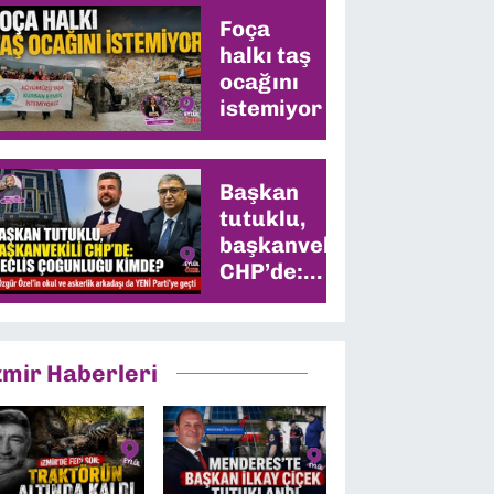
Foça
halkı taş
ocağını
istemiyor
Başkan
tutuklu,
başkanvekili
CHP’de:
Meclis
çoğunluğu
kimde?
zmir Haberleri