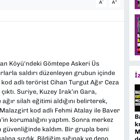
-
+
A
A
ralan Köyü'ndeki Gömtepe Askeri Üs
arlarla saldırı düzenleyen grubun içinde
İ
 kod adlı terörist Cihan Turgut Ağır Ceza
ktı. Suriye, Kuzey Irak’ın Gara,
ğır silah eğitimi aldığını belirterek,
alazgirt kod adlı Fehmi Atalay ile Baver
B
’in korumalığını yaptım. Sonra merkez
k
güvenliğinde kaldım. Bir grupla beni
M
salına sızdık. Bildiğim sığınak ve depo
d