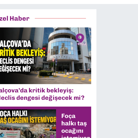
zel Haber
alçova’da kritik bekleyiş:
eclis dengesi değişecek mi?
Foça
halkı taş
ocağını
istemiyor