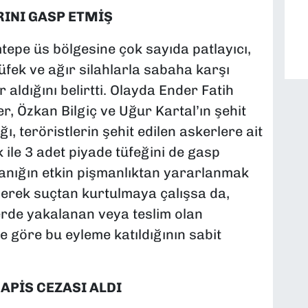
RINI GASP ETMİŞ
epe üs bölgesine çok sayıda patlayıcı,
tüfek ve ağır silahlarla sabaha karşı
aldığını belirtti. Olayda Ender Fatih
r, Özkan Bilgiç ve Uğur Kartal’ın şehit
, teröristlerin şehit edilen askerlere ait
k ile 3 adet piyade tüfeğini de gasp
sanığın etkin pişmanlıktan yararlanmak
 ederek suçtan kurtulmaya çalışsa da,
ihlerde yakalanan veya teslim olan
ne göre bu eyleme katıldığının sabit
HAPİS CEZASI ALDI