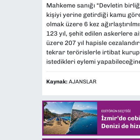
Mahkeme sanığı “Devletin birli
kişiyi yerine getirdiği kamu gö
olmak üzere 6 kez ağırlaştırılm
123 yıl, şehit edilen askerlere a
üzere 207 yıl hapisle cezalandır
tekrar terörislerle irtibat kurup
istedikleri eylemi yapabileceğin
Kaynak:
AJANSLAR
EDITÖRÜN SEÇTIĞI
İzmir’de ceb
Denizi de hiz