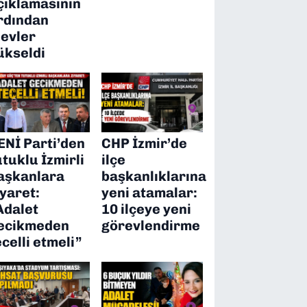
çıklamasının
rdından
levler
ükseldi
ENİ Parti’den
CHP İzmir’de
utuklu İzmirli
ilçe
aşkanlara
başkanlıklarına
iyaret:
yeni atamalar:
Adalet
10 ilçeye yeni
ecikmeden
görevlendirme
ecelli etmeli”