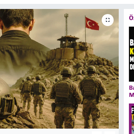
Ö
B
M