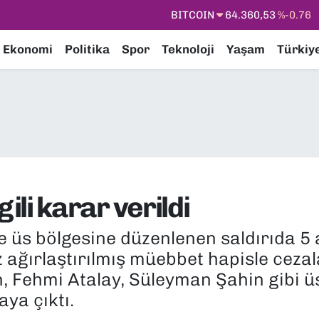
DOLAR
47,7143
%0.16
EURO
55,0317
%-0.02
Ekonomi
Politika
Spor
Teknoloji
Yaşam
Türkiy
STERLİN
64,2463
%0.07
GRAM ALTIN
6574.81
%1.44
BİST100
13.799
%70
BITCOIN
64.360,53
%-0.76
lgili karar verildi
de üs bölgesine düzenlenen saldırıda 5 
 ağırlaştırılmış müebbet hapisle cezala
, Fehmi Atalay, Süleyman Şahin gibi ü
ya çıktı.