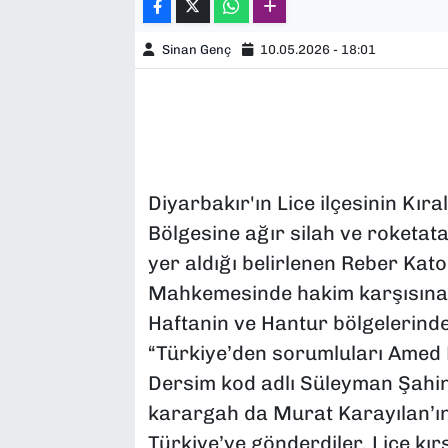
Sinan Genç
10.05.2026 - 18:01
Diyarbakır'ın Lice ilçesinin Kı
Bölgesine ağır silah ve roketat
yer aldığı belirlenen Reber Kato
Mahkemesinde hakim karşısına çı
Haftanin ve Hantur bölgelerinde a
“Türkiye’den sorumluları Amed M
Dersim kod adlı Süleyman Şahin
karargah da Murat Karayılan’ın 
Türkiye’ye gönderdiler. Lice kır