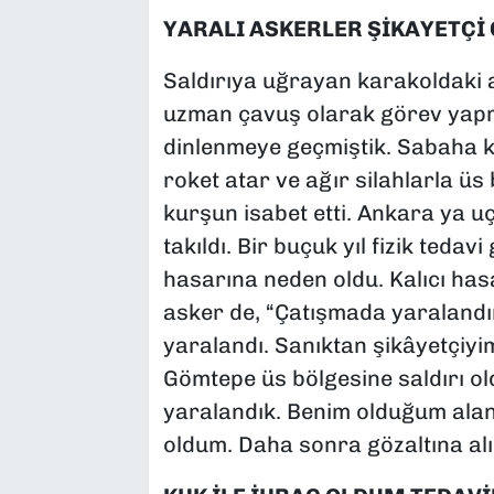
YARALI ASKERLER ŞİKAYETÇİ
Saldırıya uğrayan karakoldaki 
uzman çavuş olarak görev yapm
dinlenmeye geçmiştik. Sabaha ka
roket atar ve ağır silahlarla üs
kurşun isabet etti. Ankara ya u
takıldı. Bir buçuk yıl fizik ted
hasarına neden oldu. Kalıcı hasa
asker de, “Çatışmada yaralandı
yaralandı. Sanıktan şikâyetçiyi
Gömtepe üs bölgesine saldırı oldu
yaralandık. Benim olduğum alana
oldum. Daha sonra gözaltına al