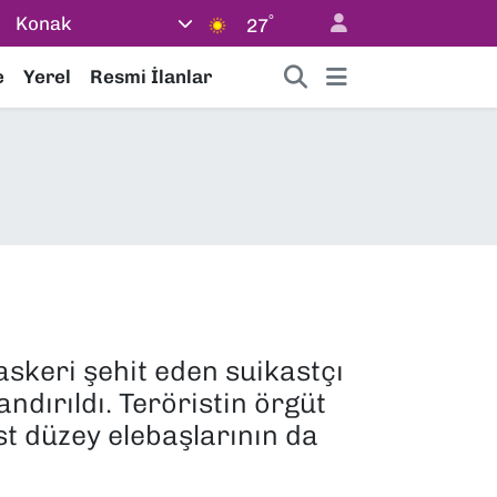
°
Konak
27
e
Yerel
Resmi İlanlar
askeri şehit eden suikastçı
ndırıldı. Teröristin örgüt
st düzey elebaşlarının da