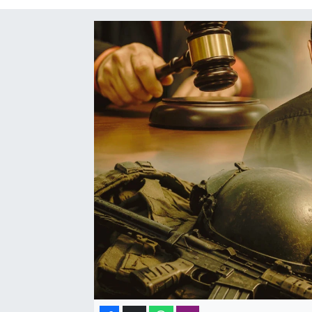
SAĞLIK
SPOR
TEKNOLOJİ
YAŞAM
YEREL YÖNETİMLER