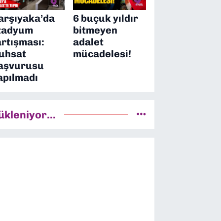
arşıyaka’da
6 buçuk yıldır
tadyum
bitmeyen
artışması:
adalet
uhsat
mücadelesi!
aşvurusu
apılmadı
ükleniyor...