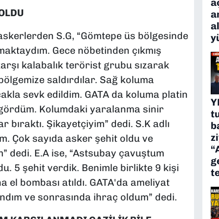
a
 OLDU
a
a
askerlerden S.G, “Gömtepe üs bölgesinde
y
aktaydım. Gece nöbetinden çıkmış
rşı kalabalık terörist grubu sızarak
 bölgemize saldırdılar. Sağ koluma
çakla sevk edildim. GATA da koluma platin
Y
avi gördüm. Kolumdaki yaralanma sinir
t
r bıraktı. Şikayetçiyim” dedi. S.K adlı
b
z
m. Çok sayıda asker şehit oldu ve
“
m” dedi. E.A ise, “Astsubay çavuştum
g
. 5 şehit verdik. Benimle birlikte 9 kişi
t
 el bombası atıldı. GATA'da ameliyat
ındım ve sonrasında ihraç oldum” dedi.