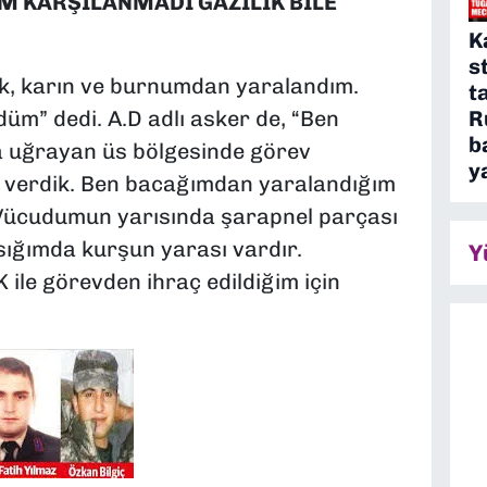
M KARŞILANMADI GAZİLİK BİLE
K
s
k, karın ve burnumdan yaralandım.
t
R
düm” dedi. A.D adlı asker de, “Ben
b
a uğrayan üs bölgesinde görev
y
t verdik. Ben bacağımdan yaralandığım
. Vücudumun yarısında şarapnel parçası
ığımda kurşun yarası vardır.
Y
le görevden ihraç edildiğim için