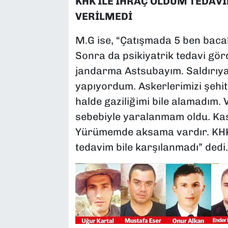
KHK İLE İHRAÇ OLDUM TEDAVİ
VERİLMEDİ
M.G ise, “Çatışmada 5 ben baca
Sonra da psikiyatrik tedavi gör
jandarma Astsubayım. Saldırıy
yapıyordum. Askerlerimizi şehi
halde gaziliğimi bile alamadım
sebebiyle yaralanmam oldu. Kas
Yürümemde aksama vardır. KHK i
tedavim bile karşılanmadı” dedi.