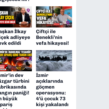
aşkan İlkay
Çiftçi ile
içek adliyeye
Benekli’nin
evk edildi
vefa hikayesi!
zmir’in dev
İzmir
üzgar türbini
açıklarında
abrikasında
göçmen
angın paniği!
operasyonu:
n büyük
4’ü çocuk 73
ipariş
kişi yakalandı