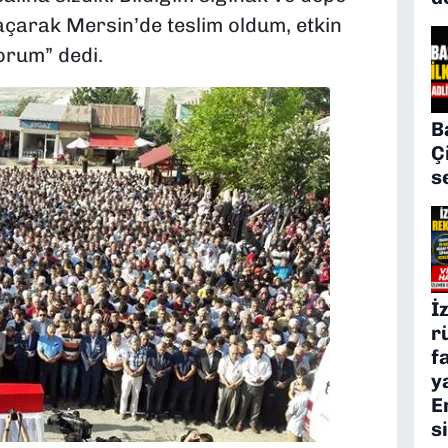
açarak Mersin’de teslim oldum, etkin
orum” dedi.
B
Ç
s
İ
r
f
y
E
s