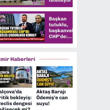
Başkan
tutuklu,
başkanvekili
CHP’de:
Meclis
çoğunluğu
kimde?
zmir Haberleri
alçova’da
Aktaş Barajı
ritik bekleyiş:
Ödemiş’e can
eclis dengesi
suyu!
eğişecek mi?