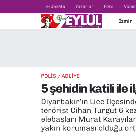
e-Gazete
Yazarlar
Foto
Video
İzmir
Resmi İlanlar
Konak Nöbetçi Eczaneler
BİLİM
Konak Hava Durumu
DÜNYA
Konak Trafik Yoğunluk Haritası
EĞİTİM
Süper Lig Puan Durumu ve Fikstür
POLİS / ADLİYE
5 şehidin katili ile i
EKONOMİ
Tüm Manşetler
Diyarbakır’ın Lice İlçesin
KÜLTÜR SANAT
Son Dakika Haberleri
terörist Cihan Turgut 6 kez
MAGAZİN
Haber Arşivi
elebaşları Murat Karayılan
yakın koruması olduğu orta
POLİTİKA