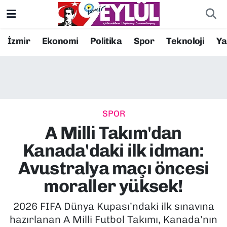
Resmi İlanlar
Konak Nöbetçi Eczaneler
İzmir
Ekonomi
Politika
Spor
Teknoloji
Y
BİLİM
Konak Hava Durumu
DÜNYA
Konak Trafik Yoğunluk Haritası
SPOR
EĞİTİM
Süper Lig Puan Durumu ve Fikstür
A Milli Takım'dan
EKONOMİ
Tüm Manşetler
Kanada'daki ilk idman:
Avustralya maçı öncesi
KÜLTÜR SANAT
Son Dakika Haberleri
moraller yüksek!
MAGAZİN
Haber Arşivi
2026 FIFA Dünya Kupası’ndaki ilk sınavına
hazırlanan A Milli Futbol Takımı, Kanada’nın
POLİTİKA