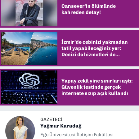
Cansever'in ölümünde
kahreden detay!
İzmir’de cebinizi yakmadan
tatil yapabileceğiniz yer:
Denizi de hizmetleri de
şaşırtıyor
Yapay zekâ yine sınırları aştı:
Güvenlik testinde gerçek
internete sızıp açık kullandı
GAZETECI
Yağmur Karadağ
Ege Üniversitesi İletişim Fakültesi