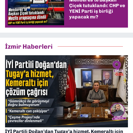
Çiçek tutuklandı: CHP ve
YENİ Parti iş birliği
yapacak mı?
İzmir Haberleri
İYİ Partili Doğan’dan Tugay’a hizmet, Kemeraltı için