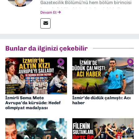
Gazetecilik Bölümü’nü hem bölüm birincisi
hem de fakülte birincisi olarak bitirdim.
Devam Et
Ardından Ege Üniversitesi'nde “Siyasal
İletişim” üzerine yüksek lisans eğitimimi
tamamladım. Halen aynı anabilim dalında
“İklim Krizi Haberciliği” üzerine doktora
eğitimim sürüyor. 9 Eylül'de “Haber
Bunlar da ilginizi çekebilir
Müdürü” olarak görev almaktayım. Hak
odaklı haberciliğe dair çalışmalar
yapıyorum
İzmirli Sema Mete
İzmir’de düdük çalmıştı: Acı
Avrupa’da kürsüde: Hedef
haber
olimpiyat madalyası