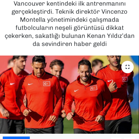
Vancouver kentindeki ilk antrenmanını
gerçekleştirdi. Teknik direktör Vincenzo
SAĞLIK
Montella yönetimindeki çalışmada
futbolcuların neşeli görüntüsü dikkat
SPOR
çekerken, sakatlığı bulunan Kenan Yıldız’dan
TEKNOLOJİ
da sevindiren haber geldi
YAŞAM
YEREL YÖNETİMLER