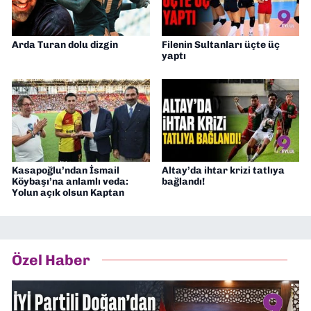
Arda Turan dolu dizgin
Filenin Sultanları üçte üç
yaptı
Kasapoğlu’ndan İsmail
Altay’da ihtar krizi tatlıya
Köybaşı’na anlamlı veda:
bağlandı!
Yolun açık olsun Kaptan
Özel Haber