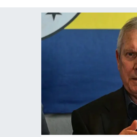
SAĞLIK
SPOR
TEKNOLOJİ
YAŞAM
YEREL YÖNETİMLER