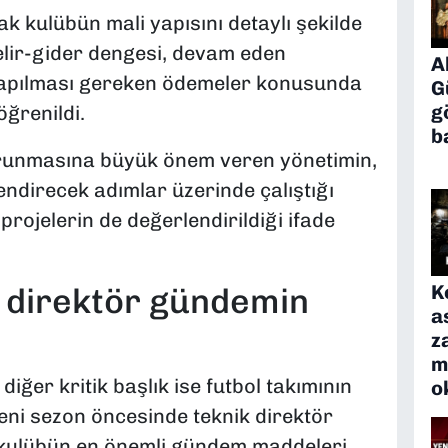
rak kulübün mali yapısını detaylı şekilde
Gelir-gider dengesi, devam eden
A
yapılması gereken ödemeler konusunda
G
g
ğrenildi.
b
orunmasına büyük önem veren yönetimin,
ndirecek adımlar üzerinde çalıştığı
 projelerin de değerlendirildiği ifade
K
k direktör gündemin
a
z
m
iğer kritik başlık ise futbol takımının
o
Yeni sezon öncesinde teknik direktör
 kulübün en önemli gündem maddeleri