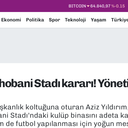
DOLAR
47,7436
%0.18
EURO
55,2510
%0.32
Ekonomi
Politika
Spor
Teknoloji
Yaşam
Türkiy
STERLİN
64,4811
%0.38
GRAM ALTIN
6660.55
%0
BİST100
13.779
%-14
BITCOIN
64.840,97
%-0.15
Chobani Stadı kararı! Yöne
kanlık koltuğuna oturan Aziz Yıldırım,
ni Stadı'ndaki kulüp binasını adeta k
m de futbol yapılanması için yoğun mes