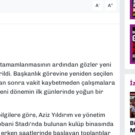
-
+
A
A
 tamamlanmasının ardından gözler yeni
ildi. Başkanlık görevine yeniden seçilen
ktan sonra vakit kaybetmeden çalışmalara
İ
 yeni dönemin ilk günlerinde yoğun bir
lgilere göre, Aziz Yıldırım ve yönetim
B
obani Stadı'nda bulunan kulüp binasında
M
 erken saatlerinde başlayan toplantılar