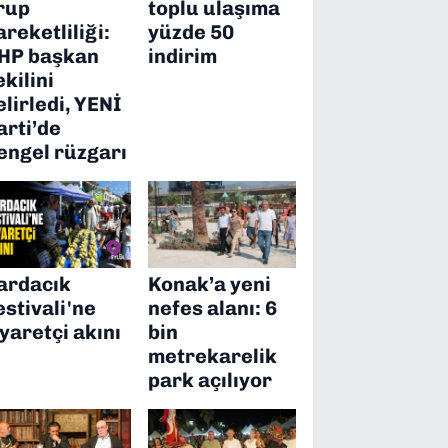
rup
toplu ulaşıma
areketliliği:
yüzde 50
HP başkan
indirim
ekilini
elirledi, YENİ
arti’de
engel rüzgarı
ardacık
Konak’a yeni
estivali'ne
nefes alanı: 6
iyaretçi akını
bin
metrekarelik
park açılıyor