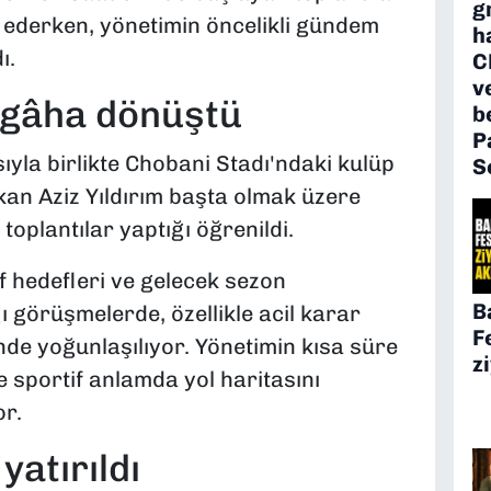
g
ederken, yönetimin öncelikli gündem
h
ı.
C
v
rgâha dönüştü
b
P
yla birlikte Chobani Stadı'ndaki kulüp
S
şkan Aziz Yıldırım başta olmak üzere
toplantılar yaptığı öğrenildi.
 hedefleri ve gelecek sezon
B
 görüşmelerde, özellikle acil karar
F
de yoğunlaşılıyor. Yönetimin kısa süre
z
 sportif anlamda yol haritasını
or.
yatırıldı