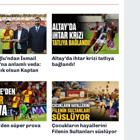
lu’ndan İsmail
Altay’da ihtar krizi tatlıya
’na anlamlı veda:
bağlandı!
çık olsun Kaptan
'den süper prova
Çocukların hayallerini
Filenin Sultanları süslüyor