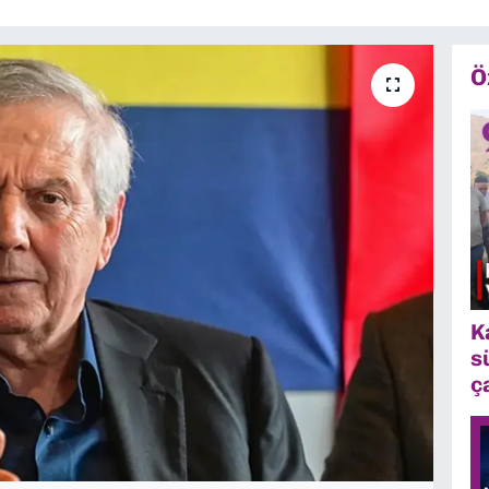
Ö
K
s
ç