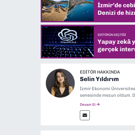
İzmir’de ceb
Denizi de hiz
EDITÖRÜN SEÇTIĞI
Yapay zekâ yi
gerçek intern
EDITÖR HAKKINDA
Selin Yıldırım
İzmir Ekonomi Üniversite
senesinde mezun oldum. Do
editörlük görevini de üstl
Devam Et