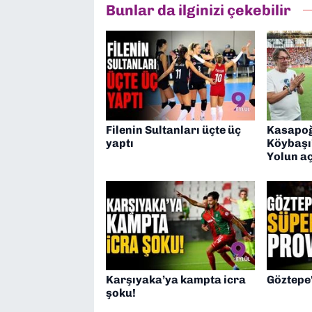
Bunlar da ilginizi çekebilir
Filenin Sultanları üçte üç
Kasapoğ
yaptı
Köybaşı
Yolun a
Karşıyaka’ya kampta icra
Göztepe
şoku!