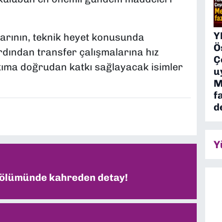
Y
arının, teknik heyet konusunda
Ö
rdından transfer çalışmalarına hız
Ç
akıma doğrudan katkı sağlayacak isimler
u
M
f
d
Y
 ölümünde kahreden detay!