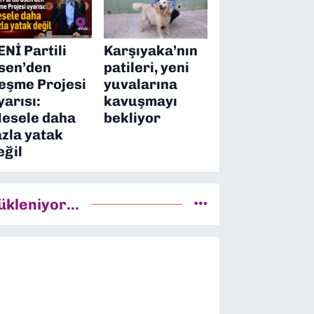
ENİ Partili
Karşıyaka’nın
sen’den
patileri, yeni
eşme Projesi
yuvalarına
yarısı:
kavuşmayı
esele daha
bekliyor
azla yatak
eğil
ükleniyor...