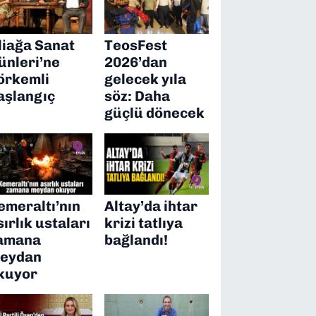
liağa Sanat
TeosFest
ünleri’ne
2026’dan
örkemli
gelecek yıla
aşlangıç
söz: Daha
güçlü dönecek
emeraltı’nın
Altay’da ihtar
sırlık ustaları
krizi tatlıya
amana
bağlandı!
eydan
kuyor