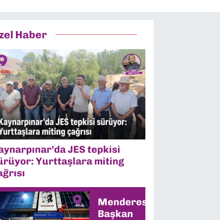
zel Haber
aynarpınar’da JES tepkisi
ürüyor: Yurttaşlara miting
ağrısı
Menderes’te
Başkan