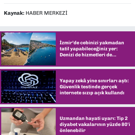
Kaynak:
HABER MERKEZİ
İzmir’de cebinizi yakmadan
tatil yapabileceğiniz yer:
Denizi de hizmetleri de
şaşırtıyor
Yapay zekâ yine sınırları aştı:
Güvenlik testinde gerçek
internete sızıp açık kullandı
Uzmandan hayati uyarı: Tip 2
diyabet vakalarının yüzde 80'i
önlenebilir