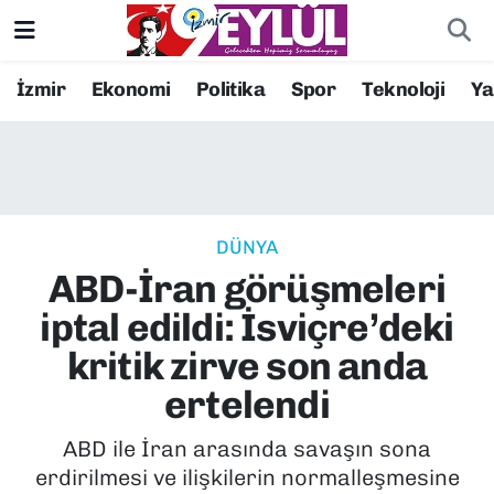
Resmi İlanlar
Konak Nöbetçi Eczaneler
İzmir
Ekonomi
Politika
Spor
Teknoloji
Y
BİLİM
Konak Hava Durumu
DÜNYA
Konak Trafik Yoğunluk Haritası
DÜNYA
EĞİTİM
Süper Lig Puan Durumu ve Fikstür
ABD-İran görüşmeleri
EKONOMİ
Tüm Manşetler
iptal edildi: İsviçre’deki
kritik zirve son anda
KÜLTÜR SANAT
Son Dakika Haberleri
ertelendi
MAGAZİN
Haber Arşivi
ABD ile İran arasında savaşın sona
erdirilmesi ve ilişkilerin normalleşmesine
POLİTİKA