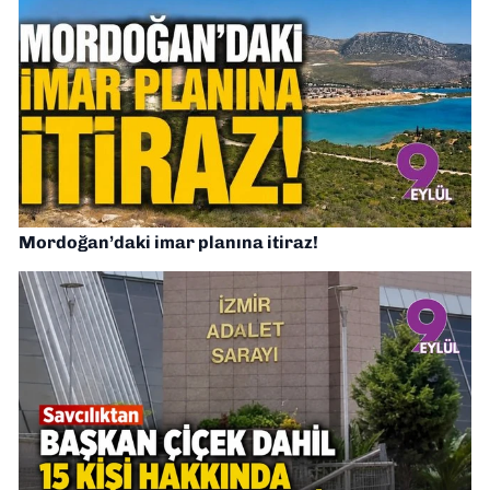
Mordoğan’daki imar planına itiraz!