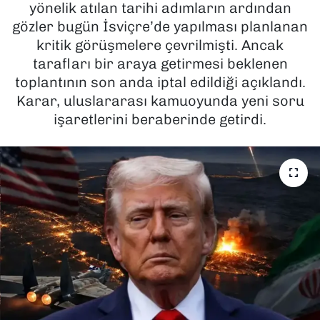
yönelik atılan tarihi adımların ardından
gözler bugün İsviçre’de yapılması planlanan
SAĞLIK
kritik görüşmelere çevrilmişti. Ancak
tarafları bir araya getirmesi beklenen
SPOR
toplantının son anda iptal edildiği açıklandı.
TEKNOLOJİ
Karar, uluslararası kamuoyunda yeni soru
işaretlerini beraberinde getirdi.
YAŞAM
YEREL YÖNETİMLER