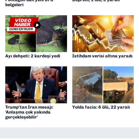
belgeleri
Ayı dehşeti: 2 kardeşi yedi
İstihdam verisi altına yaradı
Trump’tan İran mesajı:
Yolda facia: 6 ölü, 22 yaralı
'Anlaşma çok yakında
gerçekleşebilir'