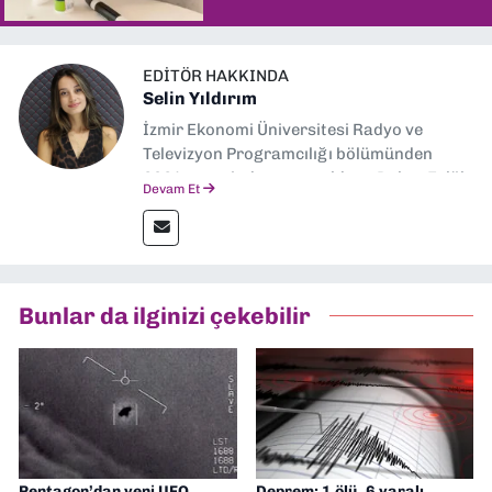
EDITÖR HAKKINDA
Selin Yıldırım
İzmir Ekonomi Üniversitesi Radyo ve
Televizyon Programcılığı bölümünden
2024 senesinde mezun oldum. Dokuz Eylül
Devam Et
Gazetesi'nde spor yazarlığı yaparken,
editörlük görevini de üstleniyorum.
Bunlar da ilginizi çekebilir
Pentagon’dan yeni UFO
Deprem; 1 ölü, 6 yaralı