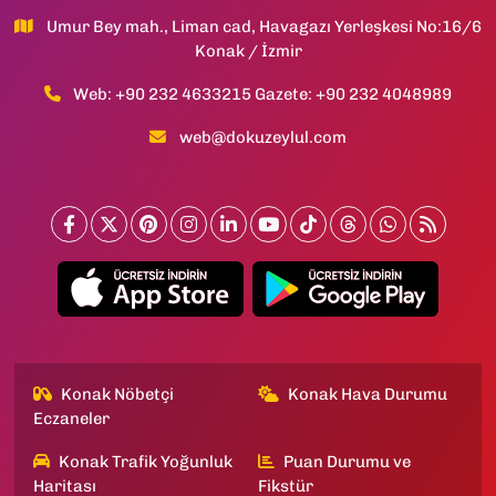
Umur Bey mah., Liman cad, Havagazı Yerleşkesi No:16/6
Konak / İzmir
Web: +90 232 4633215 Gazete: +90 232 4048989
web@dokuzeylul.com
Konak Nöbetçi
Konak Hava Durumu
Eczaneler
Konak Trafik Yoğunluk
Puan Durumu ve
Haritası
Fikstür