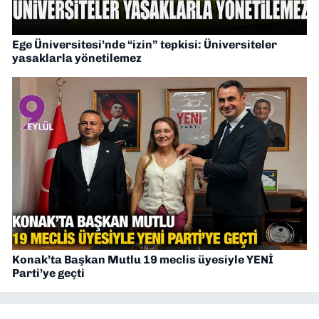
Ege Üniversitesi’nde “izin” tepkisi: Üniversiteler
yasaklarla yönetilemez
Konak’ta Başkan Mutlu 19 meclis üyesiyle YENİ
Parti’ye geçti