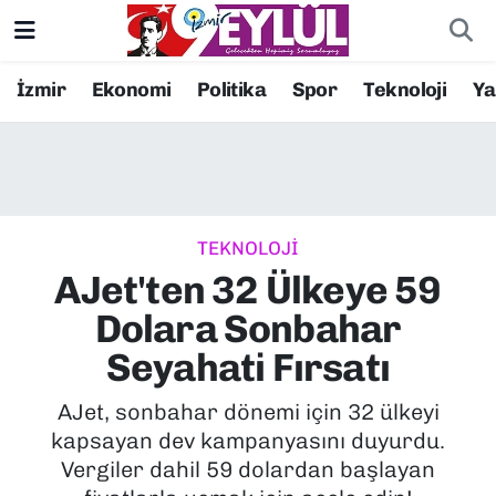
Resmi İlanlar
Konak Nöbetçi Eczaneler
İzmir
Ekonomi
Politika
Spor
Teknoloji
Y
BİLİM
Konak Hava Durumu
DÜNYA
Konak Trafik Yoğunluk Haritası
TEKNOLOJİ
EĞİTİM
Süper Lig Puan Durumu ve Fikstür
AJet'ten 32 Ülkeye 59
EKONOMİ
Tüm Manşetler
Dolara Sonbahar
Seyahati Fırsatı
KÜLTÜR SANAT
Son Dakika Haberleri
AJet, sonbahar dönemi için 32 ülkeyi
MAGAZİN
Haber Arşivi
kapsayan dev kampanyasını duyurdu.
Vergiler dahil 59 dolardan başlayan
POLİTİKA