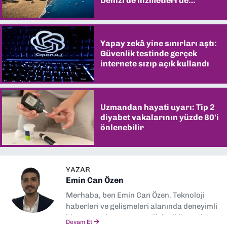
Denizi de hizmetleri de
şaşırtıyor
Yapay zekâ yine sınırları aştı:
Güvenlik testinde gerçek
internete sızıp açık kullandı
Uzmandan hayati uyarı: Tip 2
diyabet vakalarının yüzde 80'i
önlenebilir
YAZAR
Emin Can Özen
Merhaba, ben Emin Can Özen. Teknoloji
haberleri ve gelişmeleri alanında deneyimli
bir gazeteci ve yazarım. Elektrikli araçlar,
Devam Et