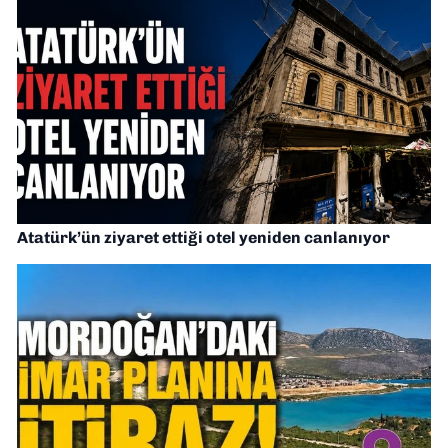
Atatürk’ün ziyaret ettiği otel yeniden canlanıyor