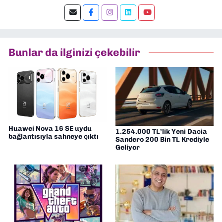
yapay zeka, inovasyon ve sektör trendleri
en çok ilgi duyduğum konular.
Dokuzeylul.com’da yazar olarak görev
yapıyorum. Güncel olayları tarafsız ve
araştırmacı bir bakışla analiz ediyorum.
Bunlar da ilginizi çekebilir
İzmir’den teknoloji dünyasına dair
yorumlarımı paylaşıyorum. Takipte kalın!
🚀
Huawei Nova 16 SE uydu
1.254.000 TL’lik Yeni Dacia
bağlantısıyla sahneye çıktı
Sandero 200 Bin TL Krediyle
Geliyor