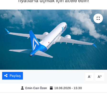
fiyatlarla uçmak için acele edin!
SAĞLIK
SPOR
TEKNOLOJİ
YAŞAM
YEREL YÖNETİMLER
Paylaş
-
+
A
A
Emin Can Özen
18.06.2026 - 15:30