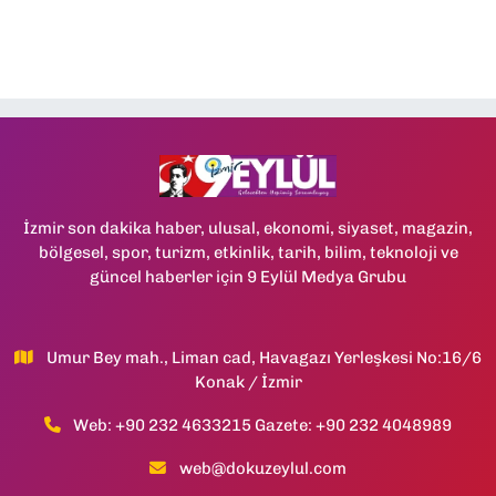
İzmir son dakika haber, ulusal, ekonomi, siyaset, magazin,
bölgesel, spor, turizm, etkinlik, tarih, bilim, teknoloji ve
güncel haberler için 9 Eylül Medya Grubu
Umur Bey mah., Liman cad, Havagazı Yerleşkesi No:16/6
Konak / İzmir
Web: +90 232 4633215 Gazete: +90 232 4048989
web@dokuzeylul.com