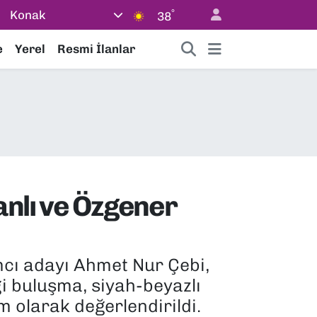
°
Konak
38
e
Yerel
Resmi İlanlar
anlı ve Özgener
ımcı adayı Ahmet Nur Çebi,
i buluşma, siyah-beyazlı
 olarak değerlendirildi.