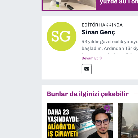
yüzde 80'i ön
EDITÖR HAKKINDA
Sinan Genç
43 yıldır gazetecilik yapı
başladım. Ardından Türkiye
boyunca muhabir, editör,
Devam Et
yaptım. Ayrıca Yeni Asır 
anda Dokuz Eylül Gazetesi
Bunlar da ilginizi çekebilir