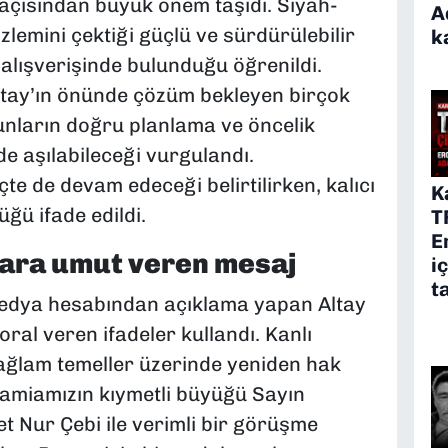
i açısından büyük önem taşıdı. Siyah-
A
lemini çektiği güçlü ve sürdürülebilir
k
 alışverişinde bulunduğu öğrenildi.
ltay’ın önünde çözüm bekleyen birçok
nların doğru planlama ve öncelik
de aşılabileceği vurgulandı.
 de devam edeceği belirtilirken, kalıcı
K
ğü ifade edildi.
T
E
tara umut veren mesaj
i
t
edya hesabından açıklama yapan Altay
ral veren ifadeler kullandı. Kanlı
sağlam temeller üzerinde yeniden hak
 camiamızın kıymetli büyüğü Sayın
Nur Çebi ile verimli bir görüşme