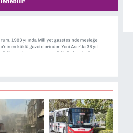
lenebilir
yorum. 1983 yılında Milliyet gazetesinde mesleğe
’nin en köklü gazetelerinden Yeni Asır’da 36 yıl
 müdür yardımcısı ve spor müdürü olarak görev
TV’de 7 yıl boyunca programlar hazırlayıp sundum. Şu
'nde editörlük yapıyorum