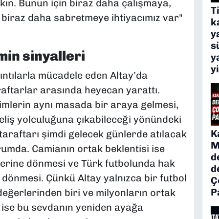
akın. Bunun için biraz daha çalışmaya,
T
biraz daha sabretmeye ihtiyacımız var"
k
y
s
min sinyalleri
y
y
kıntılarla mücadele eden Altay’da
raftarlar arasında heyecan yarattı.
imlerin aynı masada bir araya gelmesi,
eliş yolculuğuna çıkabileceği yönündeki
K
 taraftarı şimdi gelecek günlerde atılacak
M
mda. Camianın ortak beklentisi ise
d
lerine dönmesi ve Türk futbolunda hak
d
i dönmesi. Çünkü Altay yalnızca bir futbol
Ç
P
değerlerinden biri ve milyonların ortak
f ise bu sevdanın yeniden ayağa