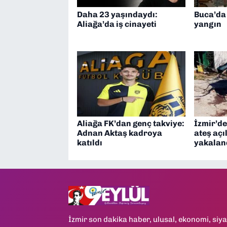
Daha 23 yaşındaydı:
Buca’da
Aliağa’da iş cinayeti
yangın
Aliağa FK’dan genç takviye:
İzmir’de
Adnan Aktaş kadroya
ateş açı
katıldı
yakalan
İzmir son dakika haber, ulusal, ekonomi, siya