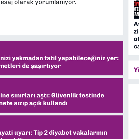
mesaj olarak yorumlanıyor.
A
z
o
c
inizi yakmadan tatil yapabileceğiniz yer:
metleri de şaşırtıyor
Y
ne sınırları aştı: Güvenlik testinde
ete sızıp açık kullandı
ati uyarı: Tip 2 diyabet vakalarının