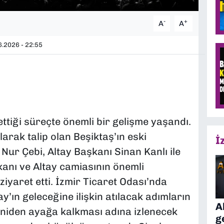
-
+
A
A
.2026 - 22:55
ttiği süreçte önemli bir gelişme yaşandı.
larak talip olan Beşiktaş’ın eski
İ
Nur Çebi, Altay Başkanı Sinan Kanlı ile
kanı ve Altay camiasının önemli
iyaret etti. İzmir Ticaret Odası’nda
y’ın geleceğine ilişkin atılacak adımların
A
eniden ayağa kalkması adına izlenecek
g