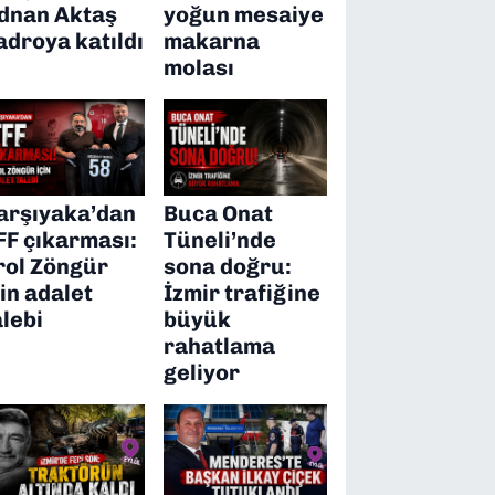
dnan Aktaş
yoğun mesaiye
adroya katıldı
makarna
molası
arşıyaka’dan
Buca Onat
FF çıkarması:
Tüneli’nde
rol Zöngür
sona doğru:
çin adalet
İzmir trafiğine
alebi
büyük
rahatlama
geliyor