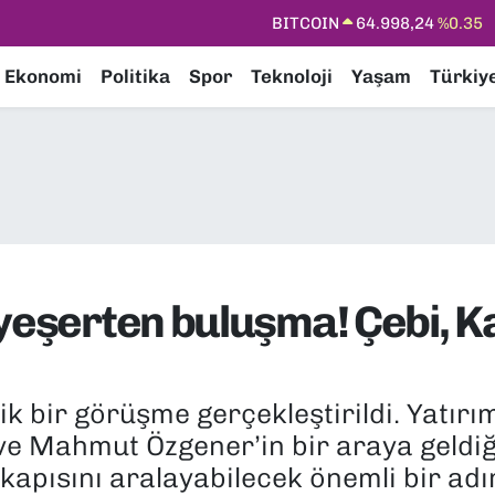
DOLAR
47,7436
%0.18
EURO
55,2510
%0.32
Ekonomi
Politika
Spor
Teknoloji
Yaşam
Türkiy
STERLİN
64,4811
%0.38
GRAM ALTIN
6660.55
%0.03
BİST100
13.779
%-14
BITCOIN
64.998,24
%0.35
 yeşerten buluşma! Çebi, K
tik bir görüşme gerçekleştirildi. Yatır
ve Mahmut Özgener’in bir araya geldiğ
apısını aralayabilecek önemli bir adım