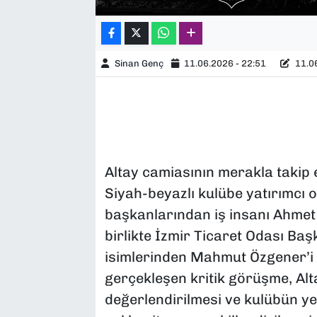
Sinan Genç
11.06.2026 - 22:51
11.06
Altay camiasının merakla takip e
Siyah-beyazlı kulübe yatırımcı o
başkanlarından iş insanı Ahmet 
birlikte İzmir Ticaret Odası Baş
isimlerinden Mahmut Özgener’i z
gerçekleşen kritik görüşme, Alta
değerlendirilmesi ve kulübün y