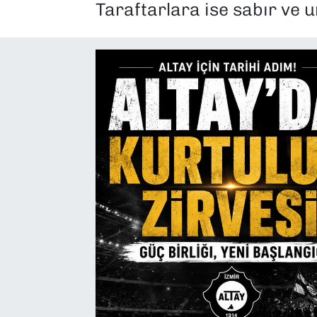
Taraftarlara ise sabır ve u
SAĞLIK
SPOR
TEKNOLOJİ
YAŞAM
YEREL YÖNETİMLER