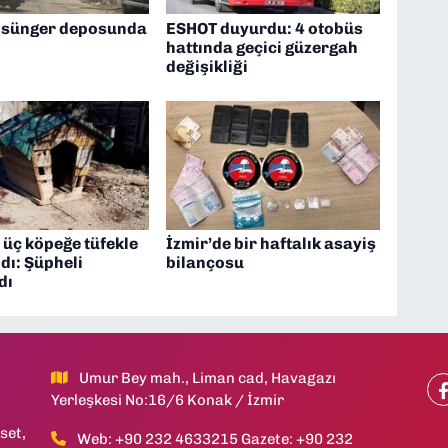
 sünger deposunda
ESHOT duyurdu: 4 otobüs
hattında geçici güzergah
değişikliği
 üç köpeğe tüfekle
İzmir’de bir haftalık asayiş
ldı: Şüpheli
bilançosu
dı
Umur Bey mah., Liman cad, Havagazı
Yerleşkesi No:16/6 Konak / İzmir
set,
Web: +90 232 4633215 Gazete: +90 232