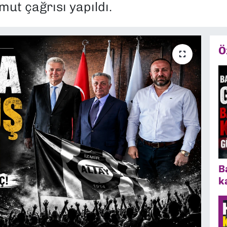
mut çağrısı yapıldı.
Ö
B
k