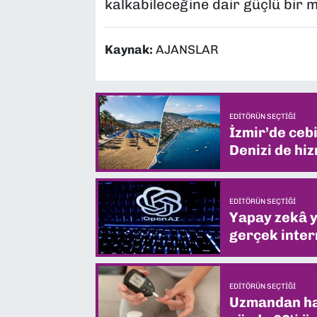
kalkabileceğine dair güçlü bir 
Kaynak:
AJANSLAR
EDITÖRÜN SEÇTIĞI
İzmir’de ceb
Denizi de hiz
EDITÖRÜN SEÇTIĞI
Yapay zekâ yi
gerçek intern
EDITÖRÜN SEÇTIĞI
Uzmandan hay