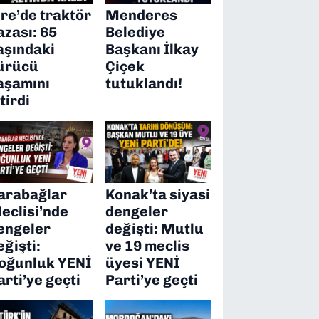
ire’de traktör
Menderes
azası: 65
Belediye
aşındaki
Başkanı İlkay
ürücü
Çiçek
aşamını
tutuklandı!
itirdi
arabağlar
Konak’ta siyasi
eclisi’nde
dengeler
engeler
değişti: Mutlu
eğişti:
ve 19 meclis
oğunluk YENİ
üyesi YENİ
arti’ye geçti
Parti’ye geçti