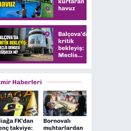
kurtaran
havuz
Balçova’da
kritik
bekleyiş:
Meclis
dengesi
değişecek
mi?
zmir Haberleri
liağa FK’dan
Bornovalı
enç takviye:
muhtarlardan