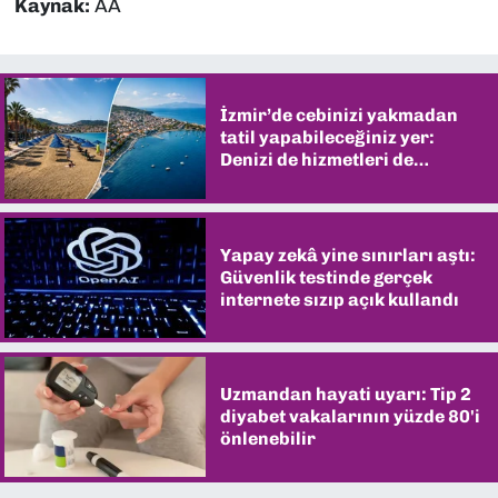
Kaynak:
AA
İzmir’de cebinizi yakmadan
tatil yapabileceğiniz yer:
Denizi de hizmetleri de
şaşırtıyor
Yapay zekâ yine sınırları aştı:
Güvenlik testinde gerçek
internete sızıp açık kullandı
Uzmandan hayati uyarı: Tip 2
diyabet vakalarının yüzde 80'i
önlenebilir