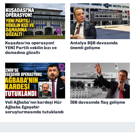
Kuşadası'na operasyon!
Antalya BŞB davasında
YENİ Partili vekilin kızı ve
önemli gelişme
damadına gözaltı
Veli Ağbaba’nın kardeşi Hür
İBB davasında flaş gelişme
Ağbaba Egeşehir
soruşturmasında tutuklandı