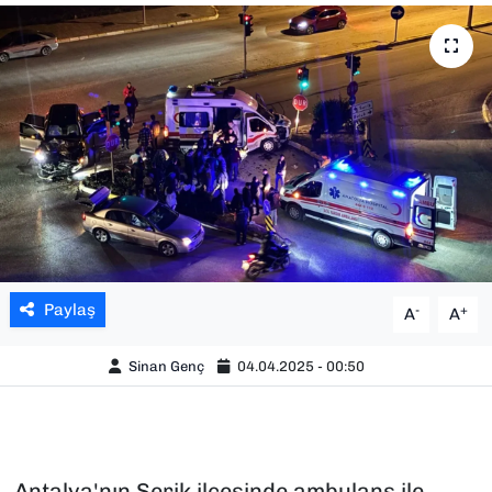
SAĞLIK
SPOR
TEKNOLOJİ
YAŞAM
YEREL YÖNETİMLER
Paylaş
-
+
A
A
Sinan Genç
04.04.2025 - 00:50
Antalya'nın Serik ilçesinde ambulans ile