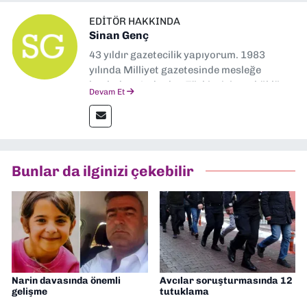
EDITÖR HAKKINDA
Sinan Genç
43 yıldır gazetecilik yapıyorum. 1983
yılında Milliyet gazetesinde mesleğe
başladım. Ardından Türkiye’nin en köklü
Devam Et
gazetelerinden Yeni Asır’da 36 yıl boyunca
muhabir, editör, müdür yardımcısı ve spor
müdürü olarak görev yaptım. Ayrıca Yeni
Asır TV’de 7 yıl boyunca programlar
hazırlayıp sundum. Şu anda Dokuz Eylül
Bunlar da ilginizi çekebilir
Gazetesi'nde editörlük yapıyorum
Narin davasında önemli
Avcılar soruşturmasında 12
gelişme
tutuklama