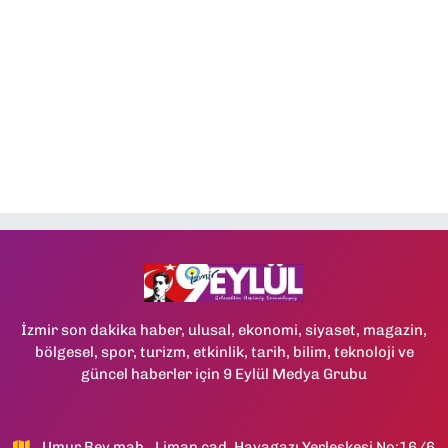
İzmir son dakika haber, ulusal, ekonomi, siyaset, magazin,
bölgesel, spor, turizm, etkinlik, tarih, bilim, teknoloji ve
güncel haberler için 9 Eylül Medya Grubu
Umur Bey mah., Liman cad, Havagazı Yerleşkesi No:16/6