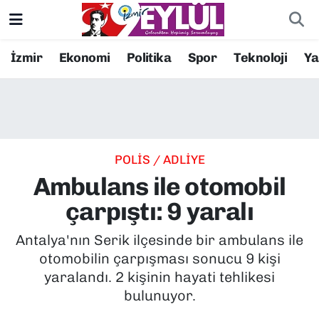
Resmi İlanlar
Konak Nöbetçi Eczaneler
İzmir
Ekonomi
Politika
Spor
Teknoloji
Y
BİLİM
Konak Hava Durumu
DÜNYA
Konak Trafik Yoğunluk Haritası
POLİS / ADLİYE
EĞİTİM
Süper Lig Puan Durumu ve Fikstür
Ambulans ile otomobil
EKONOMİ
Tüm Manşetler
çarpıştı: 9 yaralı
KÜLTÜR SANAT
Son Dakika Haberleri
Antalya'nın Serik ilçesinde bir ambulans ile
otomobilin çarpışması sonucu 9 kişi
MAGAZİN
Haber Arşivi
yaralandı. 2 kişinin hayati tehlikesi
bulunuyor.
POLİTİKA