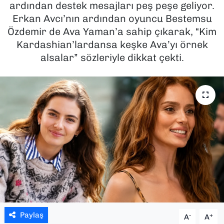
ardından destek mesajları peş peşe geliyor.
Erkan Avcı’nın ardından oyuncu Bestemsu
SAĞLIK
Özdemir de Ava Yaman’a sahip çıkarak, “Kim
Kardashian’lardansa keşke Ava’yı örnek
SPOR
alsalar” sözleriyle dikkat çekti.
TEKNOLOJİ
YAŞAM
YEREL YÖNETİMLER
Paylaş
-
+
A
A