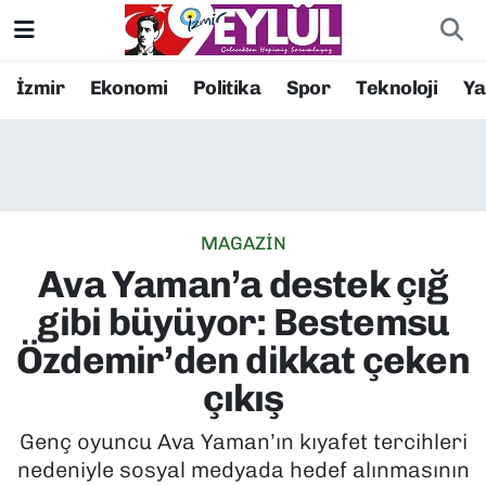
Resmi İlanlar
Konak Nöbetçi Eczaneler
İzmir
Ekonomi
Politika
Spor
Teknoloji
Y
BİLİM
Konak Hava Durumu
DÜNYA
Konak Trafik Yoğunluk Haritası
MAGAZİN
EĞİTİM
Süper Lig Puan Durumu ve Fikstür
Ava Yaman’a destek çığ
EKONOMİ
Tüm Manşetler
gibi büyüyor: Bestemsu
Özdemir’den dikkat çeken
KÜLTÜR SANAT
Son Dakika Haberleri
çıkış
MAGAZİN
Haber Arşivi
Genç oyuncu Ava Yaman’ın kıyafet tercihleri
nedeniyle sosyal medyada hedef alınmasının
POLİTİKA