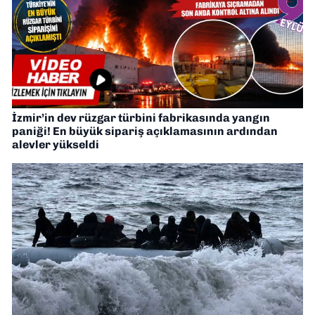
İzmir’in dev rüzgar türbini fabrikasında yangın
paniği! En büyük sipariş açıklamasının ardından
alevler yükseldi