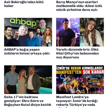
Aslı Bekiroğlu'ndan kötü
Barış Manço’nun eserleri
haber
mahkemelik oldu: Ailesi ünlü
müzik şirketine dava açtı
AHBAP’a bağış yapan
Yeraltı dizisinde kriz: Ülkü
ünlülerin listesi ortaya çıktı
Hilal Çiftçi’nin babasından
suç duyurusu
Daha 17’nin kadrosu
Manifest Londra’ya
genişliyor: Ebru Emre ve
taşınıyor: İzmir’de kırdığı
Boğaçhan Kutal diziye katıldı
rekorla Türkiye’ye veda