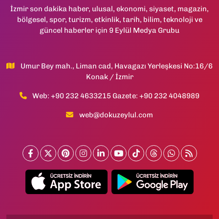
İzmir son dakika haber, ulusal, ekonomi, siyaset, magazin,
bölgesel, spor, turizm, etkinlik, tarih, bilim, teknoloji ve
güncel haberler için 9 Eylül Medya Grubu
Umur Bey mah., Liman cad, Havagazı Yerleşkesi No:16/6
Konak / İzmir
Web: +90 232 4633215 Gazete: +90 232 4048989
web@dokuzeylul.com