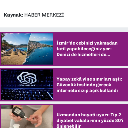
Kaynak:
HABER MERKEZİ
İzmir’de cebinizi yakmadan
tatil yapabileceğiniz yer:
Denizi de hizmetleri de
şaşırtıyor
Yapay zekâ yine sınırları aştı:
Güvenlik testinde gerçek
internete sızıp açık kullandı
Uzmandan hayati uyarı: Tip 2
diyabet vakalarının yüzde 80'i
önlenebilir