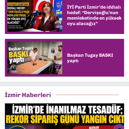
İYİ Parti İzmir’de iddialı
hedef: “Dervişoğlu’nun
memleketinde en yüksek
oyu alacağız”
Başkan Tugay BASKI
yaptı
İzmir Haberleri