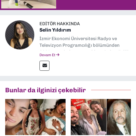
EDITÖR HAKKINDA
Selin Yıldırım
İzmir Ekonomi Üniversitesi Radyo ve
Televizyon Programcılığı bölümünden
2024 senesinde mezun oldum. Dokuz Eylül
Devam Et
Gazetesi'nde spor yazarlığı yaparken,
editörlük görevini de üstleniyorum.
Bunlar da ilginizi çekebilir