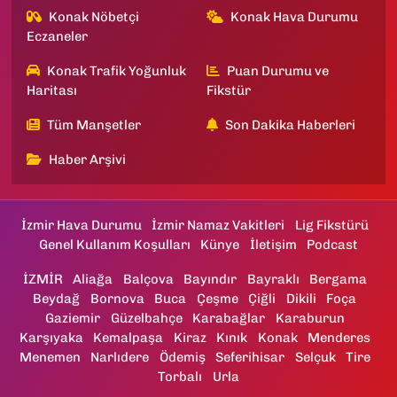
Konak Nöbetçi
Konak Hava Durumu
Eczaneler
Konak Trafik Yoğunluk
Puan Durumu ve
Haritası
Fikstür
Tüm Manşetler
Son Dakika Haberleri
Haber Arşivi
İzmir Hava Durumu
İzmir Namaz Vakitleri
Lig Fikstürü
Genel Kullanım Koşulları
Künye
İletişim
Podcast
İZMİR
Aliağa
Balçova
Bayındır
Bayraklı
Bergama
Beydağ
Bornova
Buca
Çeşme
Çiğli
Dikili
Foça
Gaziemir
Güzelbahçe
Karabağlar
Karaburun
Karşıyaka
Kemalpaşa
Kiraz
Kınık
Konak
Menderes
Menemen
Narlıdere
Ödemiş
Seferihisar
Selçuk
Tire
Torbalı
Urla