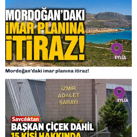
Mordoğan’daki imar planına itiraz!