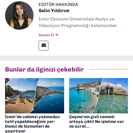
EDITÖR HAKKINDA
Selin Yıldırım
İzmir Ekonomi Üniversitesi Radyo ve
Televizyon Programcılığı bölümünden
2024 senesinde mezun oldum. Dokuz Eylül
Devam Et
Gazetesi'nde spor yazarlığı yaparken,
editörlük görevini de üstleniyorum.
Bunlar da ilginizi çekebilir
İzmir’de cebinizi yakmadan
Çeşme’nin gizli cenneti
tatil yapabileceğiniz yer:
ortaya çıktı! Ne işletme var
Denizi de hizmetleri de
ne ücret…
şaşırtıyor