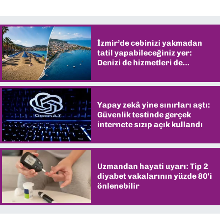
İzmir’de cebinizi yakmadan
tatil yapabileceğiniz yer:
Denizi de hizmetleri de
şaşırtıyor
Yapay zekâ yine sınırları aştı:
Güvenlik testinde gerçek
internete sızıp açık kullandı
Uzmandan hayati uyarı: Tip 2
diyabet vakalarının yüzde 80'i
önlenebilir