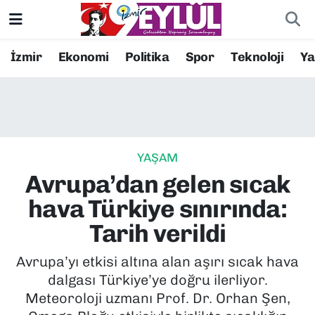
Resmi İlanlar
Konak Nöbetçi Eczaneler
İzmir
Ekonomi
Politika
Spor
Teknoloji
Y
BİLİM
Konak Hava Durumu
DÜNYA
Konak Trafik Yoğunluk Haritası
YAŞAM
EĞİTİM
Süper Lig Puan Durumu ve Fikstür
Avrupa’dan gelen sıcak
EKONOMİ
Tüm Manşetler
hava Türkiye sınırında:
Tarih verildi
KÜLTÜR SANAT
Son Dakika Haberleri
Avrupa’yı etkisi altına alan aşırı sıcak hava
MAGAZİN
Haber Arşivi
dalgası Türkiye’ye doğru ilerliyor.
Meteoroloji uzmanı Prof. Dr. Orhan Şen,
POLİTİKA