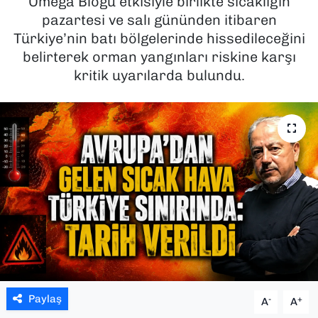
Omega Bloğu etkisiyle birlikte sıcaklığın
pazartesi ve salı gününden itibaren
SAĞLIK
Türkiye’nin batı bölgelerinde hissedileceğini
belirterek orman yangınları riskine karşı
SPOR
kritik uyarılarda bulundu.
TEKNOLOJİ
YAŞAM
YEREL YÖNETİMLER
Paylaş
-
+
A
A