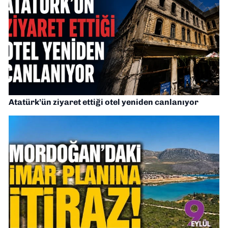
Atatürk’ün ziyaret ettiği otel yeniden canlanıyor