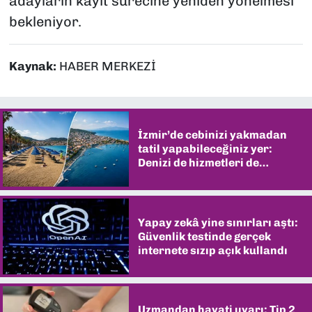
adayların kayıt sürecine yeniden yönelmesi
bekleniyor.
Kaynak:
HABER MERKEZİ
İzmir’de cebinizi yakmadan
tatil yapabileceğiniz yer:
Denizi de hizmetleri de
şaşırtıyor
Yapay zekâ yine sınırları aştı:
Güvenlik testinde gerçek
internete sızıp açık kullandı
Uzmandan hayati uyarı: Tip 2