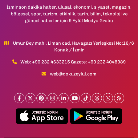
İzmir son dakika haber, ulusal, ekonomi, siyaset, magazin,
bölgesel, spor, turizm, etkinlik, tarih, bilim, teknoloji ve
güncel haberler için 9 Eylül Medya Grubu
Umur Bey mah., Liman cad, Havagazı Yerleşkesi No:16/6
Konak / İzmir
Web: +90 232 4633215 Gazete: +90 232 4048989
web@dokuzeylul.com