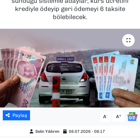
sunduğu sistemle adaylar, kurs ücretini
krediyle ödeyip geri ödemeyi 6 taksite
SAĞLIK
bölebilecek.
SPOR
TEKNOLOJİ
YAŞAM
YEREL YÖNETİMLER
Paylaş
-
+
A
A
Selin Yıldırım
08.07.2026 - 08:17