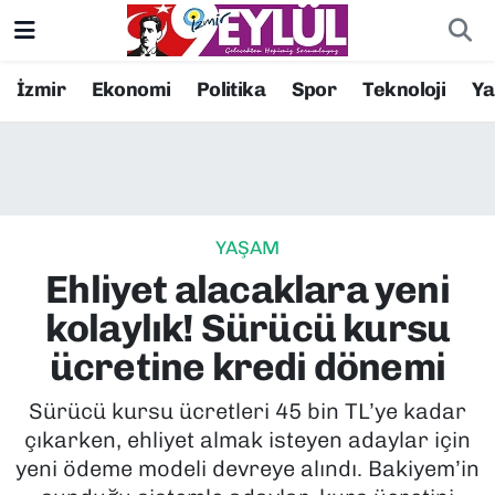
Resmi İlanlar
Konak Nöbetçi Eczaneler
İzmir
Ekonomi
Politika
Spor
Teknoloji
Y
BİLİM
Konak Hava Durumu
DÜNYA
Konak Trafik Yoğunluk Haritası
YAŞAM
EĞİTİM
Süper Lig Puan Durumu ve Fikstür
Ehliyet alacaklara yeni
EKONOMİ
Tüm Manşetler
kolaylık! Sürücü kursu
ücretine kredi dönemi
KÜLTÜR SANAT
Son Dakika Haberleri
Sürücü kursu ücretleri 45 bin TL’ye kadar
MAGAZİN
Haber Arşivi
çıkarken, ehliyet almak isteyen adaylar için
yeni ödeme modeli devreye alındı. Bakiyem’in
POLİTİKA