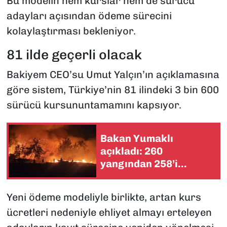
Bu modelin hem kurslar hem de sürücü
adayları açısından ödeme sürecini
kolaylaştırması bekleniyor.
81 ilde geçerli olacak
Bakiyem CEO’su Umut Yalçın’ın açıklamasına
göre sistem, Türkiye’nin 81 ilindeki 3 bin 600
sürücü kursununtamamını kapsıyor.
Bakan Yumaklı
açıkladı: 260
yangından 258’i
kontrol altına alındı
Yeni ödeme modeliyle birlikte, artan kurs
ücretleri nedeniyle ehliyet almayı erteleyen