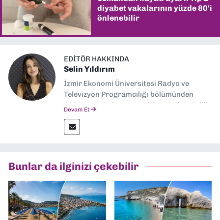
diyabet vakalarının yüzde 80'i
önlenebilir
EDITÖR HAKKINDA
Selin Yıldırım
İzmir Ekonomi Üniversitesi Radyo ve
Televizyon Programcılığı bölümünden
2024 senesinde mezun oldum. Dokuz Eylül
Devam Et
Gazetesi'nde spor yazarlığı yaparken,
editörlük görevini de üstleniyorum.
Bunlar da ilginizi çekebilir