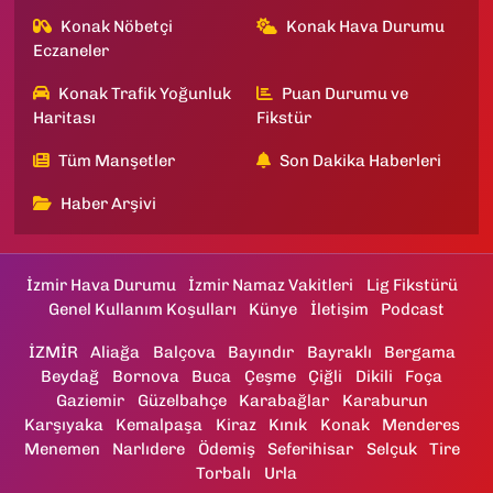
Konak Nöbetçi
Konak Hava Durumu
Eczaneler
Konak Trafik Yoğunluk
Puan Durumu ve
Haritası
Fikstür
Tüm Manşetler
Son Dakika Haberleri
Haber Arşivi
İzmir Hava Durumu
İzmir Namaz Vakitleri
Lig Fikstürü
Genel Kullanım Koşulları
Künye
İletişim
Podcast
İZMİR
Aliağa
Balçova
Bayındır
Bayraklı
Bergama
Beydağ
Bornova
Buca
Çeşme
Çiğli
Dikili
Foça
Gaziemir
Güzelbahçe
Karabağlar
Karaburun
Karşıyaka
Kemalpaşa
Kiraz
Kınık
Konak
Menderes
Menemen
Narlıdere
Ödemiş
Seferihisar
Selçuk
Tire
Torbalı
Urla