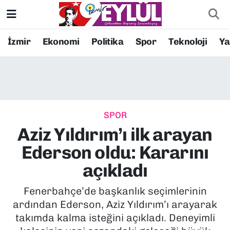
Resmi İlanlar
Konak Nöbetçi Eczaneler
İzmir
Ekonomi
Politika
Spor
Teknoloji
Y
BİLİM
Konak Hava Durumu
DÜNYA
Konak Trafik Yoğunluk Haritası
SPOR
EĞİTİM
Süper Lig Puan Durumu ve Fikstür
Aziz Yıldırım’ı ilk arayan
EKONOMİ
Tüm Manşetler
Ederson oldu: Kararını
açıkladı
KÜLTÜR SANAT
Son Dakika Haberleri
Fenerbahçe’de başkanlık seçimlerinin
MAGAZİN
Haber Arşivi
ardından Ederson, Aziz Yıldırım’ı arayarak
takımda kalma isteğini açıkladı. Deneyimli
POLİTİKA