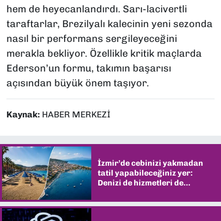
hem de heyecanlandırdı. Sarı-lacivertli
taraftarlar, Brezilyalı kalecinin yeni sezonda
nasıl bir performans sergileyeceğini
merakla bekliyor. Özellikle kritik maçlarda
Ederson’un formu, takımın başarısı
açısından büyük önem taşıyor.
Kaynak:
HABER MERKEZİ
İzmir’de cebinizi yakmadan
tatil yapabileceğiniz yer:
Denizi de hizmetleri de
şaşırtıyor