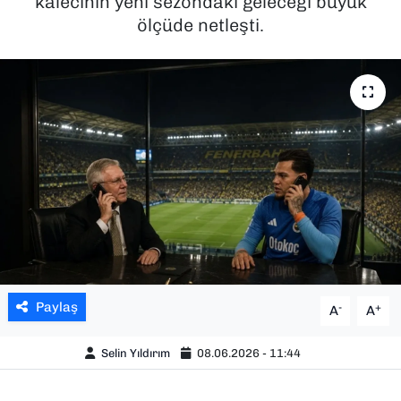
kalecinin yeni sezondaki geleceği büyük
ölçüde netleşti.
SAĞLIK
SPOR
TEKNOLOJİ
YAŞAM
YEREL YÖNETİMLER
Paylaş
-
+
A
A
Selin Yıldırım
08.06.2026 - 11:44