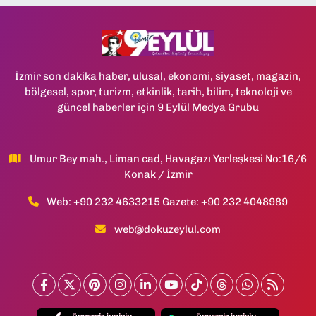
İzmir son dakika haber, ulusal, ekonomi, siyaset, magazin,
bölgesel, spor, turizm, etkinlik, tarih, bilim, teknoloji ve
güncel haberler için 9 Eylül Medya Grubu
Umur Bey mah., Liman cad, Havagazı Yerleşkesi No:16/6
Konak / İzmir
Web: +90 232 4633215 Gazete: +90 232 4048989
web@dokuzeylul.com