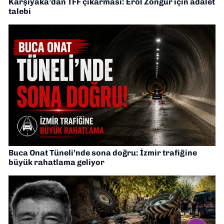
Karşıyaka’dan TFF çıkarması: Erol Zöngür için adalet
talebi
Buca Onat Tüneli’nde sona doğru: İzmir trafiğine
büyük rahatlama geliyor