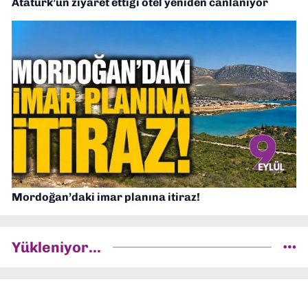
Atatürk’ün ziyaret ettiği otel yeniden canlanıyor
Mordoğan’daki imar planına itiraz!
Yükleniyor...