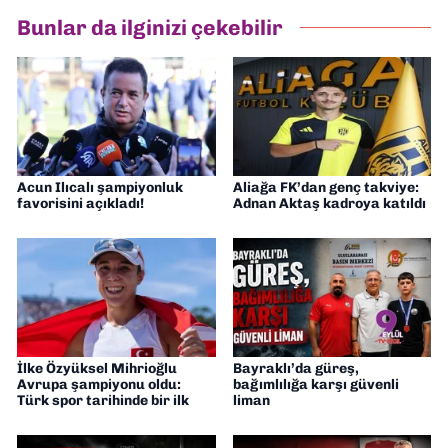
Bunlar da ilginizi çekebilir
Acun Ilıcalı şampiyonluk
Aliağa FK’dan genç takviye:
favorisini açıkladı!
Adnan Aktaş kadroya katıldı
İlke Özyüksel Mihrioğlu
Bayraklı’da güreş,
Avrupa şampiyonu oldu:
bağımlılığa karşı güvenli
Türk spor tarihinde bir ilk
liman