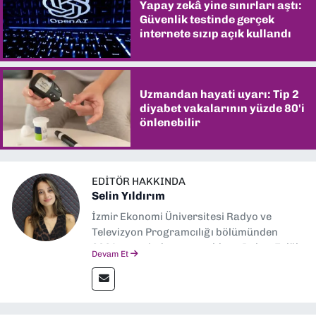
Yapay zekâ yine sınırları aştı:
Güvenlik testinde gerçek
internete sızıp açık kullandı
Uzmandan hayati uyarı: Tip 2
diyabet vakalarının yüzde 80'i
önlenebilir
EDITÖR HAKKINDA
Selin Yıldırım
İzmir Ekonomi Üniversitesi Radyo ve
Televizyon Programcılığı bölümünden
2024 senesinde mezun oldum. Dokuz Eylül
Devam Et
Gazetesi'nde spor yazarlığı yaparken,
editörlük görevini de üstleniyorum.