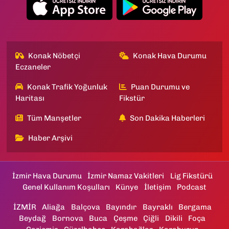
Konak Nöbetçi
Konak Hava Durumu
Eczaneler
Konak Trafik Yoğunluk
Puan Durumu ve
Haritası
Fikstür
Tüm Manşetler
Son Dakika Haberleri
Haber Arşivi
İzmir Hava Durumu
İzmir Namaz Vakitleri
Lig Fikstürü
Genel Kullanım Koşulları
Künye
İletişim
Podcast
İZMİR
Aliağa
Balçova
Bayındır
Bayraklı
Bergama
Beydağ
Bornova
Buca
Çeşme
Çiğli
Dikili
Foça