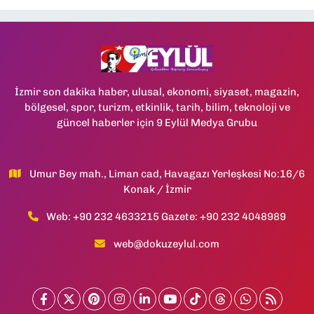
İzmir son dakika haber, ulusal, ekonomi, siyaset, magazin,
bölgesel, spor, turizm, etkinlik, tarih, bilim, teknoloji ve
güncel haberler için 9 Eylül Medya Grubu
Umur Bey mah., Liman cad, Havagazı Yerleşkesi No:16/6
Konak / İzmir
Web: +90 232 4633215 Gazete: +90 232 4048989
web@dokuzeylul.com