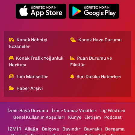
Konak Nöbetçi
Konak Hava Durumu
Eczaneler
Konak Trafik Yoğunluk
Puan Durumu ve
Haritası
Fikstür
Tüm Manşetler
Son Dakika Haberleri
Haber Arşivi
İzmir Hava Durumu
İzmir Namaz Vakitleri
Lig Fikstürü
Genel Kullanım Koşulları
Künye
İletişim
Podcast
İZMİR
Aliağa
Balçova
Bayındır
Bayraklı
Bergama