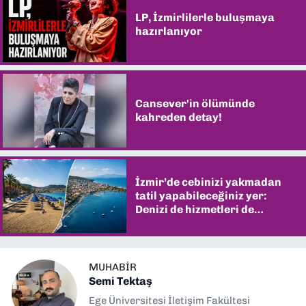
LP, İzmirlilerle buluşmaya
hazırlanıyor
Cansever'in ölümünde
kahreden detay!
İzmir’de cebinizi yakmadan
tatil yapabileceğiniz yer:
Denizi de hizmetleri de
şaşırtıyor
MUHABIR
Semi Tektaş
Ege Üniversitesi İletişim Fakültesi