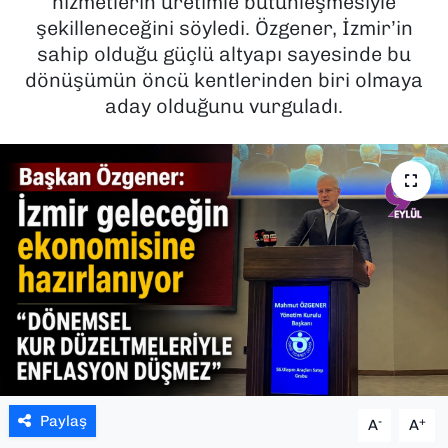
hizmetlerin üretimle bütünleşmesiyle
şekilleneceğini söyledi. Özgener, İzmir’in
SAĞLIK
sahip olduğu güçlü altyapı sayesinde bu
dönüşümün öncü kentlerinden biri olmaya
SPOR
aday olduğunu vurguladı.
TEKNOLOJİ
YAŞAM
YEREL YÖNETİMLER
Paylaş
-
+
A
A