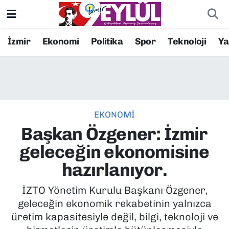
Resmi İlanlar
Konak Nöbetçi Eczaneler
İzmir
Ekonomi
Politika
Spor
Teknoloji
Y
BİLİM
Konak Hava Durumu
DÜNYA
Konak Trafik Yoğunluk Haritası
EKONOMİ
EĞİTİM
Süper Lig Puan Durumu ve Fikstür
Başkan Özgener: İzmir
EKONOMİ
Tüm Manşetler
geleceğin ekonomisine
hazırlanıyor.
KÜLTÜR SANAT
Son Dakika Haberleri
İZTO Yönetim Kurulu Başkanı Özgener,
MAGAZİN
Haber Arşivi
geleceğin ekonomik rekabetinin yalnızca
üretim kapasitesiyle değil, bilgi, teknoloji ve
POLİTİKA