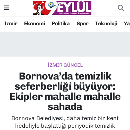
Resmi İlanlar
Konak Nöbetçi Eczaneler
İzmir
Ekonomi
Politika
Spor
Teknoloji
Y
BİLİM
Konak Hava Durumu
DÜNYA
Konak Trafik Yoğunluk Haritası
İZMİR GÜNCEL
EĞİTİM
Süper Lig Puan Durumu ve Fikstür
Bornova’da temizlik
EKONOMİ
Tüm Manşetler
seferberliği büyüyor:
Ekipler mahalle mahalle
KÜLTÜR SANAT
Son Dakika Haberleri
sahada
MAGAZİN
Haber Arşivi
Bornova Belediyesi, daha temiz bir kent
hedefiyle başlattığı periyodik temizlik
POLİTİKA