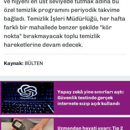
ve hijyeni en üst seviyede tutmak adına bu
özel temizlik programını periyodik takvime
bağladı. Temizlik İşleri Müdürlüğü, her hafta
farklı bir mahallede benzer şekilde "kör
nokta" bırakmayacak toplu temizlik
hareketlerine devam edecek.
Kaynak:
BÜLTEN
Yapay zekâ yine sınırları aştı:
Güvenlik testinde gerçek
internete sızıp açık kullandı
Uzmandan hayati uyarı: Tip 2