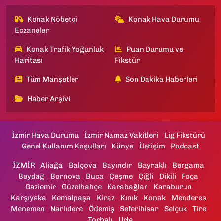
Konak Nöbetçi
Konak Hava Durumu
Eczaneler
Konak Trafik Yoğunluk
Puan Durumu ve
Haritası
Fikstür
Tüm Manşetler
Son Dakika Haberleri
Haber Arşivi
İzmir Hava Durumu
İzmir Namaz Vakitleri
Lig Fikstürü
Genel Kullanım Koşulları
Künye
İletişim
Podcast
İZMİR
Aliağa
Balçova
Bayındır
Bayraklı
Bergama
Beydağ
Bornova
Buca
Çeşme
Çiğli
Dikili
Foça
Gaziemir
Güzelbahçe
Karabağlar
Karaburun
Karşıyaka
Kemalpaşa
Kiraz
Kınık
Konak
Menderes
Menemen
Narlıdere
Ödemiş
Seferihisar
Selçuk
Tire
Torbalı
Urla