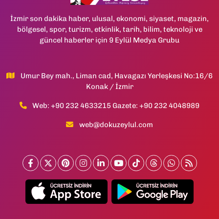
İzmir son dakika haber, ulusal, ekonomi, siyaset, magazin,
bölgesel, spor, turizm, etkinlik, tarih, bilim, teknoloji ve
güncel haberler için 9 Eylül Medya Grubu
Umur Bey mah., Liman cad, Havagazı Yerleşkesi No:16/6
Konak / İzmir
Web: +90 232 4633215 Gazete: +90 232 4048989
web@dokuzeylul.com