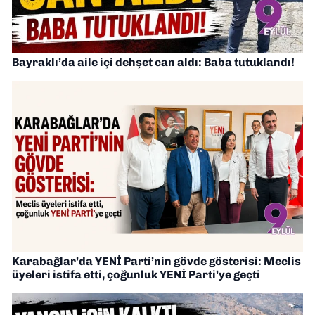
Bayraklı’da aile içi dehşet can aldı: Baba tutuklandı!
Karabağlar’da YENİ Parti’nin gövde gösterisi: Meclis
üyeleri istifa etti, çoğunluk YENİ Parti’ye geçti