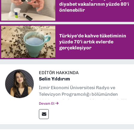
diyabet vakalarının yüzde 80'i
önlenebilir
Türkiye'de kahve tüketiminin
yüzde 70’i artık evlerde
gerçekleşiyor
EDITÖR HAKKINDA
Selin Yıldırım
İzmir Ekonomi Üniversitesi Radyo ve
Televizyon Programcılığı bölümünden
2024 senesinde mezun oldum. Dokuz Eylül
Devam Et
Gazetesi'nde spor yazarlığı yaparken,
editörlük görevini de üstleniyorum.