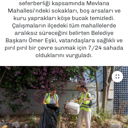
seferberliği kapsamında Mevlana
Mahallesi'ndeki sokakları, boş arsaları ve
SAĞLIK
kuru yaprakları köşe bucak temizledi.
Çalışmaların ilçedeki tüm mahallelerde
SPOR
aralıksız süreceğini belirten Belediye
TEKNOLOJİ
Başkanı Ömer Eşki, vatandaşlara sağlıklı ve
pırıl pırıl bir çevre sunmak için 7/24 sahada
YAŞAM
olduklarını vurguladı.
YEREL YÖNETİMLER