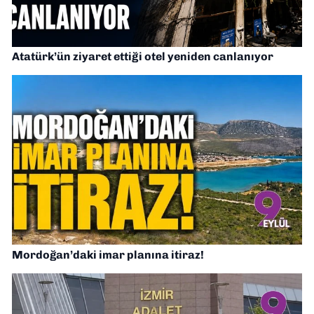
Atatürk’ün ziyaret ettiği otel yeniden canlanıyor
Mordoğan’daki imar planına itiraz!