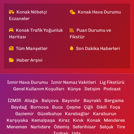
Konak Nöbetçi
Konak Hava Durumu
Eczaneler
Konak Trafik Yoğunluk
Puan Durumu ve
Haritası
Fikstür
Tüm Manşetler
Son Dakika Haberleri
Haber Arşivi
İzmir Hava Durumu
İzmir Namaz Vakitleri
Lig Fikstürü
Genel Kullanım Koşulları
Künye
İletişim
Podcast
İZMİR
Aliağa
Balçova
Bayındır
Bayraklı
Bergama
Beydağ
Bornova
Buca
Çeşme
Çiğli
Dikili
Foça
Gaziemir
Güzelbahçe
Karabağlar
Karaburun
Karşıyaka
Kemalpaşa
Kiraz
Kınık
Konak
Menderes
Menemen
Narlıdere
Ödemiş
Seferihisar
Selçuk
Tire
Torbalı
Urla