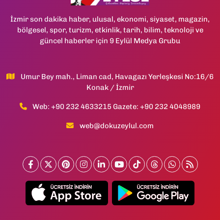
İzmir son dakika haber, ulusal, ekonomi, siyaset, magazin,
bölgesel, spor, turizm, etkinlik, tarih, bilim, teknoloji ve
güncel haberler için 9 Eylül Medya Grubu
Umur Bey mah., Liman cad, Havagazı Yerleşkesi No:16/6
Konak / İzmir
Web: +90 232 4633215 Gazete: +90 232 4048989
web@dokuzeylul.com