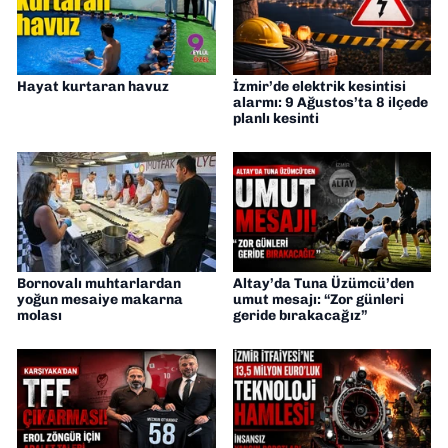
Hayat kurtaran havuz
İzmir’de elektrik kesintisi
alarmı: 9 Ağustos’ta 8 ilçede
planlı kesinti
Bornovalı muhtarlardan
Altay’da Tuna Üzümcü’den
yoğun mesaiye makarna
umut mesajı: “Zor günleri
molası
geride bırakacağız”