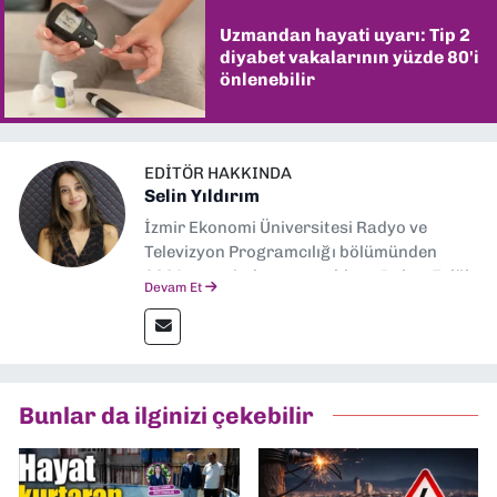
Uzmandan hayati uyarı: Tip 2
diyabet vakalarının yüzde 80'i
önlenebilir
EDITÖR HAKKINDA
Selin Yıldırım
İzmir Ekonomi Üniversitesi Radyo ve
Televizyon Programcılığı bölümünden
2024 senesinde mezun oldum. Dokuz Eylül
Devam Et
Gazetesi'nde spor yazarlığı yaparken,
editörlük görevini de üstleniyorum.
Bunlar da ilginizi çekebilir