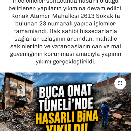
incelemeler sonucunda hasarlı olduğu
belirlenen yapıların yıkımına devam edildi.
SAĞLIK
Konak Atamer Mahallesi 2613 Sokak’ta
bulunan 23 numaralı yapıda işlemler
SPOR
tamamlandı. Hak sahibi hissedarlarla
sağlanan uzlaşının ardından, mahalle
TEKNOLOJİ
sakinlerinin ve vatandaşların can ve mal
güvenliğinin korunması amacıyla yapının
YAŞAM
yıkımı gerçekleştirildi.
YEREL YÖNETİMLER