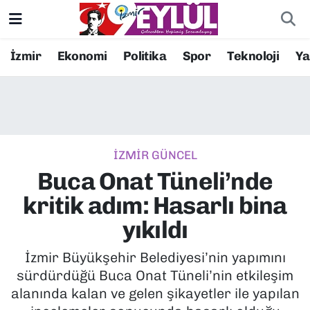
Resmi İlanlar
Konak Nöbetçi Eczaneler
İzmir
Ekonomi
Politika
Spor
Teknoloji
Y
BİLİM
Konak Hava Durumu
DÜNYA
Konak Trafik Yoğunluk Haritası
İZMİR GÜNCEL
EĞİTİM
Süper Lig Puan Durumu ve Fikstür
Buca Onat Tüneli’nde
EKONOMİ
Tüm Manşetler
kritik adım: Hasarlı bina
yıkıldı
KÜLTÜR SANAT
Son Dakika Haberleri
İzmir Büyükşehir Belediyesi’nin yapımını
MAGAZİN
Haber Arşivi
sürdürdüğü Buca Onat Tüneli’nin etkileşim
alanında kalan ve gelen şikayetler ile yapılan
POLİTİKA