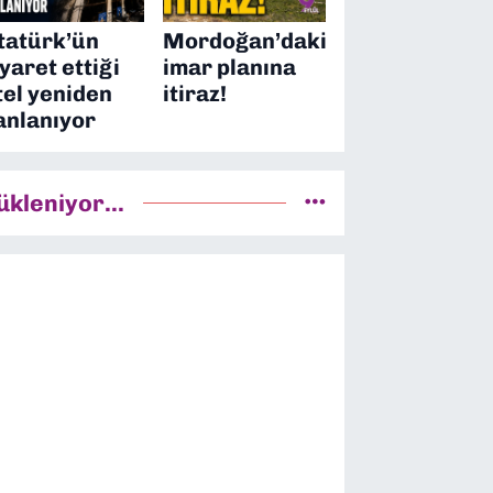
tatürk’ün
Mordoğan’daki
iyaret ettiği
imar planına
tel yeniden
itiraz!
anlanıyor
ükleniyor...