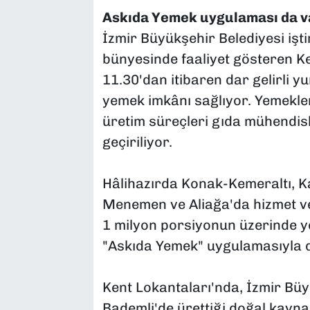
Askıda Yemek uygulaması da v
İzmir Büyükşehir Belediyesi işt
bünyesinde faaliyet gösteren Ke
11.30'dan itibaren dar gelirli yu
yemek imkânı sağlıyor. Yemekle
üretim süreçleri gıda mühendisl
geçiriliyor.
Hâlihazırda Konak-Kemeraltı, Ka
Menemen ve Aliağa'da hizmet v
1 milyon porsiyonun üzerinde ye
"Askıda Yemek" uygulamasıyla d
Kent Lokantaları'nda, İzmir Büy
Bademli'de ürettiği doğal kayna