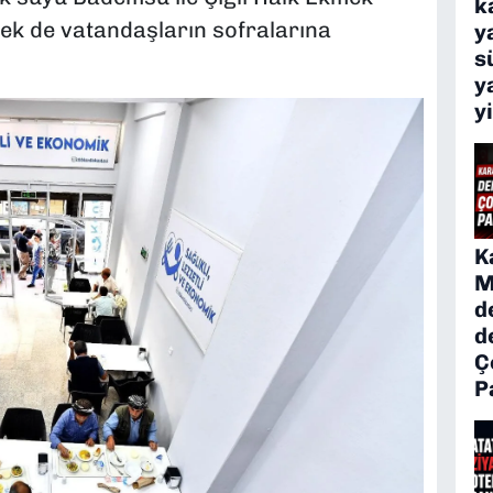
k
ek de vatandaşların sofralarına
y
s
y
y
K
M
d
d
Ç
P