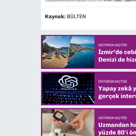
Kaynak:
BÜLTEN
EDITÖRÜN SEÇTIĞI
İzmir’de ceb
Denizi de hiz
EDITÖRÜN SEÇTIĞI
Yapay zekâ yi
gerçek intern
EDITÖRÜN SEÇTIĞI
Uzmandan hay
yüzde 80'i ön