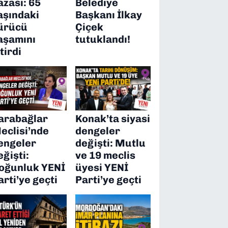
azası: 65
Belediye
aşındaki
Başkanı İlkay
ürücü
Çiçek
aşamını
tutuklandı!
itirdi
arabağlar
Konak’ta siyasi
eclisi’nde
dengeler
engeler
değişti: Mutlu
eğişti:
ve 19 meclis
oğunluk YENİ
üyesi YENİ
arti’ye geçti
Parti’ye geçti