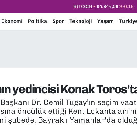
DOLAR
47,7436
%0.18
EURO
55,2510
%0.32
Ekonomi
Politika
Spor
Teknoloji
Yaşam
Türkiy
STERLİN
64,4811
%0.38
GRAM ALTIN
6660.55
%0.03
BİST100
13.779
%-14
BITCOIN
64.944,08
%-0.18
ın yedincisi Konak Toros’ta
Başkanı Dr. Cemil Tugay’ın seçim vaatl
sına öncülük ettiği Kent Lokantaları’n
ni şubede, Bayraklı Yamanlar'da olduğ