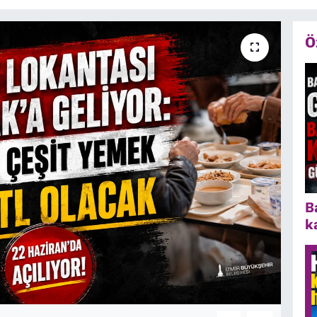
Ö
B
k