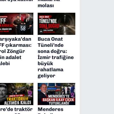
molası
arşıyaka’dan
Buca Onat
FF çıkarması:
Tüneli’nde
rol Zöngür
sona doğru:
çin adalet
İzmir trafiğine
alebi
büyük
rahatlama
geliyor
ire’de traktör
Menderes