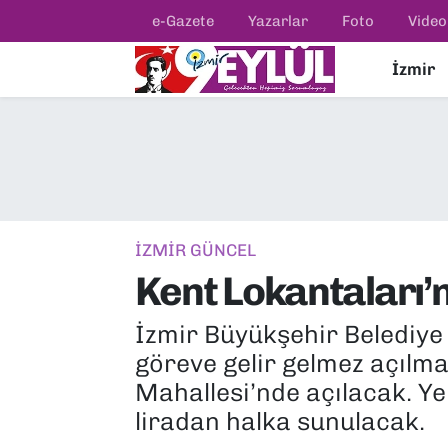
e-Gazete
Yazarlar
Foto
Video
İzmir
Resmi İlanlar
Konak Nöbetçi Eczaneler
BİLİM
Konak Hava Durumu
DÜNYA
Konak Trafik Yoğunluk Haritası
EĞİTİM
Süper Lig Puan Durumu ve Fikstür
İZMİR GÜNCEL
Kent Lokantaları’n
EKONOMİ
Tüm Manşetler
İzmir Büyükşehir Belediye 
KÜLTÜR SANAT
Son Dakika Haberleri
göreve gelir gelmez açılma
MAGAZİN
Haber Arşivi
Mahallesi’nde açılacak. Ye
liradan halka sunulacak.
POLİTİKA