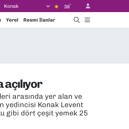
°
Konak
38
e
Yerel
Resmi İlanlar
 açılıyor
eri arasında yer alan ve
ın yedincisi Konak Levent
u gibi dört çeşit yemek 25