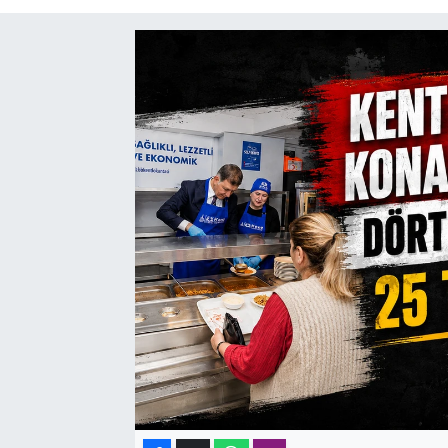
SAĞLIK
SPOR
TEKNOLOJİ
YAŞAM
YEREL YÖNETİMLER