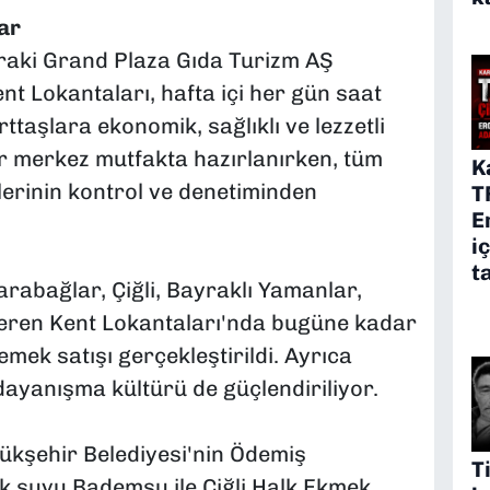
ar
iraki Grand Plaza Gıda Turizm AŞ
nt Lokantaları, hafta içi her gün saat
rttaşlara ekonomik, sağlıklı ve lezzetli
r merkez mutfakta hazırlanırken, tüm
K
erinin kontrol ve denetiminden
T
E
i
t
rabağlar, Çiğli, Bayraklı Yamanlar,
eren Kent Lokantaları'nda bugüne kadar
mek satışı gerçekleştirildi. Ayrıca
ayanışma kültürü de güçlendiriliyor.
ükşehir Belediyesi'nin Ödemiş
T
k suyu Bademsu ile Çiğli Halk Ekmek