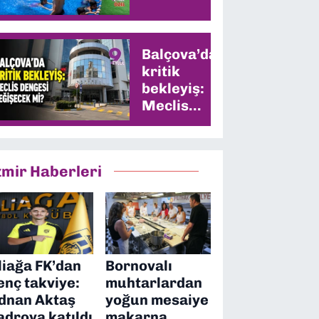
Balçova’da
kritik
bekleyiş:
Meclis
dengesi
değişecek
mi?
zmir Haberleri
liağa FK’dan
Bornovalı
enç takviye:
muhtarlardan
dnan Aktaş
yoğun mesaiye
adroya katıldı
makarna