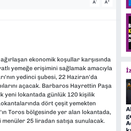
-
+
A
A
n ağırlaşan ekonomik koşullar karşısında
iyatlı yemeğe erişimini sağlamak amacıyla
İ
rı'nın yedinci şubesi, 22 Haziran'da
ılarını açacak. Barbaros Hayrettin Paşa
 yeni lokantada günlük 120 kişilik
Lokantalarında dört çeşit yemekten
A
'ın Toros bölgesinde yer alan lokantada,
g
 menüler 25 liradan satışa sunulacak.
A
k