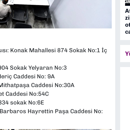
A
z
o
c
şısı: Konak Mahallesi 874 Sokak No:1 İç
Y
904 Sokak Yelyaran No:3
Meriç Caddesi No: 9A
Mithatpaşa Caddesi No:30A
et Caddesi No:54C
7334 sokak No:6E
 Barbaros Hayrettin Paşa Caddesi No: