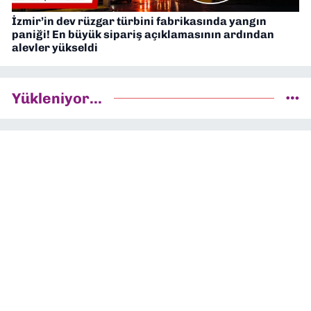
İzmir’in dev rüzgar türbini fabrikasında yangın
paniği! En büyük sipariş açıklamasının ardından
alevler yükseldi
Yükleniyor...