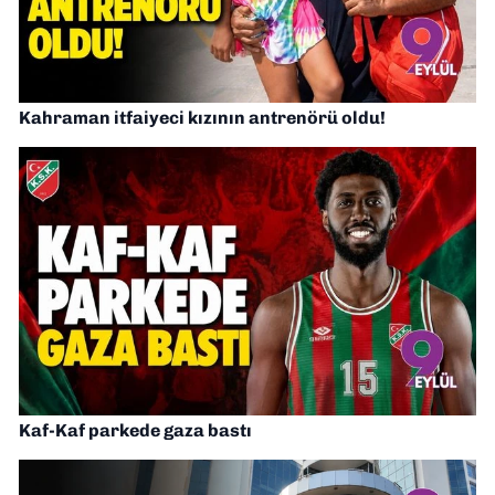
Kahraman itfaiyeci kızının antrenörü oldu!
Kaf-Kaf parkede gaza bastı