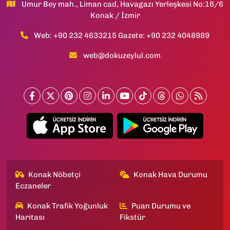
Umur Bey mah., Liman cad, Havagazı Yerleşkesi No:16/6
Konak / İzmir
Web: +90 232 4633215 Gazete: +90 232 4048989
web@dokuzeylul.com
Konak Nöbetçi
Konak Hava Durumu
Eczaneler
Konak Trafik Yoğunluk
Puan Durumu ve
Haritası
Fikstür