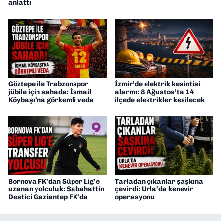
anlattı
Göztepe ile Trabzonspor
İzmir’de elektrik kesintisi
jübile için sahada: İsmail
alarmı: 8 Ağustos’ta 14
Köybaşı’na görkemli veda
ilçede elektrikler kesilecek
Bornova FK’dan Süper Lig’e
Tarladan çıkanlar şaşkına
uzanan yolculuk: Sabahattin
çevirdi: Urla’da kenevir
Destici Gaziantep FK’da
operasyonu