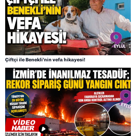
Çiftçi ile Benekli’nin vefa hikayesi!