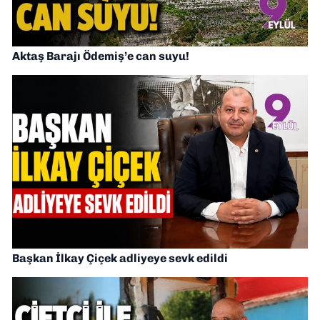
Aktaş Barajı Ödemiş’e can suyu!
Başkan İlkay Çiçek adliyeye sevk edildi