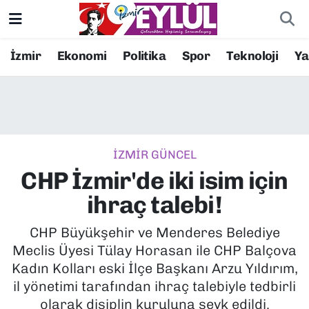
Resmi İlanlar
Konak Nöbetçi Eczaneler
İzmir
Ekonomi
Politika
Spor
Teknoloji
Y
BİLİM
Konak Hava Durumu
DÜNYA
Konak Trafik Yoğunluk Haritası
İZMİR GÜNCEL
EĞİTİM
Süper Lig Puan Durumu ve Fikstür
CHP İzmir'de iki isim için
EKONOMİ
Tüm Manşetler
ihraç talebi!
KÜLTÜR SANAT
Son Dakika Haberleri
CHP Büyükşehir ve Menderes Belediye
Meclis Üyesi Tülay Horasan ile CHP Balçova
MAGAZİN
Haber Arşivi
Kadın Kolları eski İlçe Başkanı Arzu Yıldırım,
il yönetimi tarafından ihraç talebiyle tedbirli
POLİTİKA
olarak disiplin kuruluna sevk edildi.