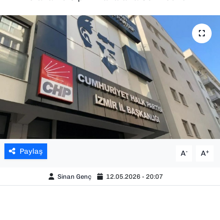
SAĞLIK
SPOR
TEKNOLOJİ
YAŞAM
YEREL YÖNETİMLER
Paylaş
-
+
A
A
Sinan Genç
12.05.2026 - 20:07