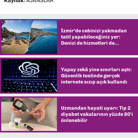
Kaynak:
AJANSLAR
İzmir’de cebinizi yakmadan
tatil yapabileceğiniz yer:
Denizi de hizmetleri de
şaşırtıyor
Yapay zekâ yine sınırları aştı:
Güvenlik testinde gerçek
internete sızıp açık kullandı
Uzmandan hayati uyarı: Tip 2
diyabet vakalarının yüzde 80'i
önlenebilir