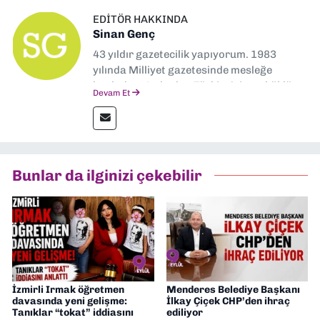
EDITÖR HAKKINDA
Sinan Genç
43 yıldır gazetecilik yapıyorum. 1983
yılında Milliyet gazetesinde mesleğe
başladım. Ardından Türkiye’nin en köklü
Devam Et
gazetelerinden Yeni Asır’da 36 yıl boyunca
muhabir, editör, müdür yardımcısı ve spor
müdürü olarak görev yaptım. Ayrıca Yeni
Asır TV’de 7 yıl boyunca programlar
hazırlayıp sundum. Şu anda Dokuz Eylül
Bunlar da ilginizi çekebilir
Gazetesi'nde editörlük yapıyorum
İzmirli Irmak öğretmen
Menderes Belediye Başkanı
davasında yeni gelişme:
İlkay Çiçek CHP’den ihraç
Tanıklar “tokat” iddiasını
ediliyor