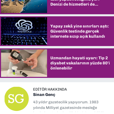
Denizi de hizmetleri de
şaşırtıyor
Yapay zekâ yine sınırları aştı:
Güvenlik testinde gerçek
internete sızıp açık kullandı
Uzmandan hayati uyarı: Tip 2
diyabet vakalarının yüzde 80'i
önlenebilir
EDITÖR HAKKINDA
Sinan Genç
43 yıldır gazetecilik yapıyorum. 1983
yılında Milliyet gazetesinde mesleğe
başladım. Ardından Türkiye’nin en köklü