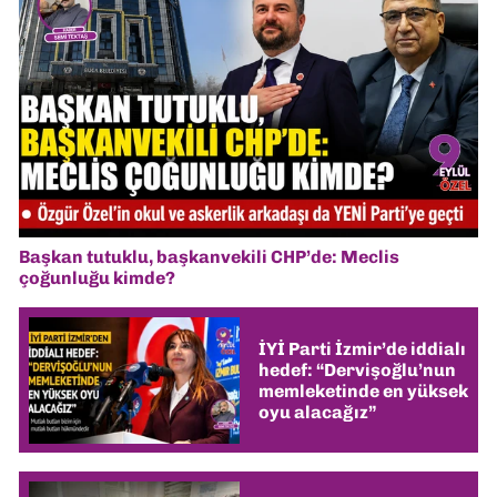
Başkan tutuklu, başkanvekili CHP’de: Meclis
çoğunluğu kimde?
İYİ Parti İzmir’de iddialı
hedef: “Dervişoğlu’nun
memleketinde en yüksek
oyu alacağız”