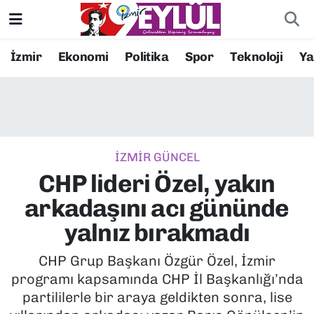
Resmi İlanlar
Konak Nöbetçi Eczaneler
İzmir
Ekonomi
Politika
Spor
Teknoloji
Y
BİLİM
Konak Hava Durumu
DÜNYA
Konak Trafik Yoğunluk Haritası
İZMİR GÜNCEL
EĞİTİM
Süper Lig Puan Durumu ve Fikstür
CHP lideri Özel, yakın
EKONOMİ
Tüm Manşetler
arkadaşını acı gününde
yalnız bırakmadı
KÜLTÜR SANAT
Son Dakika Haberleri
CHP Grup Başkanı Özgür Özel, İzmir
MAGAZİN
Haber Arşivi
programı kapsamında CHP İl Başkanlığı’nda
partililerle bir araya geldikten sonra, lise
POLİTİKA