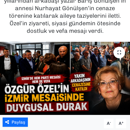
yıllarından arkadaşı yazar Barış Gönülşen’in
annesi Nurhayat Gönülşen’in cenaze
SAĞLIK
törenine katılarak aileye taziyelerini iletti.
Özel’in ziyareti, siyasi gündemin ötesinde
SPOR
dostluk ve vefa mesajı verdi.
TEKNOLOJİ
YAŞAM
YEREL YÖNETİMLER
Paylaş
-
+
A
A