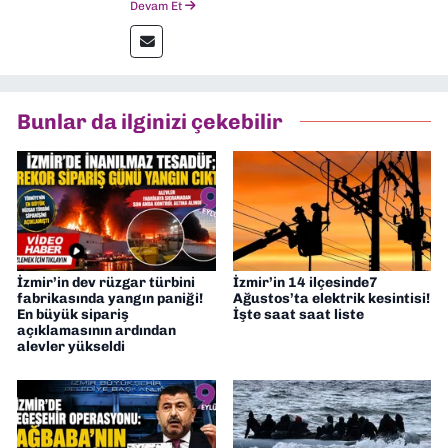
Devam Et
gazetelerinden Yeni Asır’da 36 yıl boyunca
muhabir, editör, müdür yardımcısı ve spor
müdürü olarak görev yaptım. Ayrıca Yeni
Asır TV’de 7 yıl boyunca programlar
hazırlayıp sundum. Şu anda Dokuz Eylül
Bunlar da ilginizi çekebilir
Gazetesi'nde editörlük yapıyorum
İzmir’in dev rüzgar türbini
İzmir’in 14 ilçesinde7
fabrikasında yangın paniği!
Ağustos’ta elektrik kesintisi!
En büyük sipariş
İşte saat saat liste
açıklamasının ardından
alevler yükseldi