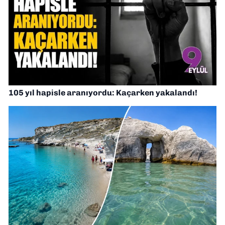
105 yıl hapisle aranıyordu: Kaçarken yakalandı!