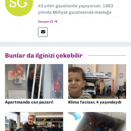
43 yıldır gazetecilik yapıyorum. 1983
yılında Milliyet gazetesinde mesleğe
başladım. Ardından Türkiye’nin en köklü
Devam Et
gazetelerinden Yeni Asır’da 36 yıl boyunca
muhabir, editör, müdür yardımcısı ve spor
müdürü olarak görev yaptım. Ayrıca Yeni
Asır TV’de 7 yıl boyunca programlar
hazırlayıp sundum. Şu anda Dokuz Eylül
Bunlar da ilginizi çekebilir
Gazetesi'nde editörlük yapıyorum
Apartmanda can pazarı!
Klima faciası; 4 yaşındaydı