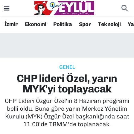
Resmi İlanlar
Konak Nöbetçi Eczaneler
İzmir
Ekonomi
Politika
Spor
Teknoloji
Y
BİLİM
Konak Hava Durumu
DÜNYA
Konak Trafik Yoğunluk Haritası
GENEL
EĞİTİM
Süper Lig Puan Durumu ve Fikstür
CHP lideri Özel, yarın
EKONOMİ
Tüm Manşetler
MYK'yi toplayacak
KÜLTÜR SANAT
Son Dakika Haberleri
CHP Lideri Özgür Özel'in 8 Haziran programı
belli oldu. Buna göre yarın Merkez Yönetim
MAGAZİN
Haber Arşivi
Kurulu (MYK) Özgür Özel başkanlığında saat
11.00'de TBMM'de toplanacak.
POLİTİKA