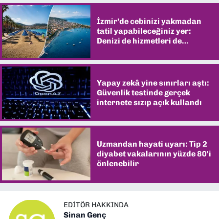
İzmir’de cebinizi yakmadan
tatil yapabileceğiniz yer:
Denizi de hizmetleri de
şaşırtıyor
Yapay zekâ yine sınırları aştı:
Güvenlik testinde gerçek
internete sızıp açık kullandı
Uzmandan hayati uyarı: Tip 2
diyabet vakalarının yüzde 80'i
önlenebilir
EDITÖR HAKKINDA
Sinan Genç