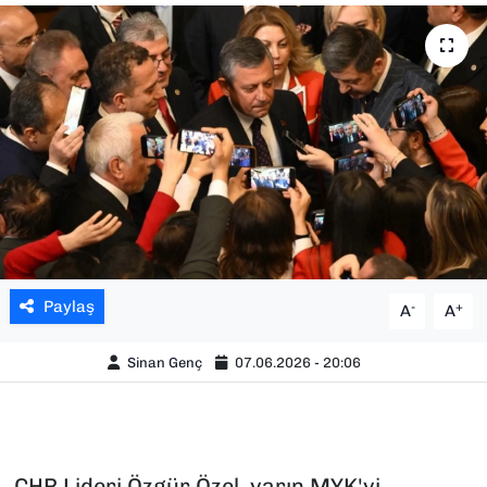
SAĞLIK
SPOR
TEKNOLOJİ
YAŞAM
YEREL YÖNETİMLER
Paylaş
-
+
A
A
Sinan Genç
07.06.2026 - 20:06
CHP Lideri Özgür Özel, yarın MYK'yi