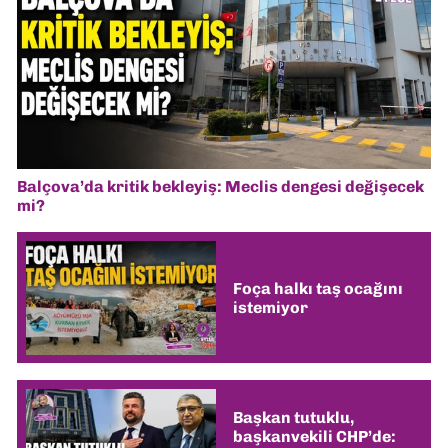
Balçova’da kritik bekleyiş: Meclis dengesi değişecek
mi?
Foça halkı taş ocağını
istemiyor
Başkan tutuklu,
başkanvekili CHP’de: