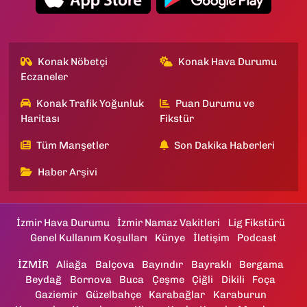
Konak Nöbetçi
Konak Hava Durumu
Eczaneler
Konak Trafik Yoğunluk
Puan Durumu ve
Haritası
Fikstür
Tüm Manşetler
Son Dakika Haberleri
Haber Arşivi
İzmir Hava Durumu
İzmir Namaz Vakitleri
Lig Fikstürü
Genel Kullanım Koşulları
Künye
İletişim
Podcast
İZMİR
Aliağa
Balçova
Bayındır
Bayraklı
Bergama
Beydağ
Bornova
Buca
Çeşme
Çiğli
Dikili
Foça
Gaziemir
Güzelbahçe
Karabağlar
Karaburun