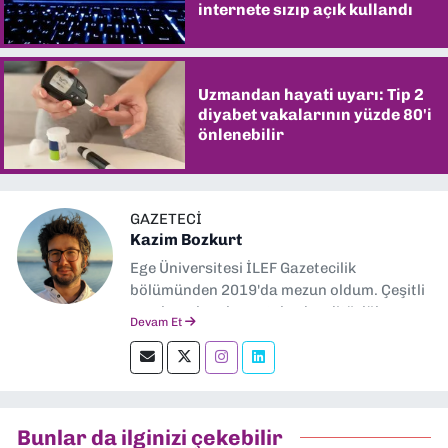
internete sızıp açık kullandı
Uzmandan hayati uyarı: Tip 2
diyabet vakalarının yüzde 80'i
önlenebilir
GAZETECI
Kazim Bozkurt
Ege Üniversitesi İLEF Gazetecilik
bölümünden 2019'da mezun oldum. Çeşitli
yerel ve ulusal gazetelerde editörlük,
Devam Et
muhabirlik yaptım. Teknoloji bloglarını
okumayı severim.
Bunlar da ilginizi çekebilir