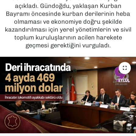
açıkladı. Gündoğdu, yaklaşan Kurban
SAĞLIK
Bayramı öncesinde kurban derilerinin heba
olmaması ve ekonomiye doğru şekilde
SPOR
kazandırılması için yerel yönetimlerin ve sivil
toplum kuruluşlarının acilen harekete
TEKNOLOJİ
geçmesi gerektiğini vurguladı.
YAŞAM
YEREL YÖNETİMLER