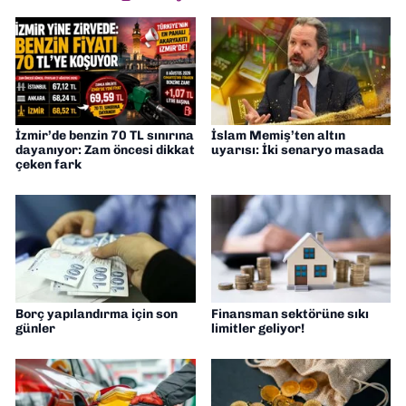
İzmir’de benzin 70 TL sınırına
İslam Memiş’ten altın
dayanıyor: Zam öncesi dikkat
uyarısı: İki senaryo masada
çeken fark
Borç yapılandırma için son
Finansman sektörüne sıkı
günler
limitler geliyor!