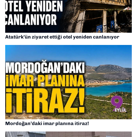
Atatürk’ün ziyaret ettiği otel yeniden canlanıyor
Mordoğan’daki imar planına itiraz!