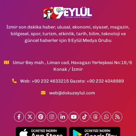
İzmir son dakika haber, ulusal, ekonomi, siyaset, magazin,
bölgesel, spor, turizm, etkinlik, tarih, bilim, teknoloji ve
güncel haberler için 9 Eylül Medya Grubu
Umur Bey mah., Liman cad, Havagazı Yerleşkesi No:16/6
Konak / İzmir
Web: +90 232 4633215 Gazete: +90 232 4048989
web@dokuzeylul.com