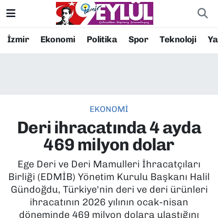
Resmi İlanlar
Konak Nöbetçi Eczaneler
İzmir
Ekonomi
Politika
Spor
Teknoloji
Y
BİLİM
Konak Hava Durumu
DÜNYA
Konak Trafik Yoğunluk Haritası
EKONOMİ
EĞİTİM
Süper Lig Puan Durumu ve Fikstür
Deri ihracatında 4 ayda
EKONOMİ
Tüm Manşetler
469 milyon dolar
KÜLTÜR SANAT
Son Dakika Haberleri
Ege Deri ve Deri Mamulleri İhracatçıları
Birliği (EDMİB) Yönetim Kurulu Başkanı Halil
MAGAZİN
Haber Arşivi
Gündoğdu, Türkiye'nin deri ve deri ürünleri
ihracatının 2026 yılının ocak-nisan
POLİTİKA
döneminde 469 milyon dolara ulaştığını