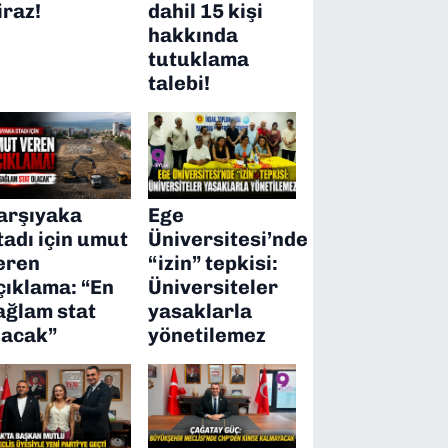
iraz!
dahil 15 kişi
hakkında
tutuklama
talebi!
arşıyaka
Ege
tadı için umut
Üniversitesi’nde
eren
“izin” tepkisi:
çıklama: “En
Üniversiteler
ağlam stat
yasaklarla
lacak”
yönetilemez