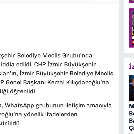
şehir Belediye Meclis Grubu’nda
iddia edildi. CHP İzmir Büyükşehir
İ
slan’ın, İzmir Büyükşehir Belediye Meclis
 Genel Başkanı Kemal Kılıçdaroğlu’na
iği öğrenildi.
a, WhatsApp grubunun iletişim amacıyla
M
B
roğlu’na yönelik ifadelerden
B
sürüldü.
Ç