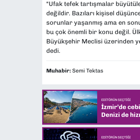
“Ufak tefek tartışmalar büyütül
değildir. Bazıları kişisel düşünc
sorunlar yaşanmış ama en sonu
bu çok önemli bir konu değil. 
Büyükşehir Meclisi üzerinden ye
dedi.
Muhabir:
Semi Tektas
EDITÖRÜN SEÇTIĞI
İzmir’de ceb
Denizi de hiz
EDITÖRÜN SEÇTIĞI