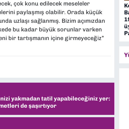
ecek, çok konu edilecek meseleler
K
elerini paylaşmış olabilir. Orada küçük
B
1
nda uzlaşı sağlanmış. Bizim açımızdan
ü
Ülkede bu kadar büyük sorunlar varken
P
ni bir tartışmanın içine girmeyeceğiz”
Y
inizi yakmadan tatil yapabileceğiniz yer:
metleri de şaşırtıyor