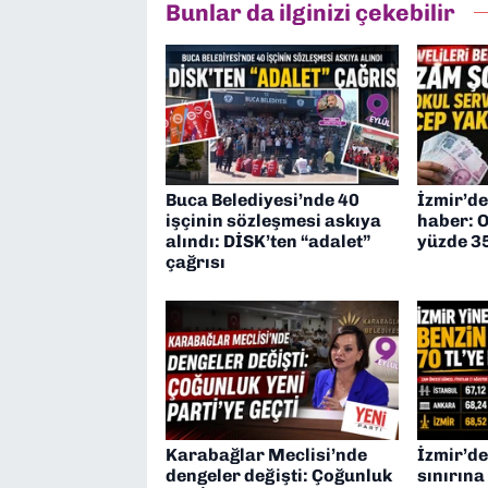
Bunlar da ilginizi çekebilir
Buca Belediyesi’nde 40
İzmir’de
işçinin sözleşmesi askıya
haber: O
alındı: DİSK’ten “adalet”
yüzde 3
çağrısı
Karabağlar Meclisi’nde
İzmir’de
dengeler değişti: Çoğunluk
sınırın