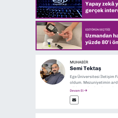
Yapay zekâ yi
gerçek intern
EDITÖRÜN SEÇTIĞI
Uzmandan hay
yüzde 80'i ön
MUHABIR
Semi Tektaş
Ege Üniversitesi İletişim 
oldum. Mezuniyetimin ardı
gibi yayınlarda görev ala
Devam Et
yana ise Dokuz Eylül Gaze