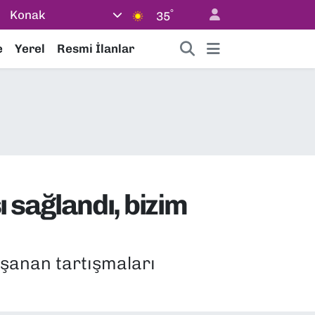
°
Konak
35
e
Yerel
Resmi İlanlar
sağlandı, bizim
şanan tartışmaları