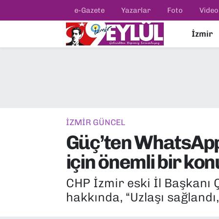
e-Gazete
Yazarlar
Foto
Video
İzmir
Resmi İlanlar
Konak Nöbetçi Eczaneler
BİLİM
Konak Hava Durumu
DÜNYA
Konak Trafik Yoğunluk Haritası
EĞİTİM
Süper Lig Puan Durumu ve Fikstür
İZMİR GÜNCEL
Güç’ten WhatsApp 
EKONOMİ
Tüm Manşetler
için önemli bir kon
KÜLTÜR SANAT
Son Dakika Haberleri
CHP İzmir eski İl Başkanı
MAGAZİN
Haber Arşivi
hakkında, “Uzlaşı sağlandı,
POLİTİKA