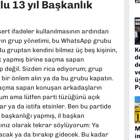
t
lu 13 yıl Başkanlık
sert ifadeler kullanılmasının ardından
ayın grup yönetimi, bu WhatsApp grubu
K
 Bu gruptan kendini bilmez üç beş kişinin,
d
ık yapmış birine saçma sapan
d
 değil. Sizden rica ediyorum; grup
v
bir önlem alın ya da bu grubu kapatın.
ü
P
 saçma sapan konuşan arkadaşların
orum ama lütfen parti tüzüğünü açık
 ya da istifa etsinler. Ben bu partide
rı başkanlığı yapmış, il başkan
ınız olarak tekrar söylüyorum: Ya
M
acak ya da bırakıp gidecek. Bu kadar
i