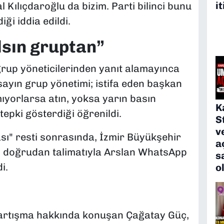
it
l Kılıçdaroğlu da bizim. Parti bilinci bunu
ği iddia edildi.
ılsın gruptan”
rup yöneticilerinden yanıt alamayınca
, “sayın grup yönetimi; istifa eden başkan
mıyorlarsa atın, yoksa yarın basın
K
epki gösterdiği öğrenildi.
S
v
ası" resti sonrasında, İzmir Büyükşehir
a
n doğrudan talimatıyla Arslan WhatsApp
s
i.
o
artışma hakkında konuşan Çağatay Güç,