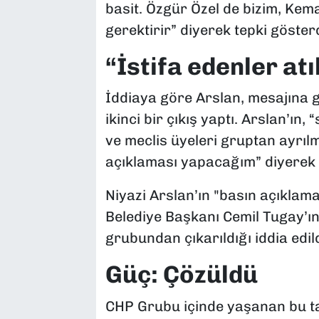
basit. Özgür Özel de bizim, Kema
gerektirir” diyerek tepki gösterdi
“İstifa edenler at
İddiaya göre Arslan, mesajına g
ikinci bir çıkış yaptı. Arslan’ın
ve meclis üyeleri gruptan ayrıl
açıklaması yapacağım” diyerek t
Niyazi Arslan’ın "basın açıklam
Belediye Başkanı Cemil Tugay’ı
grubundan çıkarıldığı iddia edild
Güç: Çözüldü
CHP Grubu içinde yaşanan bu t