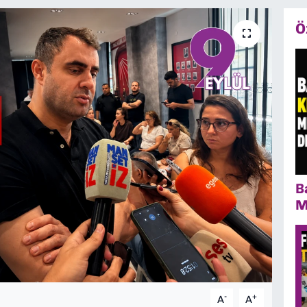
Ö
B
M
-
+
A
A