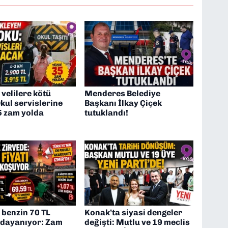
 velilere kötü
Menderes Belediye
kul servislerine
Başkanı İlkay Çiçek
5 zam yolda
tutuklandı!
 benzin 70 TL
Konak’ta siyasi dengeler
a dayanıyor: Zam
değişti: Mutlu ve 19 meclis