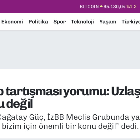
DOLAR
47,7106
%0.17
EURO
55,1652
%0.27
Ekonomi
Politika
Spor
Teknoloji
Yaşam
Türkiy
STERLİN
64,4046
%0.35
GRAM ALTIN
6618.49
%2.12
BİST100
13.773
%-19
BITCOIN
65.130,04
%1.2
tartışması yorumu: Uzlaşı 
u değil
 Çağatay Güç, İzBB Meclis Grubunda ya
 bizim için önemli bir konu değil” dedi.