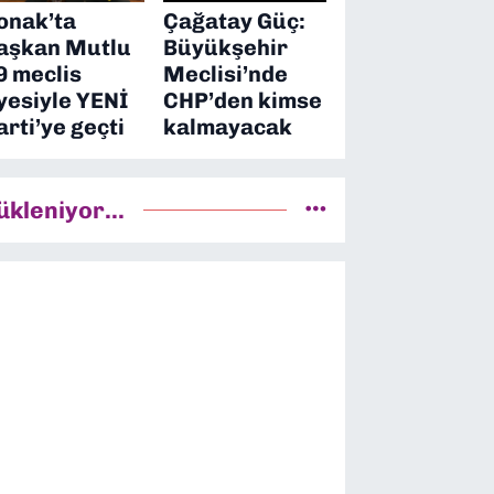
onak’ta
Çağatay Güç:
aşkan Mutlu
Büyükşehir
9 meclis
Meclisi’nde
yesiyle YENİ
CHP’den kimse
arti’ye geçti
kalmayacak
ükleniyor...