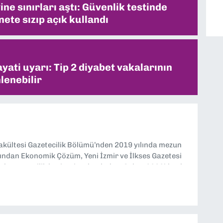
ne sınırları aştı: Güvenlik testinde
ete sızıp açık kullandı
ati uyarı: Tip 2 diyabet vakalarının
lenebilir
Fakültesi Gazetecilik Bölümü’nden 2019 yılında mezun
ndan Ekonomik Çözüm, Yeni İzmir ve İlkses Gazetesi
rak gazetecilik kariyerime başladım. Şubat 2026’dan bu
tesi’nde politika ve ekonomi muhabirliği yapıyorum.