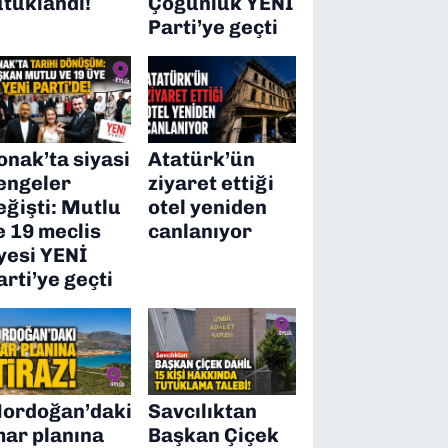
utuklandı!
Çoğunluk YENİ
Parti’ye geçti
onak’ta siyasi
Atatürk’ün
engeler
ziyaret ettiği
eğişti: Mutlu
otel yeniden
e 19 meclis
canlanıyor
yesi YENİ
arti’ye geçti
ordoğan’daki
Savcılıktan
mar planına
Başkan Çiçek