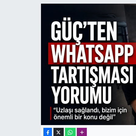
SAĞLIK
SPOR
TEKNOLOJİ
YAŞAM
YEREL YÖNETİMLER