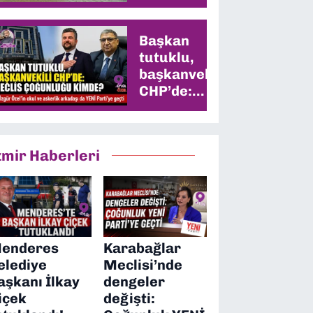
Başkan
tutuklu,
başkanvekili
CHP’de:
Meclis
çoğunluğu
kimde?
zmir Haberleri
enderes
Karabağlar
elediye
Meclisi’nde
aşkanı İlkay
dengeler
içek
değişti: