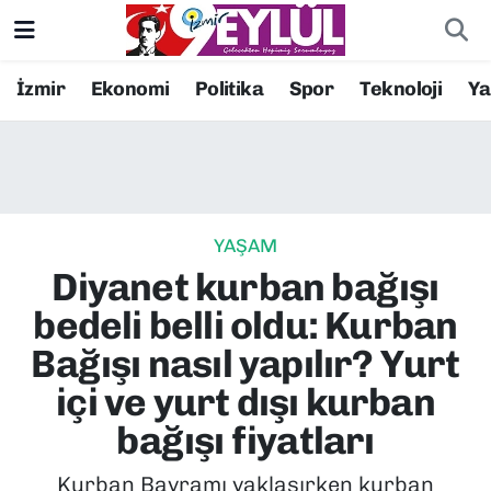
Resmi İlanlar
Konak Nöbetçi Eczaneler
İzmir
Ekonomi
Politika
Spor
Teknoloji
Y
BİLİM
Konak Hava Durumu
DÜNYA
Konak Trafik Yoğunluk Haritası
YAŞAM
EĞİTİM
Süper Lig Puan Durumu ve Fikstür
Diyanet kurban bağışı
EKONOMİ
Tüm Manşetler
bedeli belli oldu: Kurban
Bağışı nasıl yapılır? Yurt
KÜLTÜR SANAT
Son Dakika Haberleri
içi ve yurt dışı kurban
MAGAZİN
Haber Arşivi
bağışı fiyatları
POLİTİKA
Kurban Bayramı yaklaşırken kurban