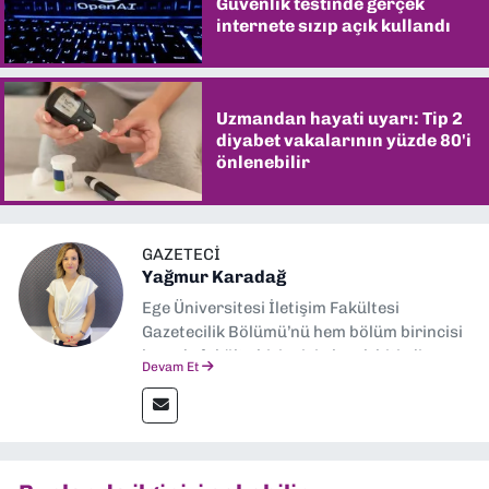
Güvenlik testinde gerçek
internete sızıp açık kullandı
Uzmandan hayati uyarı: Tip 2
diyabet vakalarının yüzde 80'i
önlenebilir
GAZETECI
Yağmur Karadağ
Ege Üniversitesi İletişim Fakültesi
Gazetecilik Bölümü’nü hem bölüm birincisi
hem de fakülte birincisi olarak bitirdim.
Devam Et
Ardından Ege Üniversitesi'nde “Siyasal
İletişim” üzerine yüksek lisans eğitimimi
tamamladım. Halen aynı anabilim dalında
“İklim Krizi Haberciliği” üzerine doktora
eğitimim sürüyor. 9 Eylül'de “Haber