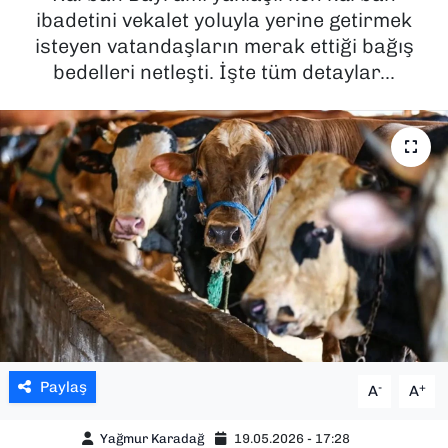
ibadetini vekalet yoluyla yerine getirmek
SAĞLIK
isteyen vatandaşların merak ettiği bağış
bedelleri netleşti. İşte tüm detaylar...
SPOR
TEKNOLOJİ
YAŞAM
YEREL YÖNETİMLER
Paylaş
-
+
A
A
Yağmur Karadağ
19.05.2026 - 17:28