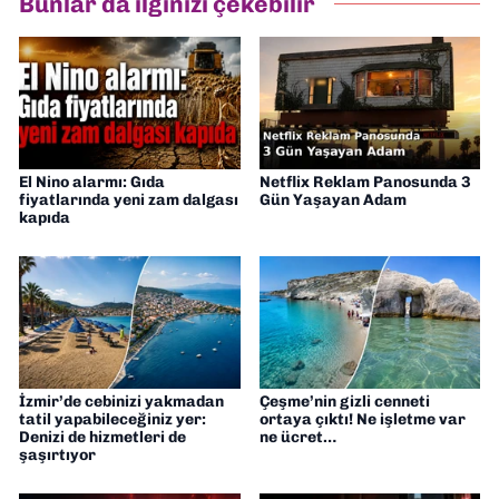
Bunlar da ilginizi çekebilir
Müdürü” olarak görev almaktayım. Hak
odaklı haberciliğe dair çalışmalar
yapıyorum
El Nino alarmı: Gıda
Netflix Reklam Panosunda 3
fiyatlarında yeni zam dalgası
Gün Yaşayan Adam
kapıda
İzmir’de cebinizi yakmadan
Çeşme’nin gizli cenneti
tatil yapabileceğiniz yer:
ortaya çıktı! Ne işletme var
Denizi de hizmetleri de
ne ücret…
şaşırtıyor