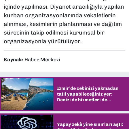
içinde yapılması. Diyanet aracılığıyla yapılan
kurban organizasyonlarında vekaletlerin
alınması, kesimlerin planlanması ve dağıtım
sürecinin takip edilmesi kurumsal bir
organizasyonla yürütülüyor.
Kaynak:
Haber Merkezi
İzmir’de cebinizi yakmadan
tatil yapabileceğiniz yer:
Denizi de hizmetleri de
şaşırtıyor
Yapay zekâ yine sınırları aştı: