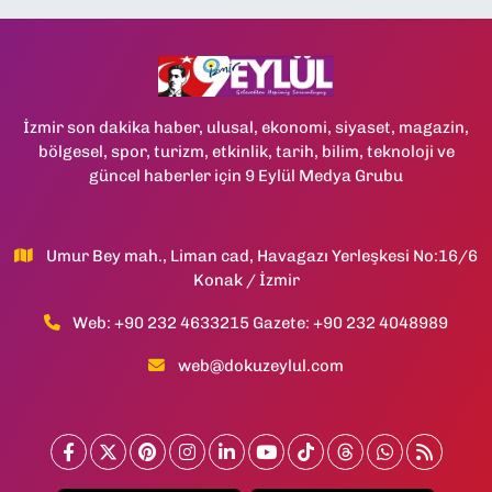
İzmir son dakika haber, ulusal, ekonomi, siyaset, magazin,
bölgesel, spor, turizm, etkinlik, tarih, bilim, teknoloji ve
güncel haberler için 9 Eylül Medya Grubu
Umur Bey mah., Liman cad, Havagazı Yerleşkesi No:16/6
Konak / İzmir
Web: +90 232 4633215 Gazete: +90 232 4048989
web@dokuzeylul.com