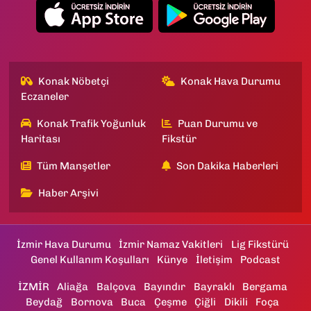
Konak Nöbetçi
Konak Hava Durumu
Eczaneler
Konak Trafik Yoğunluk
Puan Durumu ve
Haritası
Fikstür
Tüm Manşetler
Son Dakika Haberleri
Haber Arşivi
İzmir Hava Durumu
İzmir Namaz Vakitleri
Lig Fikstürü
Genel Kullanım Koşulları
Künye
İletişim
Podcast
İZMİR
Aliağa
Balçova
Bayındır
Bayraklı
Bergama
Beydağ
Bornova
Buca
Çeşme
Çiğli
Dikili
Foça