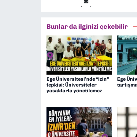
“Haber Müdürü” olarak gör
çalışmalar yapıyorum
Bunlar da ilginizi çekebilir
Ege Üniversitesi’nde “izin”
Ege Üniv
tepkisi: Üniversiteler
tartışma
yasaklarla yönetilemez