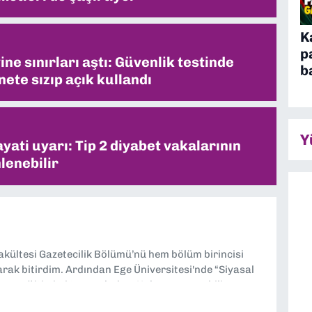
K
p
ne sınırları aştı: Güvenlik testinde
b
ete sızıp açık kullandı
Y
ati uyarı: Tip 2 diyabet vakalarının
lenebilir
Fakültesi Gazetecilik Bölümü’nü hem bölüm birincisi
larak bitirdim. Ardından Ege Üniversitesi'nde “Siyasal
lisans eğitimimi tamamladım. Halen aynı anabilim
ciliği” üzerine doktora eğitimim sürüyor. 9 Eylül'de