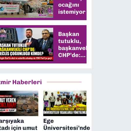
ocağını
istemiyor
Başkan
tutuklu,
başkanvekili
CHP’de:
Meclis
çoğunluğu
kimde?
zmir Haberleri
arşıyaka
Ege
tadı için umut
Üniversitesi’nde