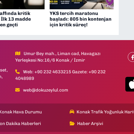
affında kritik
YKS tercih maratonu
 İlk 13 madde
başladı: 805 bin kontenjan
n geçti
için kritik süreç!
Umur Bey mah., Liman cad, Havagazı
Yerleşkesi No:16/6 Konak / İzmir
set,
Web: +90 232 4633215 Gazete: +90 232
h,
4048989
web@dokuzeylul.com
Konak Hava Durumu
Konak Trafik Yoğunluk Hari
on Dakika Haberleri
Haber Arşivi