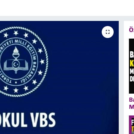
Ö
B
M