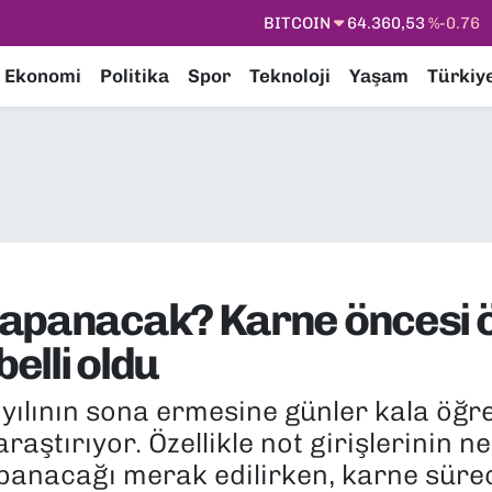
DOLAR
47,7069
%0.17
EURO
55,0265
%0.01
Ekonomi
Politika
Spor
Teknoloji
Yaşam
Türkiy
STERLİN
64,1897
%0.02
GRAM ALTIN
6574.81
%1.44
BİST100
13.887
%64
BITCOIN
64.360,53
%-0.76
apanacak? Karne öncesi ö
belli oldu
ılının sona ermesine günler kala öğren
 araştırıyor. Özellikle not girişlerini
panacağı merak edilirken, karne sürec