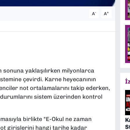
-
+
A
A
n sonuna yaklaşılırken milyonlarca
istemine çevirdi. Karne heyecanının
İ
nciler not ortalamalarını takip ederken,
ı durumlarını sistem üzerinden kontrol
masıyla birlikte "E-Okul ne zaman
K
S
 girişlerini hangi tarihe kadar