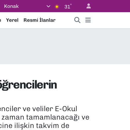
°
Konak
31
e
Yerel
Resmi İlanlar
ğrencilerin
ciler ve veliler E-Okul
n ne zaman tamamlanacağı ve
ine ilişkin takvim de