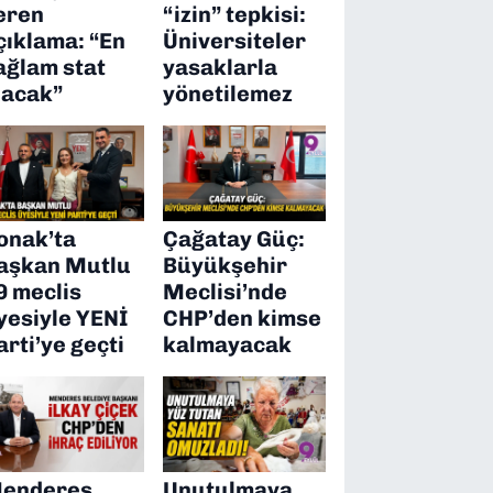
eren
“izin” tepkisi:
çıklama: “En
Üniversiteler
ağlam stat
yasaklarla
lacak”
yönetilemez
onak’ta
Çağatay Güç:
aşkan Mutlu
Büyükşehir
9 meclis
Meclisi’nde
yesiyle YENİ
CHP’den kimse
arti’ye geçti
kalmayacak
enderes
Unutulmaya