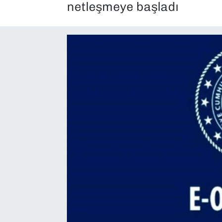
netleşmeye başladı
SAĞLIK
SPOR
TEKNOLOJİ
YAŞAM
YEREL YÖNETİMLER