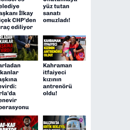
elediye
yüz tutan
aşkanı İlkay
sanatı
içek CHP’den
omuzladı!
hraç ediliyor
arladan
Kahraman
ıkanlar
itfaiyeci
aşkına
kızının
evirdi:
antrenörü
rla’da
oldu!
enevir
perasyonu