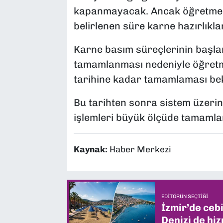
kapanmayacak. Ancak öğretmenle
belirlenen süre karne hazırlıkla
Karne basım süreçlerinin başla
tamamlanması nedeniyle öğretme
tarihine kadar tamamlaması bek
Bu tarihten sonra sistem üzerin
işlemleri büyük ölçüde tamamla
Kaynak:
Haber Merkezi
EDITÖRÜN SEÇTIĞI
İzmir’de ceb
Denizi de hiz