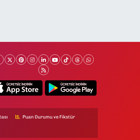
tası
Puan Durumu ve Fikstür