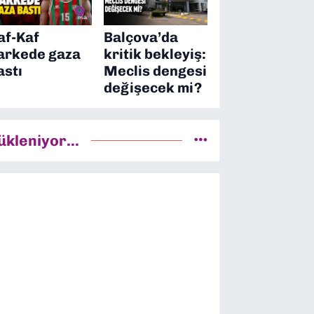
af-Kaf
Balçova’da
arkede gaza
kritik bekleyiş:
astı
Meclis dengesi
değişecek mi?
ükleniyor...