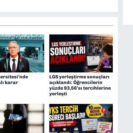
ev almaktayım. Hak odaklı haberciliğe dair
ersitesi’nde
LGS yerleştirme sonuçları
lı karar
açıklandı: Öğrencilerin
yüzde 93,56’sı tercihlerine
yerleşti