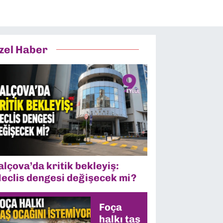
zel Haber
alçova’da kritik bekleyiş:
eclis dengesi değişecek mi?
Foça
halkı taş