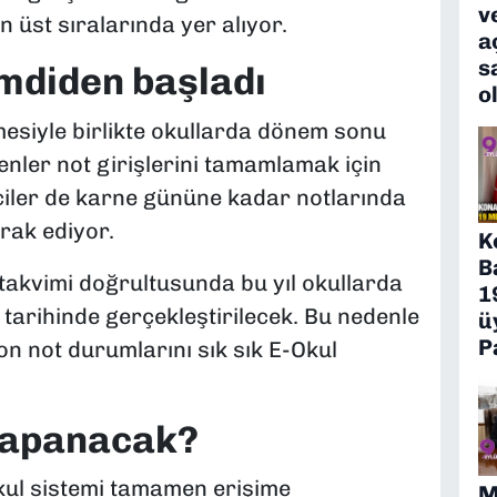
v
 üst sıralarında yer alıyor.
a
s
mdiden başladı
o
mesiyle birlikte okullarda dönem sonu
enler not girişlerini tamamlamak için
iler de karne gününe kadar notlarında
rak ediyor.
K
B
m takvimi doğrultusunda bu yıl okullarda
1
tarihinde gerçekleştirilecek. Bu nedenle
ü
P
on not durumlarını sık sık E-Okul
kapanacak?
Okul sistemi tamamen erişime
M