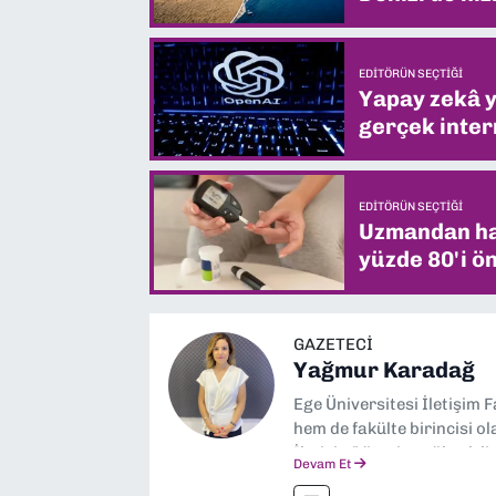
EDITÖRÜN SEÇTIĞI
Yapay zekâ yi
gerçek intern
EDITÖRÜN SEÇTIĞI
Uzmandan hay
yüzde 80'i ön
GAZETECI
Yağmur Karadağ
Ege Üniversitesi İletişim 
hem de fakülte birincisi o
İletişim” üzerine yüksek 
Devam Et
dalında “İklim Krizi Haber