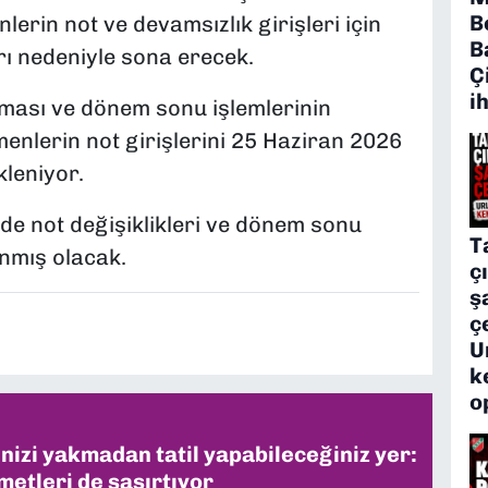
B
rin not ve devamsızlık girişleri için
B
rı nedeniyle sona erecek.
Ç
i
ması ve dönem sonu işlemlerinin
nlerin not girişlerini 25 Haziran 2026
leniyor.
de not değişiklikleri ve dönem sonu
T
nmış olacak.
ç
ş
ç
U
k
o
inizi yakmadan tatil yapabileceğiniz yer:
metleri de şaşırtıyor