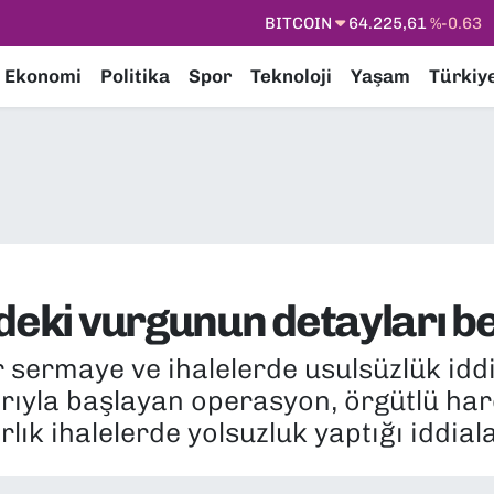
DOLAR
47,7143
%0.16
EURO
55,0317
%-0.02
Ekonomi
Politika
Spor
Teknoloji
Yaşam
Türkiy
STERLİN
64,2463
%0.07
GRAM ALTIN
6574.81
%1.44
BİST100
13.799
%70
deki vurgunun detayları bel
 sermaye ve ihalelerde usulsüzlük iddi
arıyla başlayan operasyon, örgütlü ha
rlık ihalelerde yolsuzluk yaptığı iddial