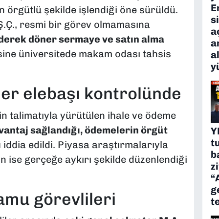
E
 örgütlü şekilde işlendiği öne sürüldü.
s
 Ş.Ç., resmi bir görev olmamasına
a
ederek döner sermaye ve satın alma
a
isine üniversitede makam odası tahsis
a
y
ler elebaşı kontrolünde
n talimatıyla yürütülen ihale ve ödeme
avantaj sağlandığı, ödemelerin örgüt
Y
t
ı
iddia edildi. Piyasa araştırmalarıyla
b
rin ise gerçeğe aykırı şekilde düzenlendiği
z
“
g
amu görevlileri
t