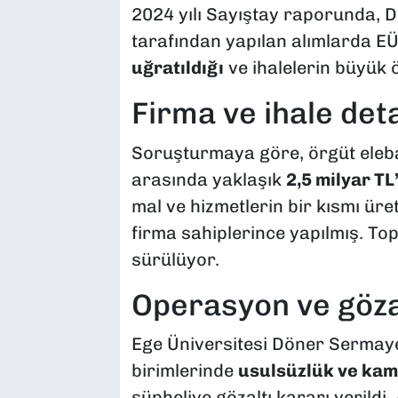
2024 yılı Sayıştay raporunda,
tarafından yapılan alımlarda E
uğratıldığı
ve ihalelerin büyük ö
Firma ve ihale det
Soruşturmaya göre, örgüt elebaş
arasında yaklaşık
2,5 milyar TL
mal ve hizmetlerin bir kısmı üre
firma sahiplerince yapılmış. To
sürülüyor.
Operasyon ve göza
Ege Üniversitesi Döner Sermay
birimlerinde
usulsüzlük ve kam
şüpheliye gözaltı kararı verildi