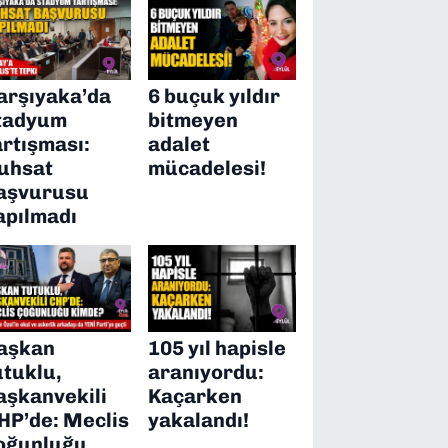
arşıyaka’da
6 buçuk yıldır
tadyum
bitmeyen
artışması:
adalet
uhsat
mücadelesi!
aşvurusu
apılmadı
aşkan
105 yıl hapisle
utuklu,
aranıyordu:
aşkanvekili
Kaçarken
HP’de: Meclis
yakalandı!
oğunluğu