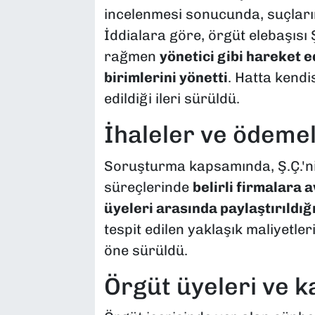
incelenmesi sonucunda, suçların
İddialara göre, örgüt elebaşısı
rağmen
yönetici gibi hareket 
birimlerini yönetti
. Hatta kend
edildiği ileri sürüldü.
İhaleler ve ödeme
Soruşturma kapsamında, Ş.Ç.'ni
süreçlerinde
belirli firmalara 
üyeleri arasında paylaştırıldığ
tespit edilen yaklaşık maliyetle
öne sürüldü.
Örgüt üyeleri ve k