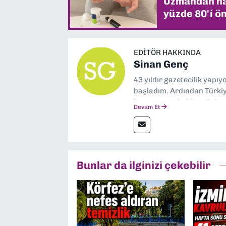
Uzmandan hay
yüzde 80'i ön
EDITÖR HAKKINDA
Sinan Genç
43 yıldır gazetecilik yapı
başladım. Ardından Türkiye
boyunca muhabir, editör,
Devam Et
yaptım. Ayrıca Yeni Asır 
anda Dokuz Eylül Gazetesi
Bunlar da ilginizi çekebilir