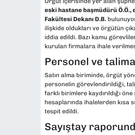
Örgüt içerisinde yer alan şüphe
eski hastane başmüdürü Ö.Ö., e
Fakültesi Dekanı D.B.
bulunuyor.
ilişkide oldukları ve örgütün çı
iddia edildi. Bazı kamu görevlile
kurulan firmalara ihale verilmesi
Personel ve talim
Satın alma biriminde, örgüt yöne
personelin görevlendirildiği, ta
farklı birimlere kaydırıldığı ön
hesaplarında ihalelerden kısa 
tespit edildi.
Sayıştay raporunda