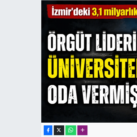
SAĞLIK
SPOR
TEKNOLOJİ
YAŞAM
YEREL YÖNETİMLER