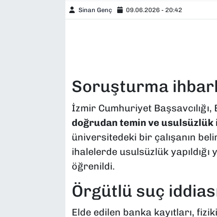
Sinan Genç
09.06.2026 - 20:42
Soruşturma ihbarl
İzmir Cumhuriyet Başsavcılığı, 
doğrudan temin ve usulsüzlük i
üniversitedeki bir çalışanın beli
ihalelerde usulsüzlük yapıldığı 
öğrenildi.
Örgütlü suç iddias
Elde edilen banka kayıtları, fizi