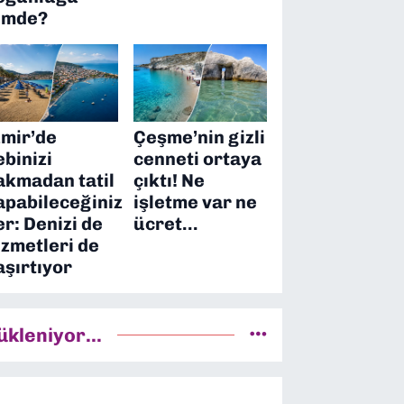
imde?
zmir’de
Çeşme’nin gizli
ebinizi
cenneti ortaya
akmadan tatil
çıktı! Ne
apabileceğiniz
işletme var ne
er: Denizi de
ücret…
izmetleri de
aşırtıyor
ükleniyor...