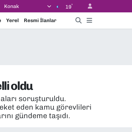
°
Konak
19
e
Yerel
Resmi İlanlar
li oldu
aları soruşturuldu.
reket eden kamu görevlileri
arını gündeme taşıdı.