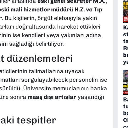
liler arasında
eski genel sekreter M.A.,
ski mali hizmetler müdürü H.Z. ve Tıp
 Bu kişilerin, örgüt elebaşıyla yakın
karları doğrultusunda hareket ettikleri
K
s
rinin ise kendileri veya yakınları adına
t
ni sağladığı belirtiliyor.
R
b
at düzenlemeleri
y
ticilerinin talimatlarına uyacak
limatları sorgulayabilecek personelin ise
e sürüldü. Üniversite memurlarının banka
süre sonra
maaş dışı artışlar
yaşandığı
B
t
b
ki tespitler
C
ç