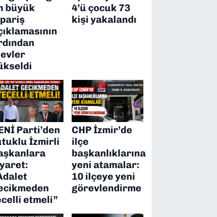
n büyük
4’ü çocuk 73
ipariş
kişi yakalandı
çıklamasının
rdından
levler
ükseldi
ENİ Parti’den
CHP İzmir’de
utuklu İzmirli
ilçe
aşkanlara
başkanlıklarına
iyaret:
yeni atamalar:
Adalet
10 ilçeye yeni
ecikmeden
görevlendirme
ecelli etmeli”