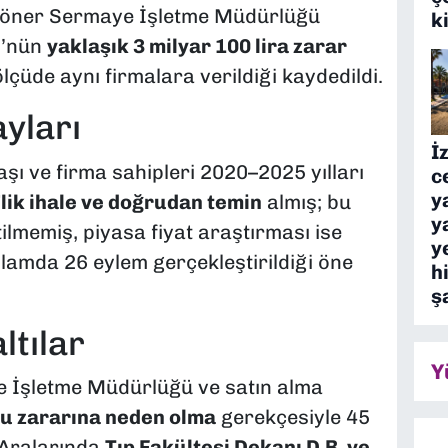
 Döner Sermaye İşletme Müdürlüğü
k
Ü’nün
yaklaşık 3 milyar 100 lira zarar
lçüde aynı firmalara verildiği kaydedildi.
ayları
İ
ı ve firma sahipleri 2020–2025 yılları
c
y
’lik ihale ve doğrudan temin
almış; bu
y
tilmemiş, piyasa fiyat araştırması ise
y
plamda 26 eylem gerçekleştirildiği öne
h
ş
ltılar
Y
e İşletme Müdürlüğü ve satın alma
u zararına neden olma
gerekçesiyle 45
. Aralarında
Tıp Fakültesi Dekanı D.B. ve