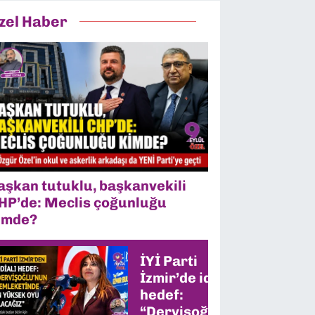
zel Haber
aşkan tutuklu, başkanvekili
HP’de: Meclis çoğunluğu
imde?
İYİ Parti
İzmir’de iddialı
hedef:
“Dervişoğlu’nun