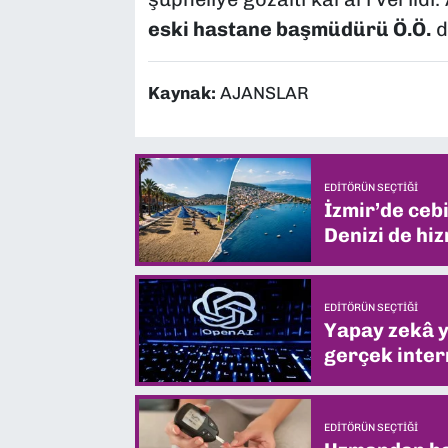
eski hastane başmüdürü Ö.Ö.
d
Kaynak:
AJANSLAR
EDITÖRÜN SEÇTIĞI
İzmir’de ceb
Denizi de hiz
EDITÖRÜN SEÇTIĞI
Yapay zekâ yi
gerçek intern
EDITÖRÜN SEÇTIĞI