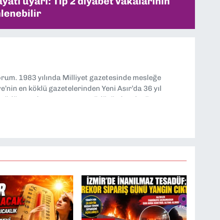
ati uyarı: Tip 2 diyabet vakalarının
lenebilir
yorum. 1983 yılında Milliyet gazetesinde mesleğe
’nin en köklü gazetelerinden Yeni Asır’da 36 yıl
 müdür yardımcısı ve spor müdürü olarak görev
TV’de 7 yıl boyunca programlar hazırlayıp sundum. Şu
'nde editörlük yapıyorum