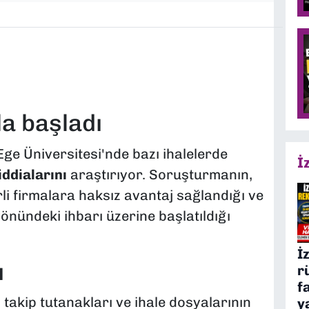
a başladı
Ege Üniversitesi'nde bazı ihalelerde
İ
ddialarını
araştırıyor. Soruşturmanın,
rli firmalara haksız avantaj sağlandığı ve
yönündeki ihbarı üzerine başlatıldığı
İ
ı
r
f
ki takip tutanakları ve ihale dosyalarının
y