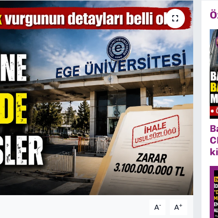
Ö
B
C
k
-
+
A
A