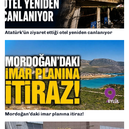
Atatürk’ün ziyaret ettiği otel yeniden canlanıyor
Mordoğan’daki imar planına itiraz!