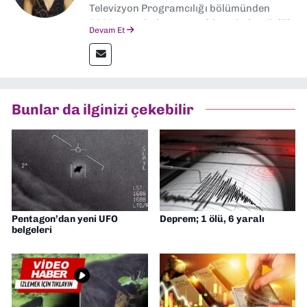
Televizyon Programcılığı bölümünden
2024 senesinde mezun oldum. Dokuz Eylül
Devam Et
Gazetesi'nde spor yazarlığı yaparken,
editörlük görevini de üstleniyorum.
Bunlar da ilginizi çekebilir
Pentagon’dan yeni UFO
Deprem; 1 ölü, 6 yaralı
belgeleri