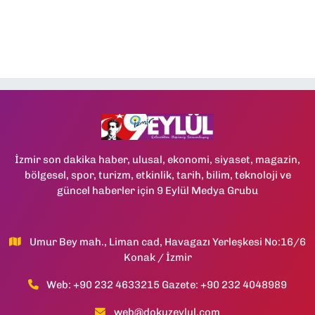
İzmir son dakika haber, ulusal, ekonomi, siyaset, magazin,
bölgesel, spor, turizm, etkinlik, tarih, bilim, teknoloji ve
güncel haberler için 9 Eylül Medya Grubu
Umur Bey mah., Liman cad, Havagazı Yerleşkesi No:16/6
Konak / İzmir
Web: +90 232 4633215 Gazete: +90 232 4048989
web@dokuzeylul.com