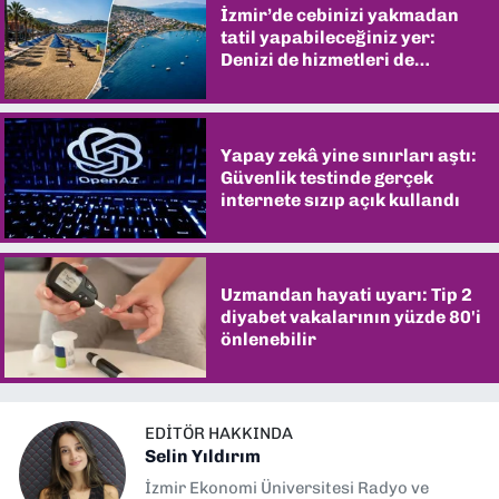
İzmir’de cebinizi yakmadan
tatil yapabileceğiniz yer:
Denizi de hizmetleri de
şaşırtıyor
Yapay zekâ yine sınırları aştı:
Güvenlik testinde gerçek
internete sızıp açık kullandı
Uzmandan hayati uyarı: Tip 2
diyabet vakalarının yüzde 80'i
önlenebilir
EDITÖR HAKKINDA
Selin Yıldırım
İzmir Ekonomi Üniversitesi Radyo ve