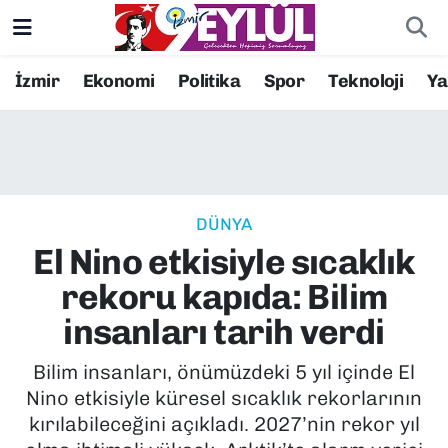
Resmi İlanlar
Konak Nöbetçi Eczaneler
İzmir
Ekonomi
Politika
Spor
Teknoloji
Y
BİLİM
Konak Hava Durumu
DÜNYA
Konak Trafik Yoğunluk Haritası
DÜNYA
EĞİTİM
Süper Lig Puan Durumu ve Fikstür
El Nino etkisiyle sıcaklık
EKONOMİ
Tüm Manşetler
rekoru kapıda: Bilim
insanları tarih verdi
KÜLTÜR SANAT
Son Dakika Haberleri
Bilim insanları, önümüzdeki 5 yıl içinde El
MAGAZİN
Haber Arşivi
Nino etkisiyle küresel sıcaklık rekorlarının
kırılabileceğini açıkladı. 2027’nin rekor yıl
POLİTİKA