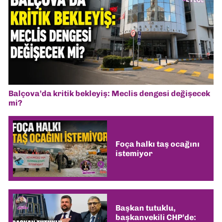
Balçova’da kritik bekleyiş: Meclis dengesi değişecek
mi?
Foça halkı taş ocağını
istemiyor
Başkan tutuklu,
başkanvekili CHP’de: