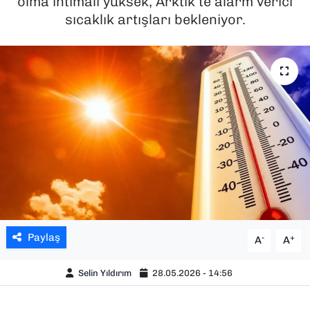
olma ihtimali yüksek, Arktik’te alarm verici
sıcaklık artışları bekleniyor.
SAĞLIK
SPOR
TEKNOLOJİ
YAŞAM
YEREL YÖNETİMLER
Paylaş
-
+
A
A
Selin Yıldırım
28.05.2026 - 14:56