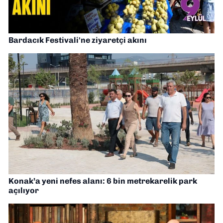
Bardacık Festivali'ne ziyaretçi akını
Konak’a yeni nefes alanı: 6 bin metrekarelik park
açılıyor