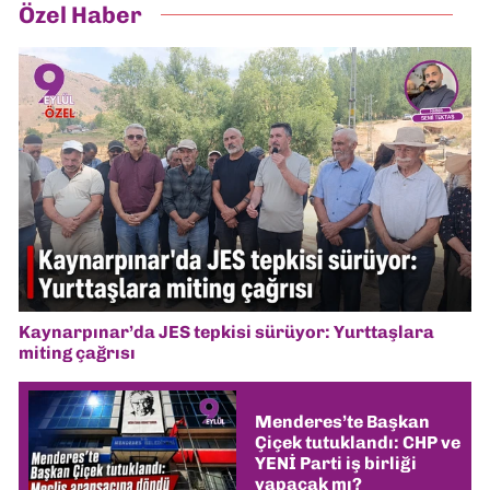
Özel Haber
Kaynarpınar’da JES tepkisi sürüyor: Yurttaşlara
miting çağrısı
Menderes’te Başkan
Çiçek tutuklandı: CHP ve
YENİ Parti iş birliği
yapacak mı?