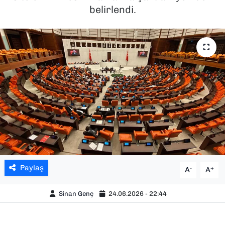
belirlendi.
SAĞLIK
SPOR
TEKNOLOJİ
YAŞAM
YEREL YÖNETİMLER
Paylaş
-
+
A
A
Sinan Genç
24.06.2026 - 22:44