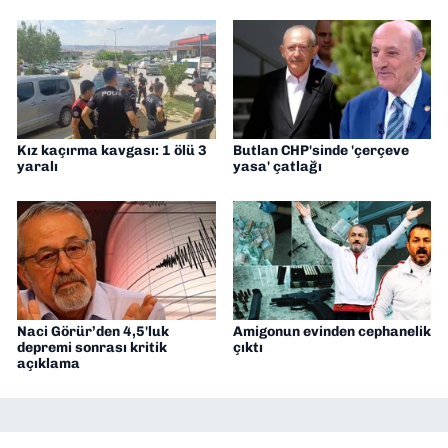
Kız kaçırma kavgası: 1 ölü 3
Butlan CHP'sinde 'çerçeve
yaralı
yasa' çatlağı
Naci Görür’den 4,5'luk
Amigonun evinden cephanelik
depremi sonrası kritik
çıktı
açıklama