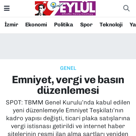
Resmi İlanlar
Konak Nöbetçi Eczaneler
İzmir
Ekonomi
Politika
Spor
Teknoloji
Y
BİLİM
Konak Hava Durumu
DÜNYA
Konak Trafik Yoğunluk Haritası
GENEL
EĞİTİM
Süper Lig Puan Durumu ve Fikstür
Emniyet, vergi ve basın
EKONOMİ
Tüm Manşetler
düzenlemesi
KÜLTÜR SANAT
Son Dakika Haberleri
SPOT: TBMM Genel Kurulu’nda kabul edilen
yeni düzenlemeyle Emniyet Teşkilatı’nın
MAGAZİN
Haber Arşivi
kadro yapısı değişti, ticari plaka satışlarına
vergi istisnası getirildi ve internet haber
POLİTİKA
sitelerinin resmi ilan alma şartları yeniden