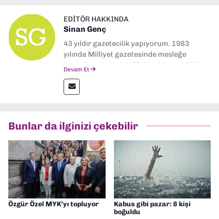
EDITÖR HAKKINDA
Sinan Genç
43 yıldır gazetecilik yapıyorum. 1983
yılında Milliyet gazetesinde mesleğe
başladım. Ardından Türkiye’nin en köklü
Devam Et
gazetelerinden Yeni Asır’da 36 yıl boyunca
muhabir, editör, müdür yardımcısı ve spor
müdürü olarak görev yaptım. Ayrıca Yeni
Asır TV’de 7 yıl boyunca programlar
hazırlayıp sundum. Şu anda Dokuz Eylül
Bunlar da ilginizi çekebilir
Gazetesi'nde editörlük yapıyorum
Özgür Özel MYK’yı topluyor
Kabus gibi pazar: 8 kişi
boğuldu