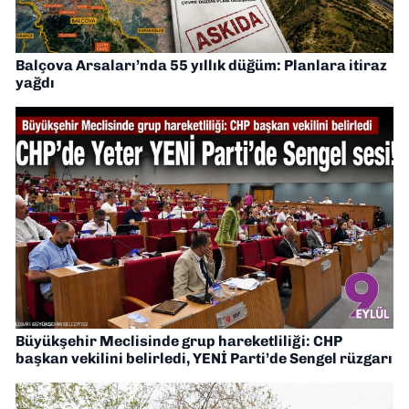
Balçova Arsaları’nda 55 yıllık düğüm: Planlara itiraz
yağdı
Büyükşehir Meclisinde grup hareketliliği: CHP
başkan vekilini belirledi, YENİ Parti’de Sengel rüzgarı