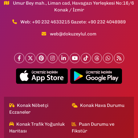
Umur Bey mah., Liman cad, Havagazı Yerleşkesi No:16/6
Konak / İzmir
Web: +90 232 4633215 Gazete: +90 232 4048989
web@dokuzeylul.com
Konak Nöbetçi
Konak Hava Durumu
Eczaneler
Konak Trafik Yoğunluk
Puan Durumu ve
Haritası
Fikstür