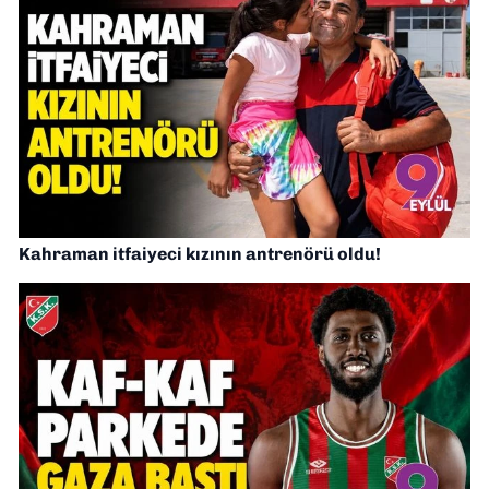
Kahraman itfaiyeci kızının antrenörü oldu!