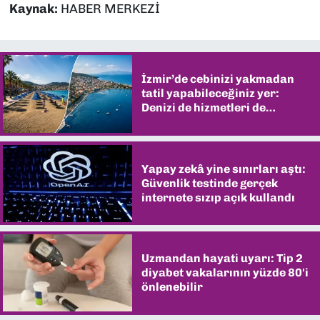
Kaynak:
HABER MERKEZİ
İzmir’de cebinizi yakmadan
tatil yapabileceğiniz yer:
Denizi de hizmetleri de
şaşırtıyor
Yapay zekâ yine sınırları aştı:
Güvenlik testinde gerçek
internete sızıp açık kullandı
Uzmandan hayati uyarı: Tip 2
diyabet vakalarının yüzde 80'i
önlenebilir