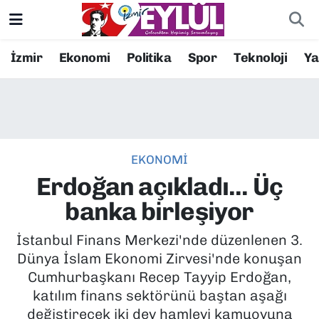
Resmi İlanlar
Konak Nöbetçi Eczaneler
İzmir
Ekonomi
Politika
Spor
Teknoloji
Y
BİLİM
Konak Hava Durumu
DÜNYA
Konak Trafik Yoğunluk Haritası
EKONOMİ
EĞİTİM
Süper Lig Puan Durumu ve Fikstür
Erdoğan açıkladı... Üç
EKONOMİ
Tüm Manşetler
banka birleşiyor
KÜLTÜR SANAT
Son Dakika Haberleri
İstanbul Finans Merkezi'nde düzenlenen 3.
Dünya İslam Ekonomi Zirvesi'nde konuşan
MAGAZİN
Haber Arşivi
Cumhurbaşkanı Recep Tayyip Erdoğan,
katılım finans sektörünü baştan aşağı
POLİTİKA
değiştirecek iki dev hamleyi kamuoyuna