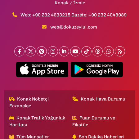
Konak / İzmir
Web: +90 232 4633215 Gazete: +90 232 4048989
web@dokuzeylul.com
Konak Nöbetçi
Konak Hava Durumu
Eczaneler
Konak Trafik Yoğunluk
Puan Durumu ve
Haritası
Fikstür
Tüm Manşetler
Son Dakika Haberleri