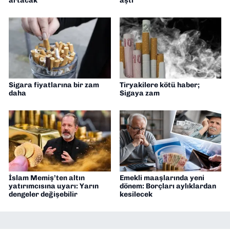
artacak
aştı
Sigara fiyatlarına bir zam
Tiryakilere kötü haber;
daha
Sigaya zam
İslam Memiş’ten altın
Emekli maaşlarında yeni
yatırımcısına uyarı: Yarın
dönem: Borçları aylıklardan
dengeler değişebilir
kesilecek