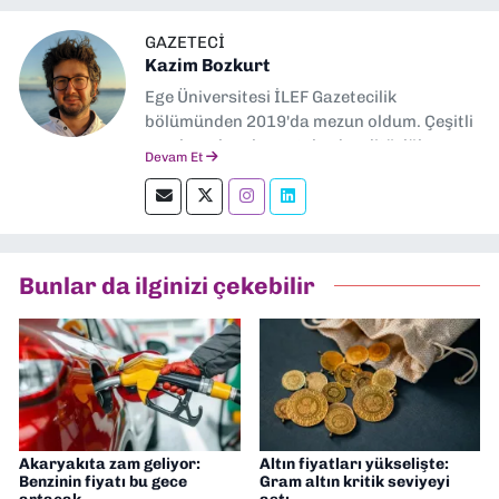
GAZETECI
Kazim Bozkurt
Ege Üniversitesi İLEF Gazetecilik
bölümünden 2019'da mezun oldum. Çeşitli
yerel ve ulusal gazetelerde editörlük,
Devam Et
muhabirlik yaptım. Teknoloji bloglarını
okumayı severim.
Bunlar da ilginizi çekebilir
Akaryakıta zam geliyor:
Altın fiyatları yükselişte:
Benzinin fiyatı bu gece
Gram altın kritik seviyeyi