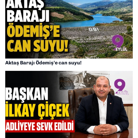
Aktaş Barajı Ödemiş’e can suyu!