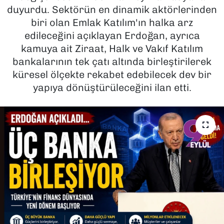
duyurdu. Sektörün en dinamik aktörlerinden
SAĞLIK
biri olan Emlak Katılım'ın halka arz
edileceğini açıklayan Erdoğan, ayrıca
SPOR
kamuya ait Ziraat, Halk ve Vakıf Katılım
bankalarının tek çatı altında birleştirilerek
TEKNOLOJİ
küresel ölçekte rekabet edebilecek dev bir
yapıya dönüştürüleceğini ilan etti.
YAŞAM
YEREL YÖNETİMLER