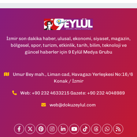
İzmir son dakika haber, ulusal, ekonomi, siyaset, magazin,
bölgesel, spor, turizm, etkinlik, tarih, bilim, teknoloji ve
güncel haberler için 9 Eylül Medya Grubu
Umur Bey mah., Liman cad, Havagazı Yerleşkesi No:16/6
Konak / İzmir
Web: +90 232 4633215 Gazete: +90 232 4048989
web@dokuzeylul.com