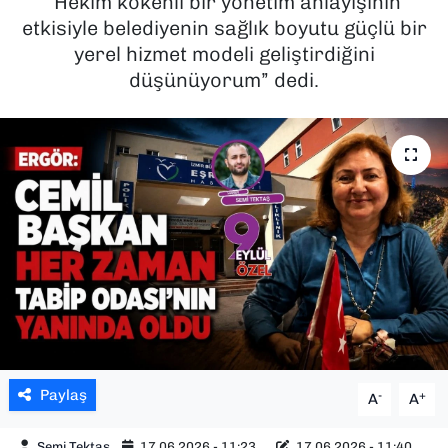
“Hekim kökenli bir yönetim anlayışının
etkisiyle belediyenin sağlık boyutu güçlü bir
SAĞLIK
yerel hizmet modeli geliştirdiğini
düşünüyorum” dedi.
SPOR
TEKNOLOJİ
YAŞAM
YEREL YÖNETİMLER
Paylaş
-
+
A
A
Semi Tektaş
17.06.2026 - 11:23
17.06.2026 - 11:40