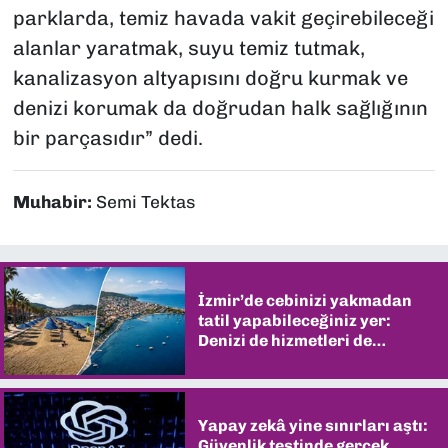
parklarda, temiz havada vakit geçirebileceği
alanlar yaratmak, suyu temiz tutmak,
kanalizasyon altyapısını doğru kurmak ve
denizi korumak da doğrudan halk sağlığının
bir parçasıdır” dedi.
Muhabir:
Semi Tektas
İzmir’de cebinizi yakmadan
tatil yapabileceğiniz yer:
Denizi de hizmetleri de
şaşırtıyor
Yapay zekâ yine sınırları aştı:
Güvenlik testinde gerçek