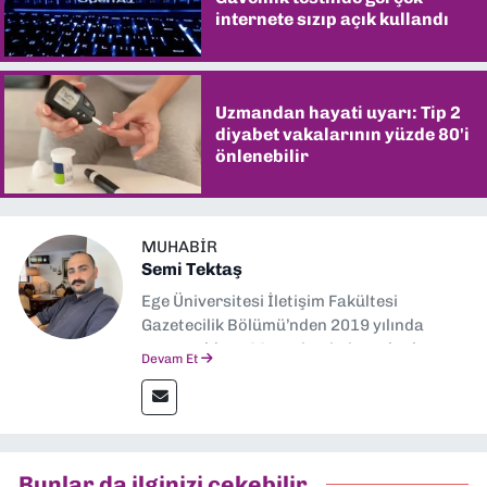
internete sızıp açık kullandı
Uzmandan hayati uyarı: Tip 2
diyabet vakalarının yüzde 80'i
önlenebilir
MUHABIR
Semi Tektaş
Ege Üniversitesi İletişim Fakültesi
Gazetecilik Bölümü’nden 2019 yılında
mezun oldum. Mezuniyetimin ardından
Devam Et
Ekonomik Çözüm, Yeni İzmir ve İlkses
Gazetesi gibi yayınlarda görev alarak
gazetecilik kariyerime başladım. Şubat
2026’dan bu yana ise Dokuz Eylül
Gazetesi’nde politika ve ekonomi
Bunlar da ilginizi çekebilir