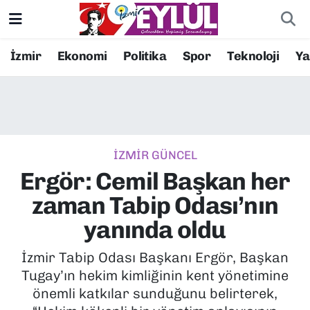
Resmi İlanlar
Konak Nöbetçi Eczaneler
İzmir
Ekonomi
Politika
Spor
Teknoloji
Y
BİLİM
Konak Hava Durumu
DÜNYA
Konak Trafik Yoğunluk Haritası
İZMİR GÜNCEL
EĞİTİM
Süper Lig Puan Durumu ve Fikstür
Ergör: Cemil Başkan her
EKONOMİ
Tüm Manşetler
zaman Tabip Odası’nın
yanında oldu
KÜLTÜR SANAT
Son Dakika Haberleri
İzmir Tabip Odası Başkanı Ergör, Başkan
MAGAZİN
Haber Arşivi
Tugay’ın hekim kimliğinin kent yönetimine
önemli katkılar sunduğunu belirterek,
POLİTİKA