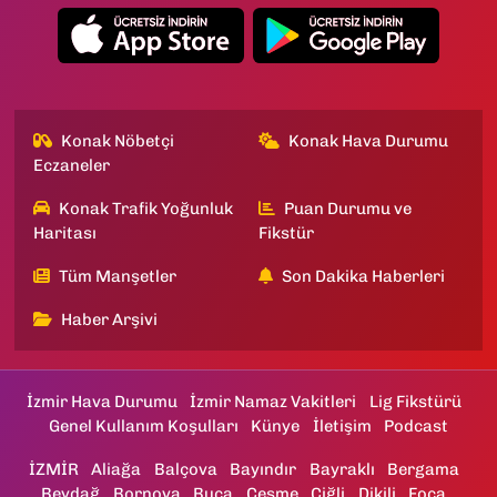
Konak Nöbetçi
Konak Hava Durumu
Eczaneler
Konak Trafik Yoğunluk
Puan Durumu ve
Haritası
Fikstür
Tüm Manşetler
Son Dakika Haberleri
Haber Arşivi
İzmir Hava Durumu
İzmir Namaz Vakitleri
Lig Fikstürü
Genel Kullanım Koşulları
Künye
İletişim
Podcast
İZMİR
Aliağa
Balçova
Bayındır
Bayraklı
Bergama
Beydağ
Bornova
Buca
Çeşme
Çiğli
Dikili
Foça