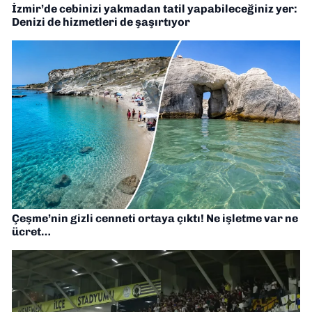
İzmir’de cebinizi yakmadan tatil yapabileceğiniz yer:
Denizi de hizmetleri de şaşırtıyor
Çeşme’nin gizli cenneti ortaya çıktı! Ne işletme var ne
ücret…