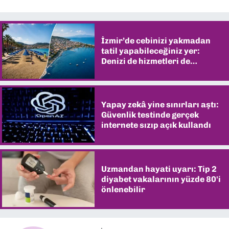
İzmir’de cebinizi yakmadan
tatil yapabileceğiniz yer:
Denizi de hizmetleri de
şaşırtıyor
Yapay zekâ yine sınırları aştı:
Güvenlik testinde gerçek
internete sızıp açık kullandı
Uzmandan hayati uyarı: Tip 2
diyabet vakalarının yüzde 80'i
önlenebilir