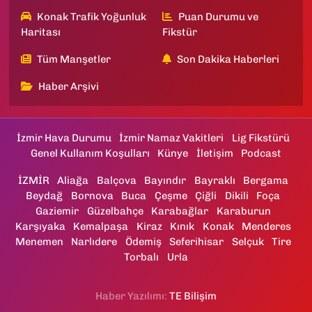
Konak Trafik Yoğunluk
Puan Durumu ve
Haritası
Fikstür
Tüm Manşetler
Son Dakika Haberleri
Haber Arşivi
İzmir Hava Durumu
İzmir Namaz Vakitleri
Lig Fikstürü
Genel Kullanım Koşulları
Künye
İletişim
Podcast
İZMİR
Aliağa
Balçova
Bayındır
Bayraklı
Bergama
Beydağ
Bornova
Buca
Çeşme
Çiğli
Dikili
Foça
Gaziemir
Güzelbahçe
Karabağlar
Karaburun
Karşıyaka
Kemalpaşa
Kiraz
Kınık
Konak
Menderes
Menemen
Narlıdere
Ödemiş
Seferihisar
Selçuk
Tire
Torbalı
Urla
Haber Yazılımı:
TE Bilişim