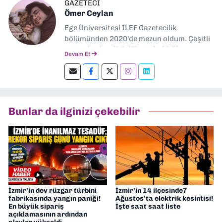
GAZETECİ
Ömer Ceylan
Ege Üniversitesi İLEF Gazetecilik
bölümünden 2020'de mezun oldum. Çeşitli
gazetelerde editörlük, muhabirlik yaptım.
Devam Et
Şu an kültür-sanat muhabirliği ve
editörlük yapıyorum.
Bunlar da ilginizi çekebilir
İzmir’in dev rüzgar türbini
İzmir’in 14 ilçesinde7
fabrikasında yangın paniği!
Ağustos’ta elektrik kesintisi!
En büyük sipariş
İşte saat saat liste
açıklamasının ardından