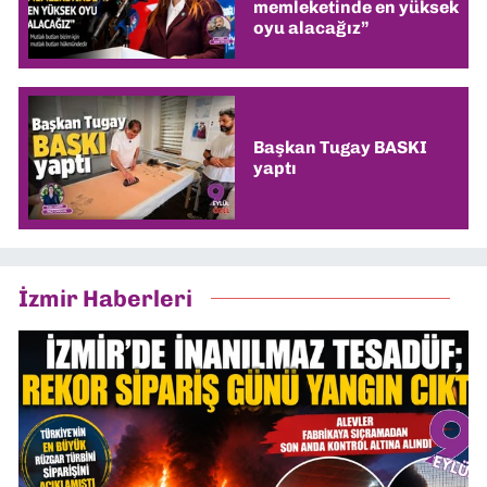
memleketinde en yüksek
oyu alacağız”
Başkan Tugay BASKI
yaptı
İzmir Haberleri