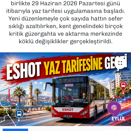
birlikte 29 Haziran 2026 Pazartesi günü
itibarıyla yaz tarifesi uygulamasına başladı.
SAĞLIK
Yeni düzenlemeyle çok sayıda hattın sefer
sıklığı azaltılırken, kent genelindeki birçok
SPOR
kritik güzergahta ve aktarma merkezinde
TEKNOLOJİ
köklü değişiklikler gerçekleştirildi.
YAŞAM
YEREL YÖNETİMLER