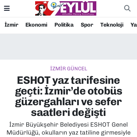
Resmi İlanlar
Konak Nöbetçi Eczaneler
İzmir
Ekonomi
Politika
Spor
Teknoloji
Y
BİLİM
Konak Hava Durumu
DÜNYA
Konak Trafik Yoğunluk Haritası
İZMİR GÜNCEL
EĞİTİM
Süper Lig Puan Durumu ve Fikstür
ESHOT yaz tarifesine
EKONOMİ
Tüm Manşetler
geçti: İzmir’de otobüs
güzergahları ve sefer
KÜLTÜR SANAT
Son Dakika Haberleri
saatleri değişti
MAGAZİN
Haber Arşivi
İzmir Büyükşehir Belediyesi ESHOT Genel
Müdürlüğü, okulların yaz tatiline girmesiyle
POLİTİKA