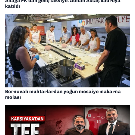
Aliağa FK’dan genç takviye: Adnan Aktaş kadroya
katıldı
Bornovalı muhtarlardan yoğun mesaiye makarna
molası