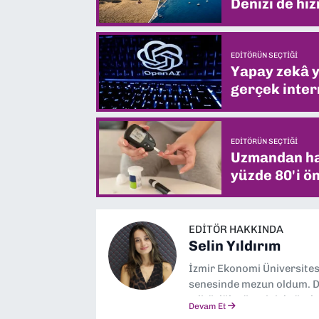
Denizi de hiz
EDITÖRÜN SEÇTIĞI
Yapay zekâ yi
gerçek intern
EDITÖRÜN SEÇTIĞI
Uzmandan hay
yüzde 80'i ön
EDITÖR HAKKINDA
Selin Yıldırım
İzmir Ekonomi Üniversite
senesinde mezun oldum. Do
editörlük görevini de üstl
Devam Et