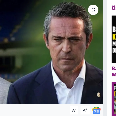
Ö
B
M
-
+
A
A