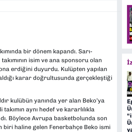
kımında bir dönem kapandı. Sarı-
l takımının isim ve ana sponsoru olan
İ
 sona erdiğini duyurdu. Kulüpten yapılan
aldığı karar doğrultusunda gerçekleştiği
ldır kulübün yanında yer alan Beko’ya
E
Ü
li takımın aynı hedef ve kararlılıkla
“
dı. Böylece Avrupa basketbolunda son
Ü
n biri haline gelen Fenerbahçe Beko ismi
y