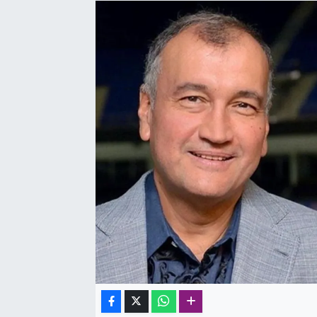
SAĞLIK
SPOR
TEKNOLOJİ
YAŞAM
YEREL YÖNETİMLER