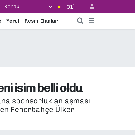
°
Konak
31
e
Yerel
Resmi İlanlar
i isim belli oldu
 ana sponsorluk anlaşması
iden Fenerbahçe Ülker