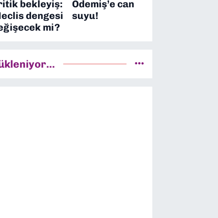
ritik bekleyiş:
Ödemiş’e can
eclis dengesi
suyu!
eğişecek mi?
ükleniyor...