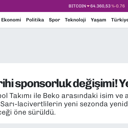
DOLAR
47,7069
%0.17
EURO
55,0265
%0.01
Ekonomi
Politika
Spor
Teknoloji
Yaşam
Türkiy
STERLİN
64,1897
%0.02
GRAM ALTIN
6574.81
%1.44
BİST100
13.887
%64
BITCOIN
64.360,53
%-0.76
hi sponsorluk değişimi! Yen
l Takımı ile Beko arasındaki isim ve
. Sarı-lacivertlilerin yeni sezonda yen
ceği öne sürüldü.