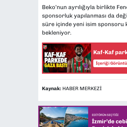
Beko’nun ayrılığıyla birlikte F
sponsorluk yapılanması da değiş
süre içinde yeni isim sponsor
bekleniyor.
Kaf-Kaf par
İçeriği Görünt
Kaynak:
HABER MERKEZİ
EDITÖRÜN SEÇTIĞI
İzmir’de ceb