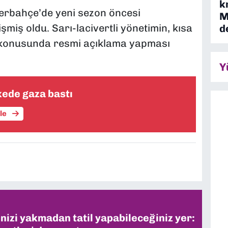
k
enerbahçe’de yeni sezon öncesi
M
miş oldu. Sarı-lacivertli yönetimin, kısa
d
u konusunda resmi açıklama yapması
Y
kede gaza bastı
üle
inizi yakmadan tatil yapabileceğiniz yer: