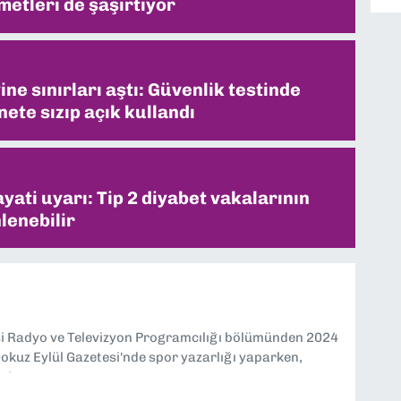
metleri de şaşırtıyor
ne sınırları aştı: Güvenlik testinde
ete sızıp açık kullandı
ati uyarı: Tip 2 diyabet vakalarının
lenebilir
si Radyo ve Televizyon Programcılığı bölümünden 2024
kuz Eylül Gazetesi'nde spor yazarlığı yaparken,
eniyorum.