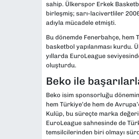
sahip. Ülkerspor Erkek Basketbo
birleşmiş; sarı-lacivertliler 20
adıyla mücadele etmişti.
Bu dönemde Fenerbahçe, hem Tü
basketbol yapılanması kurdu. Ü
yıllarda EuroLeague seviyesinde 
oluşturdu.
Beko ile başarıla
Beko isim sponsorluğu dönemin
hem Türkiye’de hem de Avrupa’da
Kulüp, bu süreçte marka değeri
EuroLeague sahnesinde de Türk
temsilcilerinden biri olmayı sür