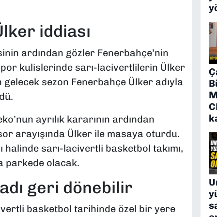
y
lker iddiası
inin ardından gözler Fenerbahçe’nin
or kulislerinde sarı-lacivertlilerin Ülker
Ç
n gelecek sezon Fenerbahçe Ülker adıyla
B
M
dü.
C
k
eko’nun ayrılık kararının ardından
or arayışında Ülker ile masaya oturdu.
alinde sarı-lacivertli basketbol takımı,
la parkede olacak.
U
dı geri dönebilir
y
s
vertli basketbol tarihinde özel bir yere
o