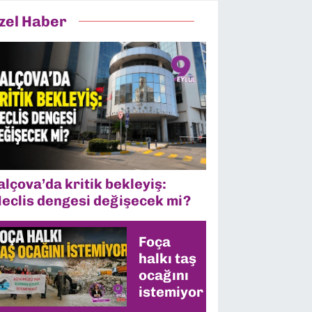
zel Haber
alçova’da kritik bekleyiş:
eclis dengesi değişecek mi?
Foça
halkı taş
ocağını
istemiyor