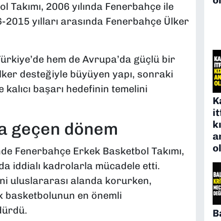
l Takımı, 2006 yılında Fenerbahçe ile
06-2015 yılları arasında Fenerbahçe Ülker
rkiye’de hem de Avrupa’da güçlü bir
lker desteğiyle büyüyen yapı, sonraki
kalıcı başarı hedefinin temelini
K
i
k
rla geçen dönem
a
o
de Fenerbahçe Erkek Basketbol Takımı,
 iddialı kadrolarla mücadele etti.
ni uluslararası alanda korurken,
 basketbolunun en önemli
dürdü.
B