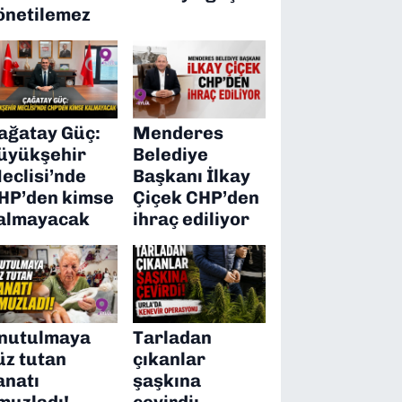
önetilemez
ağatay Güç:
Menderes
üyükşehir
Belediye
eclisi’nde
Başkanı İlkay
HP’den kimse
Çiçek CHP’den
almayacak
ihraç ediliyor
nutulmaya
Tarladan
üz tutan
çıkanlar
anatı
şaşkına
muzladı!
çevirdi: