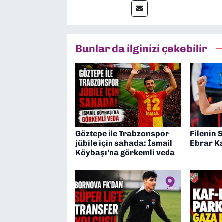
Bunlar da ilginizi çekebilir
Göztepe ile Trabzonspor
Filenin 
jübile için sahada: İsmail
Ebrar K
Köybaşı’na görkemli veda