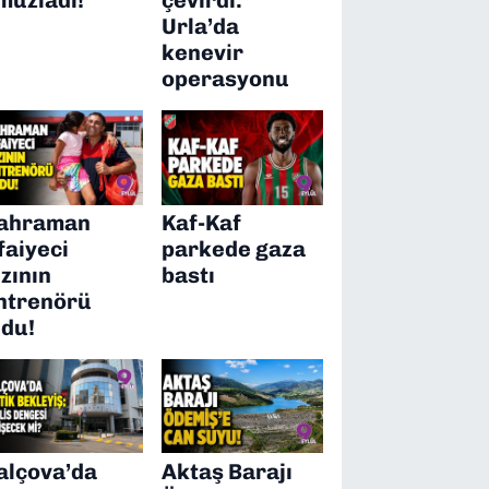
Urla’da
kenevir
operasyonu
ahraman
Kaf-Kaf
tfaiyeci
parkede gaza
ızının
bastı
ntrenörü
ldu!
alçova’da
Aktaş Barajı