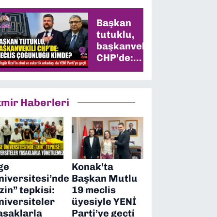
Başkan
tutuklu,
başkanvekili
CHP’de:
Meclis
çoğunluğu
kimde?
zmir Haberleri
ge
Konak’ta
niversitesi’nde
Başkan Mutlu
izin” tepkisi:
19 meclis
niversiteler
üyesiyle YENİ
asaklarla
Parti’ye geçti