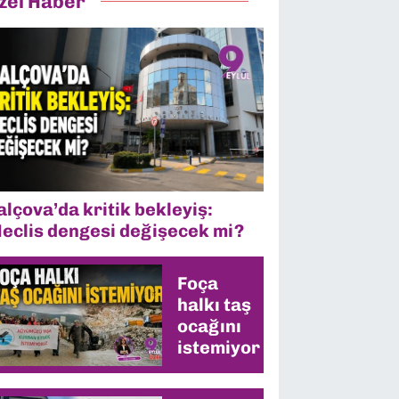
zel Haber
alçova’da kritik bekleyiş:
eclis dengesi değişecek mi?
Foça
halkı taş
ocağını
istemiyor