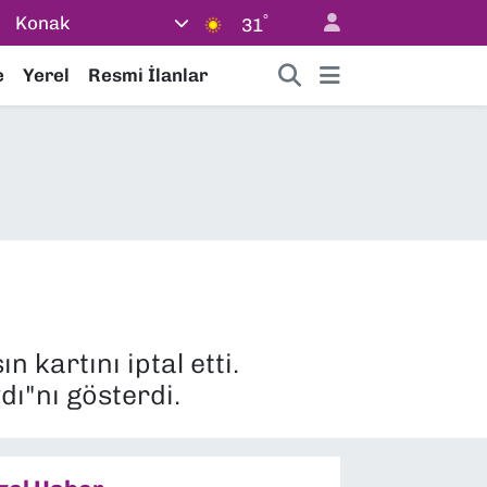
°
Konak
31
e
Yerel
Resmi İlanlar
 kartını iptal etti.
ydı"nı gösterdi.