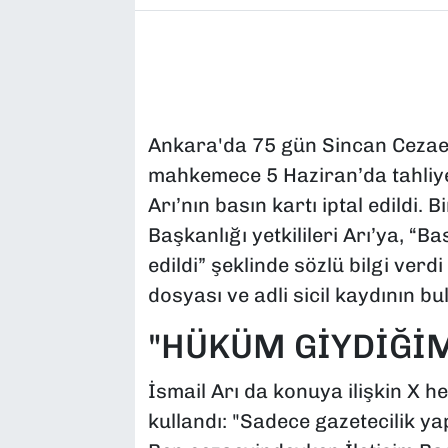
Ankara'da 75 gün Sincan Cezaevi
mahkemece 5 Haziran’da tahliye
Arı’nın basın kartı iptal edildi.
Başkanlığı yetkilileri Arı’ya, “Bas
edildi” şeklinde sözlü bilgi verd
dosyası ve adli sicil kaydının b
"HÜKÜM GİYDİĞİM
İsmail Arı da konuya ilişkin X h
kullandı: "Sadece gazetecilik y