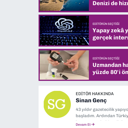
Denizi de hiz
EDITÖRÜN SEÇTIĞI
Yapay zekâ yi
gerçek intern
EDITÖRÜN SEÇTIĞI
Uzmandan hay
yüzde 80'i ön
EDITÖR HAKKINDA
Sinan Genç
43 yıldır gazetecilik yapı
başladım. Ardından Türkiye
boyunca muhabir, editör,
Devam Et