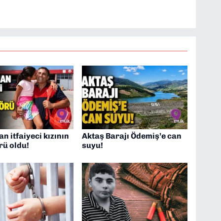
TV’de 7 yıl boyunca programlar hazırlayıp sundum. Şu
'nde editörlük yapıyorum
 itfaiyeci kızının
Aktaş Barajı Ödemiş’e can
rü oldu!
suyu!