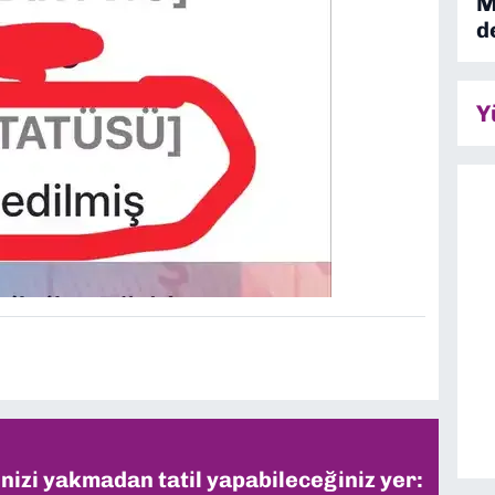
M
d
Y
inizi yakmadan tatil yapabileceğiniz yer: