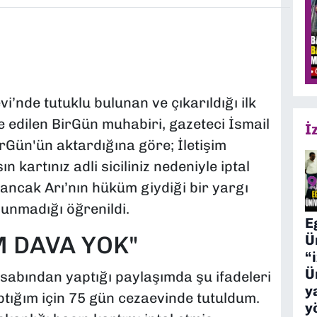
’nde tutuklu bulunan ve çıkarıldığı ilk
 edilen BirGün muhabiri, gazeteci İsmail
İ
 BirGün'ün aktardığına göre; İletişim
ın kartınız adli siciliniz nedeniyle iptal
i ancak Arı’nın hüküm giydiği bir yargı
ulunmadığı öğrenildi.
E
 DAVA YOK"
Ü
“
Ü
esabından yaptığı paylaşımda şu ifadeleri
y
aptığım için 75 gün cezaevinde tutuldum.
y