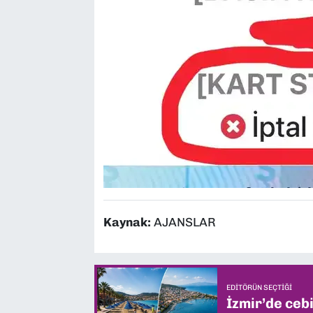
Kaynak:
AJANSLAR
EDITÖRÜN SEÇTIĞI
İzmir’de ceb