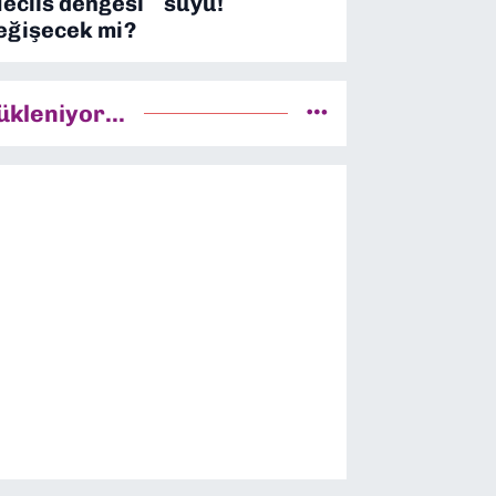
eclis dengesi
suyu!
eğişecek mi?
ükleniyor...