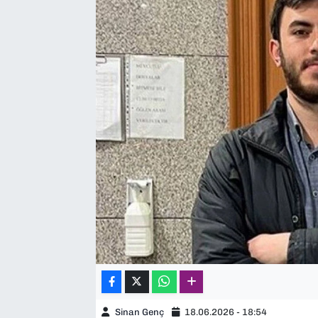
SAĞLIK
SPOR
TEKNOLOJİ
YAŞAM
YEREL YÖNETİMLER
Sinan Genç
18.06.2026 - 18:54