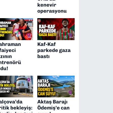
kenevir
operasyonu
ahraman
Kaf-Kaf
tfaiyeci
parkede gaza
ızının
bastı
ntrenörü
ldu!
alçova’da
Aktaş Barajı
ritik bekleyiş:
Ödemiş’e can