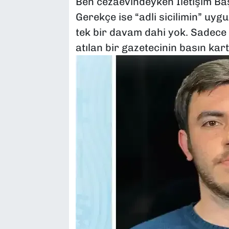
Ben cezaevindeyken İletişim Başk
Gerekçe ise “adli sicilimin” u
tek bir davam dahi yok. Sadece 
atılan bir gazetecinin basın kart