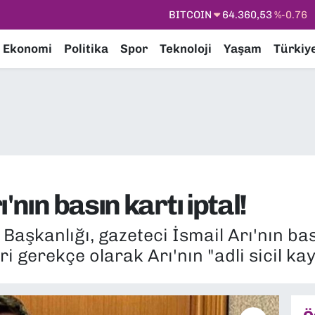
DOLAR
47,7069
%0.17
EURO
55,0265
%0.01
Ekonomi
Politika
Spor
Teknoloji
Yaşam
Türkiy
STERLİN
64,1897
%0.02
GRAM ALTIN
6574.81
%1.44
BİST100
13.887
%64
BITCOIN
64.360,53
%-0.76
'nın basın kartı iptal!
aşkanlığı, gazeteci İsmail Arı'nın basın
eri gerekçe olarak Arı'nın "adli sicil ka