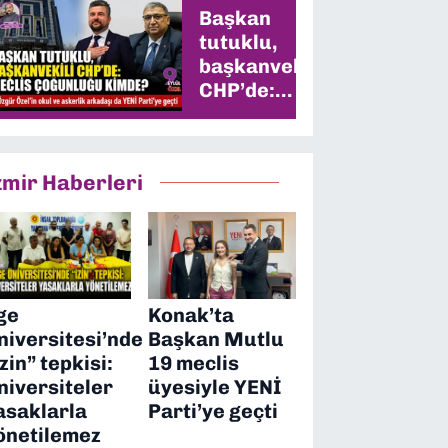
Başkan
tutuklu,
başkanvekili
CHP’de:
Meclis
çoğunluğu
kimde?
zmir Haberleri
ge
Konak’ta
niversitesi’nde
Başkan Mutlu
izin” tepkisi:
19 meclis
niversiteler
üyesiyle YENİ
asaklarla
Parti’ye geçti
önetilemez