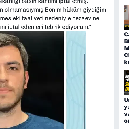
anlığı basın kartımı iptal etmiş.
ygun olmamasıymış Benim hüküm giydiğim
mesleki faaliyeti nedeniyle cezaevine
ını iptal edenleri tebrik ediyorum."
Ç
B
M
C
k
U
y
s
o