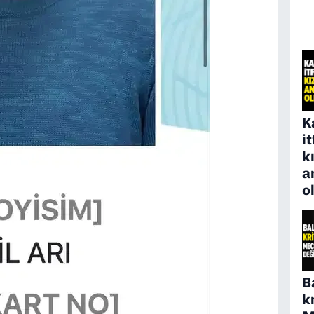
K
i
k
a
o
B
k