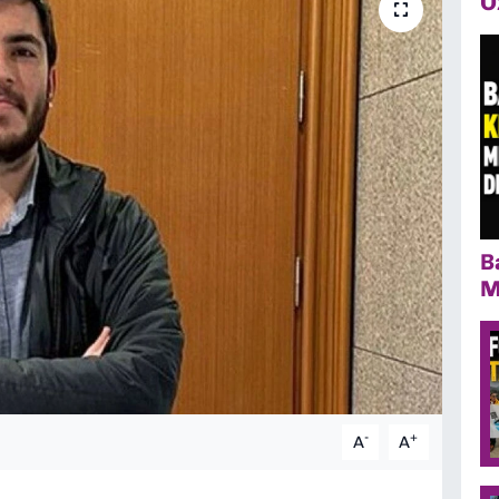
Ö
B
M
-
+
A
A