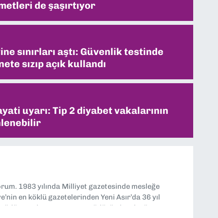
metleri de şaşırtıyor
ne sınırları aştı: Güvenlik testinde
ete sızıp açık kullandı
ati uyarı: Tip 2 diyabet vakalarının
lenebilir
yorum. 1983 yılında Milliyet gazetesinde mesleğe
’nin en köklü gazetelerinden Yeni Asır’da 36 yıl
 müdür yardımcısı ve spor müdürü olarak görev