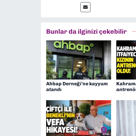
yaptım. Ayrıca Yeni Asır 
anda Dokuz Eylül Gazetesi
Bunlar da ilginizi çekebilir
Ahbap Derneği’ne kayyum
Kahraman
atandı
antrenö