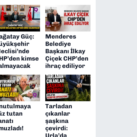
ağatay Güç:
Menderes
üyükşehir
Belediye
eclisi’nde
Başkanı İlkay
HP’den kimse
Çiçek CHP’den
almayacak
ihraç ediliyor
nutulmaya
Tarladan
üz tutan
çıkanlar
anatı
şaşkına
muzladı!
çevirdi:
Urla’da