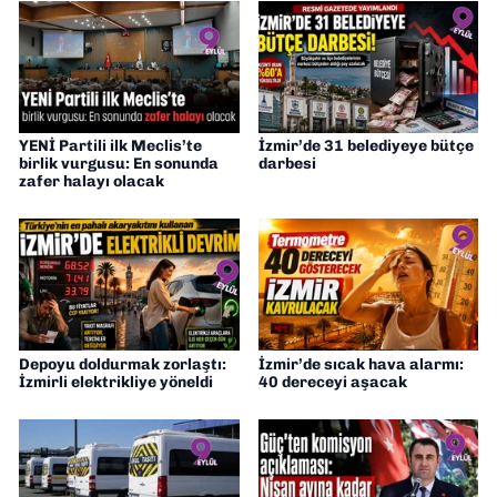
odaklı haberciliğe dair çalışmalar
yapıyorum
YENİ Partili ilk Meclis’te
İzmir’de 31 belediyeye bütçe
birlik vurgusu: En sonunda
darbesi
zafer halayı olacak
Depoyu doldurmak zorlaştı:
İzmir’de sıcak hava alarmı:
İzmirli elektrikliye yöneldi
40 dereceyi aşacak