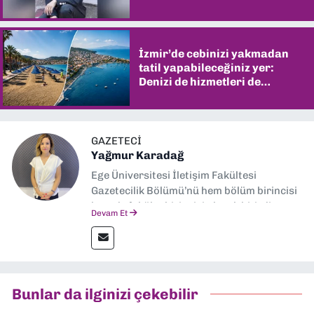
İzmir’de cebinizi yakmadan
tatil yapabileceğiniz yer:
Denizi de hizmetleri de
şaşırtıyor
GAZETECI
Yağmur Karadağ
Ege Üniversitesi İletişim Fakültesi
Gazetecilik Bölümü’nü hem bölüm birincisi
hem de fakülte birincisi olarak bitirdim.
Devam Et
Ardından Ege Üniversitesi'nde “Siyasal
İletişim” üzerine yüksek lisans eğitimimi
tamamladım. Halen aynı anabilim dalında
“İklim Krizi Haberciliği” üzerine doktora
eğitimim sürüyor. 9 Eylül'de “Haber
Bunlar da ilginizi çekebilir
Müdürü” olarak görev almaktayım. Hak