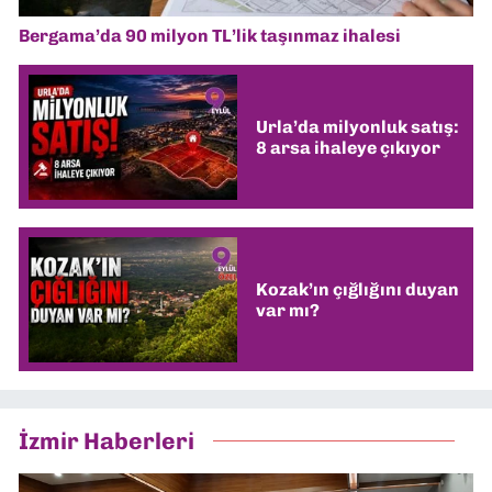
Bergama’da 90 milyon TL’lik taşınmaz ihalesi
Urla’da milyonluk satış:
8 arsa ihaleye çıkıyor
Kozak’ın çığlığını duyan
var mı?
İzmir Haberleri