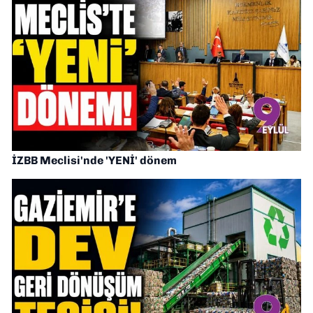
İZBB Meclisi'nde 'YENİ' dönem