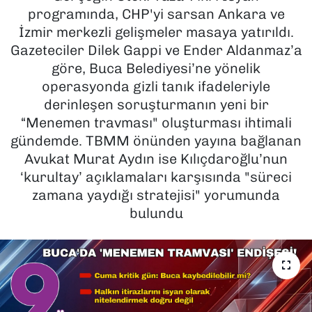
programında, CHP'yi sarsan Ankara ve
SAĞLIK
İzmir merkezli gelişmeler masaya yatırıldı.
Gazeteciler Dilek Gappi ve Ender Aldanmaz’a
SPOR
göre, Buca Belediyesi’ne yönelik
operasyonda gizli tanık ifadeleriyle
TEKNOLOJİ
derinleşen soruşturmanın yeni bir
“Menemen travması" oluşturması ihtimali
YAŞAM
gündemde. TBMM önünden yayına bağlanan
Avukat Murat Aydın ise Kılıçdaroğlu’nun
YEREL YÖNETİMLER
‘kurultay’ açıklamaları karşısında "süreci
zamana yaydığı stratejisi" yorumunda
bulundu