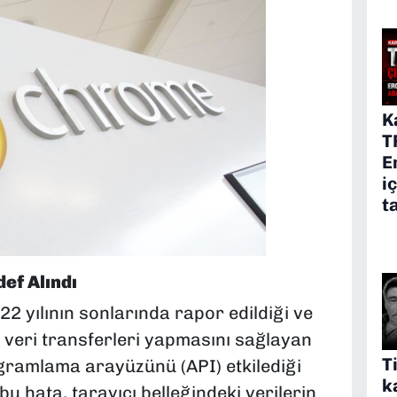
K
T
E
i
t
ef Alındı
22 yılının sonlarında rapor edildiği ve
 veri transferleri yapmasını sağlayan
T
ramlama arayüzünü (API) etkilediği
k
 bu hata, tarayıcı belleğindeki verilerin