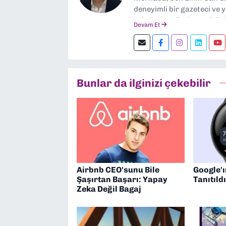
deneyimli bir gazeteci ve 
sektör trendleri en çok i
Devam Et
görev yapıyorum. Güncel ol
ediyorum. İzmir’den tekno
kalın! 🚀
Bunlar da ilginizi çekebilir
Airbnb CEO'sunu Bile
Google'ı
Şaşırtan Başarı: Yapay
Tanıtıld
Zeka Değil Bagaj