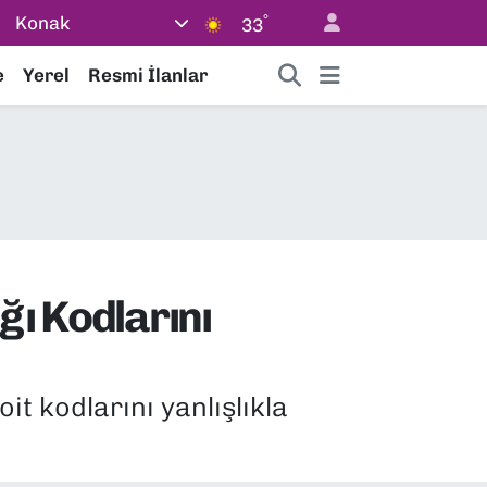
°
Konak
33
e
Yerel
Resmi İlanlar
ğı Kodlarını
t kodlarını yanlışlıkla