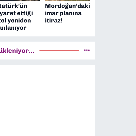
tatürk’ün
Mordoğan’daki
iyaret ettiği
imar planına
tel yeniden
itiraz!
anlanıyor
ükleniyor...