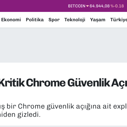
DOLAR
47,7436
%0.18
EURO
55,2510
%0.32
Ekonomi
Politika
Spor
Teknoloji
Yaşam
Türkiy
STERLİN
64,4811
%0.38
GRAM ALTIN
6660.55
%0.03
BİST100
13.779
%-14
 Kritik Chrome Güvenlik Açı
 bir Chrome güvenlik açığına ait exploi
iden gizledi.