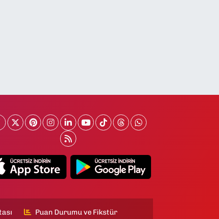
tası
Puan Durumu ve Fikstür