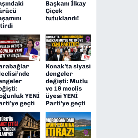
aşındaki
Başkanı İlkay
ürücü
Çiçek
aşamını
tutuklandı!
itirdi
arabağlar
Konak’ta siyasi
eclisi’nde
dengeler
engeler
değişti: Mutlu
eğişti:
ve 19 meclis
oğunluk YENİ
üyesi YENİ
arti’ye geçti
Parti’ye geçti