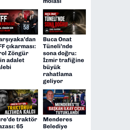
molası
arşıyaka’dan
Buca Onat
FF çıkarması:
Tüneli’nde
rol Zöngür
sona doğru:
çin adalet
İzmir trafiğine
alebi
büyük
rahatlama
geliyor
ire’de traktör
Menderes
azası: 65
Belediye