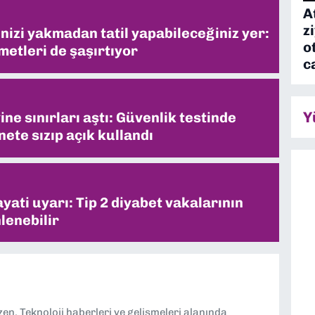
A
z
inizi yakmadan tatil yapabileceğiniz yer:
o
metleri de şaşırtıyor
c
Y
ne sınırları aştı: Güvenlik testinde
ete sızıp açık kullandı
ati uyarı: Tip 2 diyabet vakalarının
lenebilir
n. Teknoloji haberleri ve gelişmeleri alanında