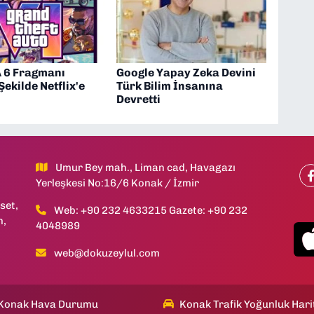
A 6 Fragmanı
Google Yapay Zeka Devini
Şekilde Netflix'e
Türk Bilim İnsanına
Devretti
Umur Bey mah., Liman cad, Havagazı
Yerleşkesi No:16/6 Konak / İzmir
set,
Web: +90 232 4633215 Gazete: +90 232
h,
4048989
web@dokuzeylul.com
Konak Hava Durumu
Konak Trafik Yoğunluk Hari