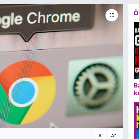
Ö
B
k
-
+
A
A