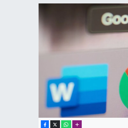
SAĞLIK
SPOR
TEKNOLOJİ
YAŞAM
YEREL YÖNETİMLER