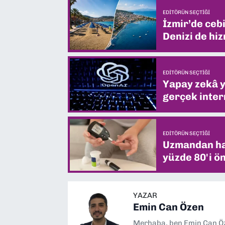
EDITÖRÜN SEÇTIĞI
İzmir’de ceb
Denizi de hiz
EDITÖRÜN SEÇTIĞI
Yapay zekâ yi
gerçek intern
EDITÖRÜN SEÇTIĞI
Uzmandan hay
yüzde 80'i ön
YAZAR
Emin Can Özen
Merhaba, ben Emin Can Öze