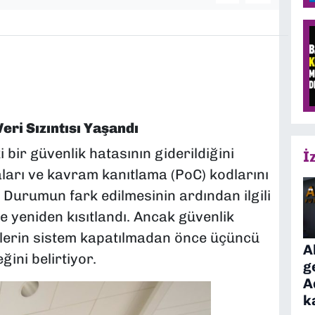
ri Sızıntısı Yaşandı
bir güvenlik hatasının giderildiğini
İ
aları ve kavram kanıtlama (PoC) kodlarını
 Durumun fark edilmesinin ardından ilgili
lde yeniden kısıtlandı. Ancak güvenlik
rilerin sistem kapatılmadan önce üçüncü
A
ini belirtiyor.
g
A
k