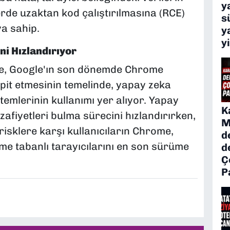
y
rde uzaktan kod çalıştırılmasına (RCE)
s
ya sahip.
y
y
ni Hızlandırıyor
öre, Google'ın son dönemde Chrome
pit etmesinin temelinde, yapay zeka
temlerinin kullanımı yer alıyor. Yapay
K
zafiyetleri bulma sürecini hızlandırırken,
M
 risklere karşı kullanıcıların Chrome,
d
e tabanlı tarayıcılarını en son sürüme
d
Ç
P