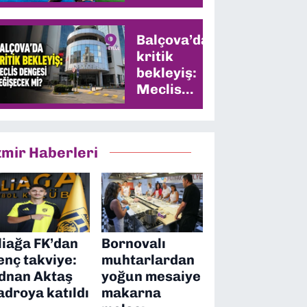
Balçova’da
kritik
bekleyiş:
Meclis
dengesi
değişecek
mi?
zmir Haberleri
liağa FK’dan
Bornovalı
enç takviye:
muhtarlardan
dnan Aktaş
yoğun mesaiye
adroya katıldı
makarna