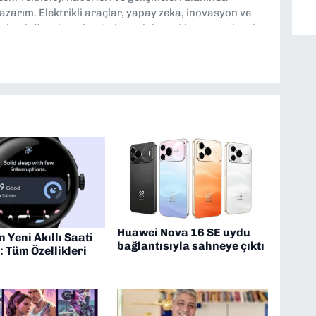
yazarım. Elektrikli araçlar, yapay zeka, inovasyon ve
lgi duyduğum konular. Dokuzeylul.com’da yazar olarak
ayları tarafsız ve araştırmacı bir bakışla analiz
loji dünyasına dair yorumlarımı paylaşıyorum. Takipte
Huawei Nova 16 SE uydu
n Yeni Akıllı Saati
bağlantısıyla sahneye çıktı
ı: Tüm Özellikleri