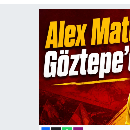
SAĞLIK
SPOR
TEKNOLOJİ
YAŞAM
YEREL YÖNETİMLER