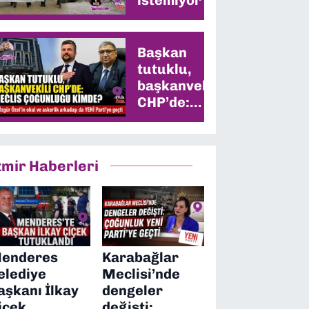
Başkan
tutuklu,
başkanvekili
CHP’de:
Meclis
çoğunluğu
kimde?
zmir Haberleri
enderes
Karabağlar
elediye
Meclisi’nde
aşkanı İlkay
dengeler
içek
değişti: