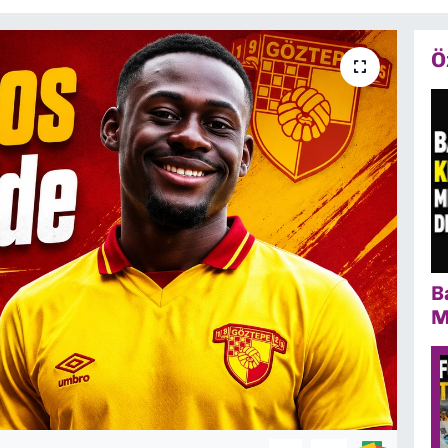
Ö
B
M