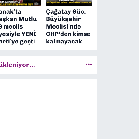
onak’ta
Çağatay Güç:
aşkan Mutlu
Büyükşehir
9 meclis
Meclisi’nde
yesiyle YENİ
CHP’den kimse
arti’ye geçti
kalmayacak
ükleniyor...