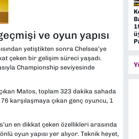
K
B
1
geçmişi ve oyun yapısı
ü
P
ısından yetiştikten sonra Chelsea’ye
kat çeken bir gelişim süreci yaşadı.
Y
asıyla Championship seviyesinde
 çıkan Matos, toplam 323 dakika sahada
r 76 karşılaşmaya çıkan genç oyuncu, 1
un en dikkat çeken özellikleri arasında
yönlü oyun yapısı yer alıyor. Teknik heyet,