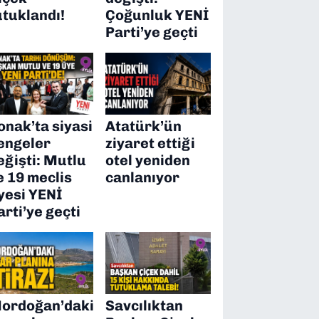
utuklandı!
Çoğunluk YENİ
Parti’ye geçti
onak’ta siyasi
Atatürk’ün
engeler
ziyaret ettiği
eğişti: Mutlu
otel yeniden
e 19 meclis
canlanıyor
yesi YENİ
arti’ye geçti
ordoğan’daki
Savcılıktan