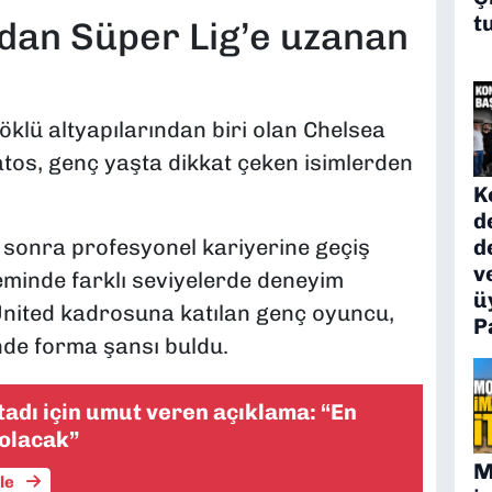
t
ndan Süper Lig’e uzanan
köklü altyapılarından biri olan Chelsea
os, genç yaşta dikkat çeken isimlerden
K
d
n sonra profesyonel kariyerine geçiş
d
v
teminde farklı seviyelerde deneyim
ü
United kadrosuna katılan genç oyuncu,
P
de forma şansı buldu.
adı için umut veren açıklama: “En
 olacak”
M
üle