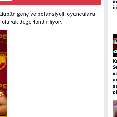
i
it
ulübün genç ve potansiyelli oyunculara
 olarak değerlendiriliyor.
K
S
v
a
s
o