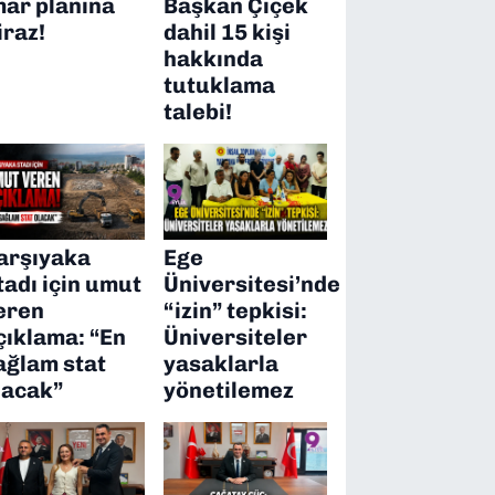
mar planına
Başkan Çiçek
iraz!
dahil 15 kişi
hakkında
tutuklama
talebi!
arşıyaka
Ege
tadı için umut
Üniversitesi’nde
eren
“izin” tepkisi:
çıklama: “En
Üniversiteler
ağlam stat
yasaklarla
lacak”
yönetilemez