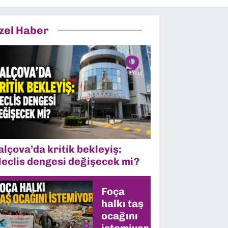
zel Haber
alçova’da kritik bekleyiş:
eclis dengesi değişecek mi?
Foça
halkı taş
ocağını
istemiyor