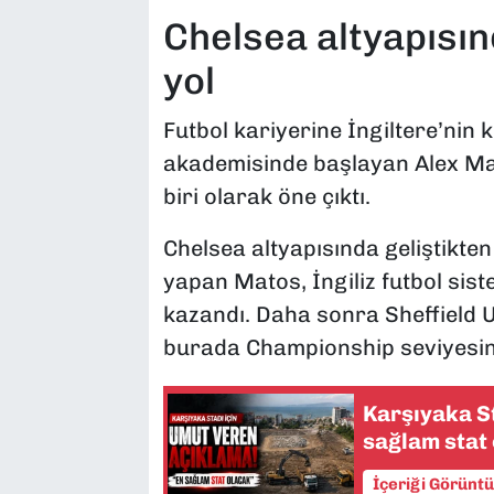
Chelsea altyapısı
yol
Futbol kariyerine İngiltere’nin 
akademisinde başlayan Alex Mat
biri olarak öne çıktı.
Chelsea altyapısında geliştikte
yapan Matos, İngiliz futbol sis
kazandı. Daha sonra Sheffield 
burada Championship seviyesin
Karşıyaka St
sağlam stat
İçeriği Görünt