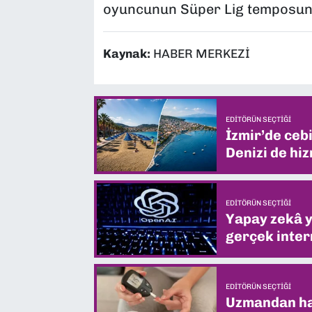
oyuncunun Süper Lig temposun
Kaynak:
HABER MERKEZİ
EDITÖRÜN SEÇTIĞI
İzmir’de ceb
Denizi de hiz
EDITÖRÜN SEÇTIĞI
Yapay zekâ yi
gerçek intern
EDITÖRÜN SEÇTIĞI
Uzmandan hay