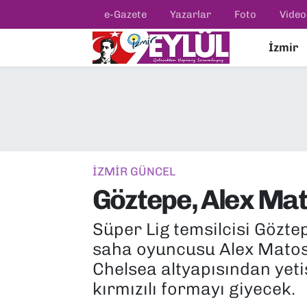
e-Gazete
Yazarlar
Foto
Video
İzmir
Resmi İlanlar
Konak Nöbetçi Eczaneler
BİLİM
Konak Hava Durumu
DÜNYA
Konak Trafik Yoğunluk Haritası
EĞİTİM
Süper Lig Puan Durumu ve Fikstür
İZMİR GÜNCEL
Göztepe, Alex Mat
EKONOMİ
Tüm Manşetler
Süper Lig temsilcisi Göztep
KÜLTÜR SANAT
Son Dakika Haberleri
saha oyuncusu Alex Matos’
MAGAZİN
Haber Arşivi
Chelsea altyapısından yet
kırmızılı formayı giyecek.
POLİTİKA