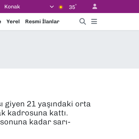
°
Konak
35
e
Yerel
Resmi İlanlar
sı giyen 21 yaşındaki orta
ak kadrosuna kattı.
 sonuna kadar sarı-