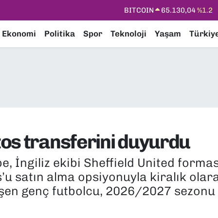
DOLAR
47,7106
%0.17
EURO
55,1652
%0.27
Ekonomi
Politika
Spor
Teknoloji
Yaşam
Türkiy
STERLİN
64,4046
%0.35
GRAM ALTIN
6618.49
%2.12
BİST100
13.773
%-19
BITCOIN
65.130,04
%1.2
os transferini duyurdu
e, İngiliz ekibi Sheffield United forma
u satın alma opsiyonuyla kiralık olar
işen genç futbolcu, 2026/2027 sezonu