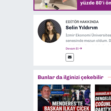
yüzde 80'i ön
EDITÖR HAKKINDA
Selin Yıldırım
İzmir Ekonomi Üniversite
senesinde mezun oldum. Do
editörlük görevini de üstl
Devam Et
Bunlar da ilginizi çekebilir