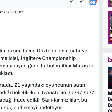
-
+
A
A
7.2026 - 16:07
klarını sürdüren Göztepe, orta sahaya
temsilcisi, İngiltere Championship
İ
orması giyen genç futbolcu Alex Matos ile
kladı.
amada, 21 yaşındaki oyuncunun satın
ndığı belirtilirken, transferin 2026/2027
M
B
ağı ifade edildi. Sarı-kırmızılılar, bu
B
 güçlendirmeyi hedefliyor.
Ç