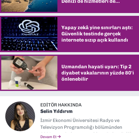
Denizi de hizmetleri de
şaşırtıyor
Yapay zekâ yine sınırları aştı:
Güvenlik testinde gerçek
internete sızıp açık kullandı
Uzmandan hayati uyarı: Tip 2
diyabet vakalarının yüzde 80'i
önlenebilir
EDITÖR HAKKINDA
Selin Yıldırım
İzmir Ekonomi Üniversitesi Radyo ve
Televizyon Programcılığı bölümünden
2024 senesinde mezun oldum. Dokuz Eylül
Devam Et