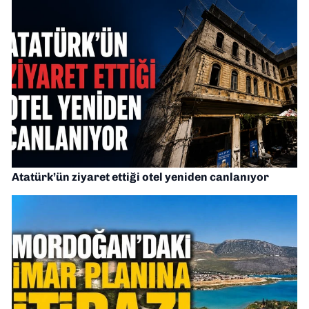
Atatürk’ün ziyaret ettiği otel yeniden canlanıyor