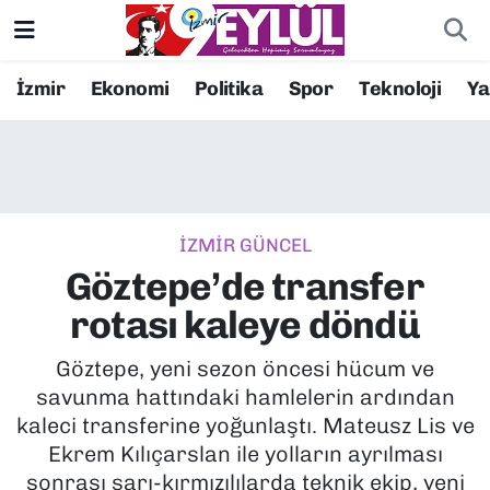
Resmi İlanlar
Konak Nöbetçi Eczaneler
İzmir
Ekonomi
Politika
Spor
Teknoloji
Y
BİLİM
Konak Hava Durumu
DÜNYA
Konak Trafik Yoğunluk Haritası
İZMİR GÜNCEL
EĞİTİM
Süper Lig Puan Durumu ve Fikstür
Göztepe’de transfer
EKONOMİ
Tüm Manşetler
rotası kaleye döndü
KÜLTÜR SANAT
Son Dakika Haberleri
Göztepe, yeni sezon öncesi hücum ve
savunma hattındaki hamlelerin ardından
MAGAZİN
Haber Arşivi
kaleci transferine yoğunlaştı. Mateusz Lis ve
Ekrem Kılıçarslan ile yolların ayrılması
POLİTİKA
sonrası sarı-kırmızılılarda teknik ekip, yeni