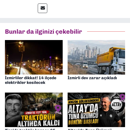
Gazetesi'nde spor yazarlığı yaparken,
editörlük görevini de üstleniyorum.
Bunlar da ilginizi çekebilir
İzmirliler dikkat! 14 ilçede
İzmirli dev zarar açıkladı
elektrikler kesilecek