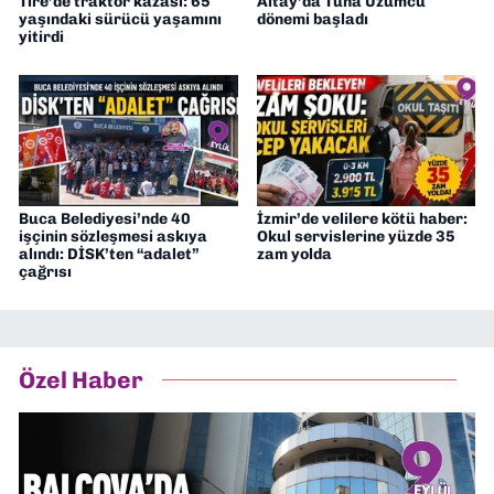
Tire’de traktör kazası: 65
Altay’da Tuna Üzümcü
yaşındaki sürücü yaşamını
dönemi başladı
yitirdi
Buca Belediyesi’nde 40
İzmir’de velilere kötü haber:
işçinin sözleşmesi askıya
Okul servislerine yüzde 35
alındı: DİSK’ten “adalet”
zam yolda
çağrısı
Özel Haber