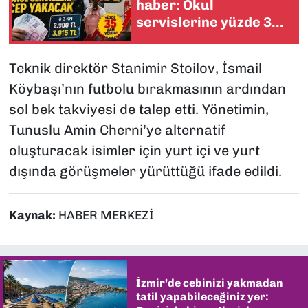
haber: Okul
servislerine yüzde 35
zam yolda
Teknik direktör Stanimir Stoilov, İsmail
Köybaşı’nın futbolu bırakmasının ardından
sol bek takviyesi de talep etti. Yönetimin,
Tunuslu Amin Cherni’ye alternatif
oluşturacak isimler için yurt içi ve yurt
dışında görüşmeler yürüttüğü ifade edildi.
Kaynak:
HABER MERKEZİ
İzmir’de cebinizi yakmadan
tatil yapabileceğiniz yer: