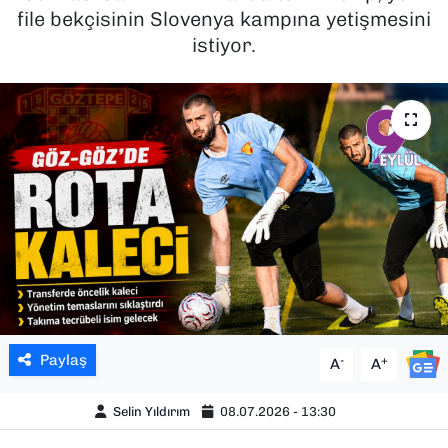
file bekçisinin Slovenya kampına yetişmesini
SAĞLIK
istiyor.
SPOR
TEKNOLOJİ
YAŞAM
YEREL YÖNETİMLER
Paylaş
-
+
A
A
Selin Yıldırım
08.07.2026 - 13:30