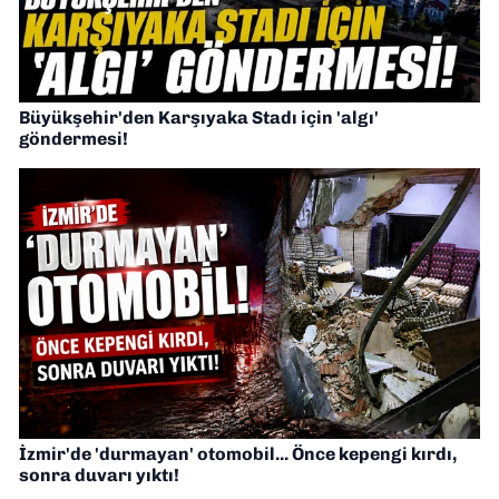
Büyükşehir'den Karşıyaka Stadı için 'algı'
göndermesi!
İzmir'de 'durmayan' otomobil... Önce kepengi kırdı,
sonra duvarı yıktı!