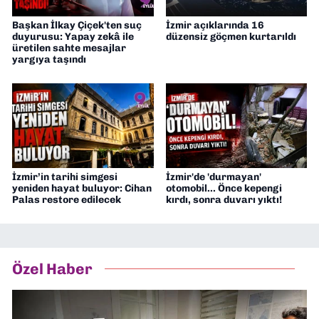
Başkan İlkay Çiçek'ten suç
İzmir açıklarında 16
duyurusu: Yapay zekâ ile
düzensiz göçmen kurtarıldı
üretilen sahte mesajlar
yargıya taşındı
İzmir’in tarihi simgesi
İzmir'de 'durmayan'
yeniden hayat buluyor: Cihan
otomobil... Önce kepengi
Palas restore edilecek
kırdı, sonra duvarı yıktı!
Özel Haber