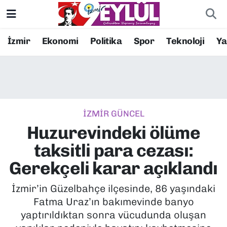
Resmi İlanlar
Konak Nöbetçi Eczaneler
İzmir
Ekonomi
Politika
Spor
Teknoloji
Y
BİLİM
Konak Hava Durumu
DÜNYA
Konak Trafik Yoğunluk Haritası
İZMİR GÜNCEL
EĞİTİM
Süper Lig Puan Durumu ve Fikstür
Huzurevindeki ölüme
EKONOMİ
Tüm Manşetler
taksitli para cezası:
Gerekçeli karar açıklandı
KÜLTÜR SANAT
Son Dakika Haberleri
İzmir’in Güzelbahçe ilçesinde, 86 yaşındaki
MAGAZİN
Haber Arşivi
Fatma Uraz’ın bakımevinde banyo
yaptırıldıktan sonra vücudunda oluşan
POLİTİKA