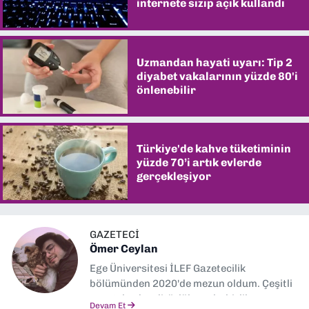
internete sızıp açık kullandı
Uzmandan hayati uyarı: Tip 2
diyabet vakalarının yüzde 80'i
önlenebilir
Türkiye'de kahve tüketiminin
yüzde 70’i artık evlerde
gerçekleşiyor
GAZETECİ
Ömer Ceylan
Ege Üniversitesi İLEF Gazetecilik
bölümünden 2020'de mezun oldum. Çeşitli
gazetelerde editörlük, muhabirlik yaptım.
Devam Et