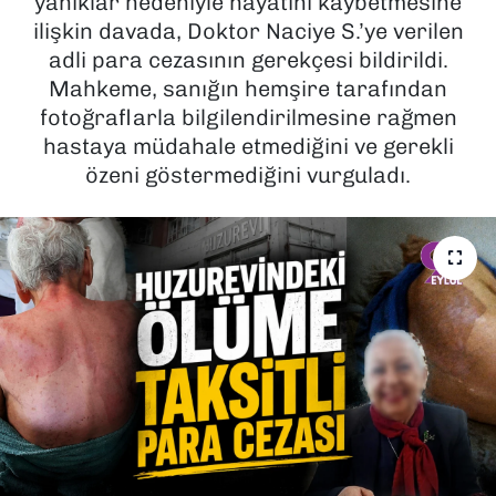
yanıklar nedeniyle hayatını kaybetmesine
ilişkin davada, Doktor Naciye S.’ye verilen
SAĞLIK
adli para cezasının gerekçesi bildirildi.
Mahkeme, sanığın hemşire tarafından
SPOR
fotoğraflarla bilgilendirilmesine rağmen
hastaya müdahale etmediğini ve gerekli
TEKNOLOJİ
özeni göstermediğini vurguladı.
YAŞAM
YEREL YÖNETİMLER