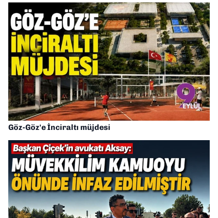
Göz-Göz'e İnciraltı müjdesi