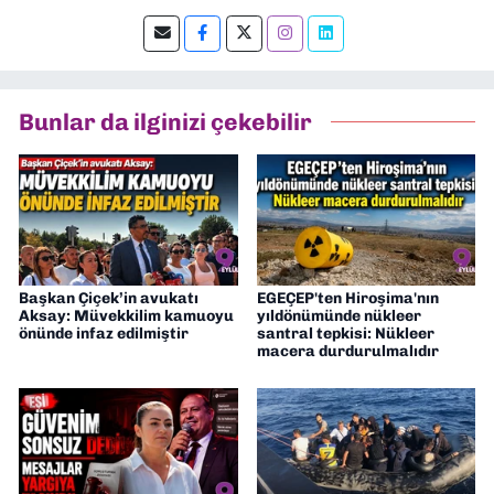
Şu an kültür-sanat muhabirliği ve
editörlük yapıyorum.
Bunlar da ilginizi çekebilir
Başkan Çiçek’in avukatı
EGEÇEP'ten Hiroşima'nın
Aksay: Müvekkilim kamuoyu
yıldönümünde nükleer
önünde infaz edilmiştir
santral tepkisi: Nükleer
macera durdurulmalıdır