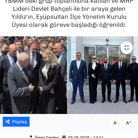
TBMM'deki grup toplantısına katılan ve MHP
Lideri Devlet Bahçeli ile bir araya gelen
SAĞLIK
Yıldız'ın, Eyüpsultan İlçe Yönetim Kurulu
Üyesi olarak göreve başladığı öğrenildi.
SPOR
TEKNOLOJİ
YAŞAM
YEREL YÖNETİMLER
Paylaş
-
+
A
A
Ömer Ceylan
05.06.2026 - 13:41