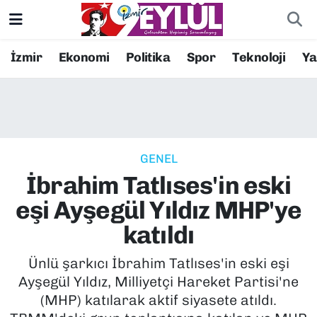
Resmi İlanlar
Konak Nöbetçi Eczaneler
İzmir
Ekonomi
Politika
Spor
Teknoloji
Y
BİLİM
Konak Hava Durumu
DÜNYA
Konak Trafik Yoğunluk Haritası
GENEL
EĞİTİM
Süper Lig Puan Durumu ve Fikstür
İbrahim Tatlıses'in eski
EKONOMİ
Tüm Manşetler
eşi Ayşegül Yıldız MHP'ye
katıldı
KÜLTÜR SANAT
Son Dakika Haberleri
Ünlü şarkıcı İbrahim Tatlıses'in eski eşi
MAGAZİN
Haber Arşivi
Ayşegül Yıldız, Milliyetçi Hareket Partisi'ne
(MHP) katılarak aktif siyasete atıldı.
POLİTİKA