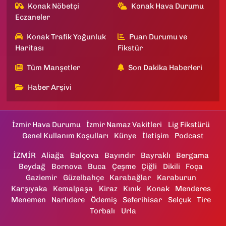
Konak Nöbetçi
Konak Hava Durumu
Eczaneler
Konak Trafik Yoğunluk
Puan Durumu ve
Haritası
Fikstür
Tüm Manşetler
Son Dakika Haberleri
Haber Arşivi
İzmir Hava Durumu
İzmir Namaz Vakitleri
Lig Fikstürü
Genel Kullanım Koşulları
Künye
İletişim
Podcast
İZMİR
Aliağa
Balçova
Bayındır
Bayraklı
Bergama
Beydağ
Bornova
Buca
Çeşme
Çiğli
Dikili
Foça
Gaziemir
Güzelbahçe
Karabağlar
Karaburun
Karşıyaka
Kemalpaşa
Kiraz
Kınık
Konak
Menderes
Menemen
Narlıdere
Ödemiş
Seferihisar
Selçuk
Tire
Torbalı
Urla