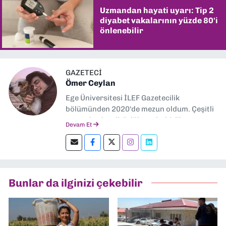
Uzmandan hayati uyarı: Tip 2
diyabet vakalarının yüzde 80'i
önlenebilir
GAZETECİ
Ömer Ceylan
Ege Üniversitesi İLEF Gazetecilik
bölümünden 2020'de mezun oldum. Çeşitli
gazetelerde editörlük, muhabirlik yaptım.
Devam Et
Şu an kültür-sanat muhabirliği ve
editörlük yapıyorum.
Bunlar da ilginizi çekebilir