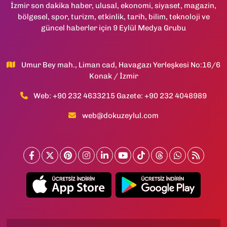
İzmir son dakika haber, ulusal, ekonomi, siyaset, magazin,
bölgesel, spor, turizm, etkinlik, tarih, bilim, teknoloji ve
güncel haberler için 9 Eylül Medya Grubu
Umur Bey mah., Liman cad, Havagazı Yerleşkesi No:16/6
Konak / İzmir
Web: +90 232 4633215 Gazete: +90 232 4048989
web@dokuzeylul.com