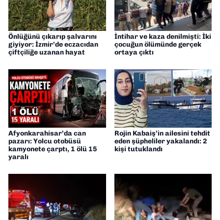
Önlüğünü çıkarıp şalvarını
İntihar ve kaza denilmişti: İki
giyiyor: İzmir’de eczacıdan
çocuğun ölümünde gerçek
çiftçiliğe uzanan hayat
ortaya çıktı
Afyonkarahisar’da can
Rojin Kabaiş’in ailesini tehdit
pazarı: Yolcu otobüsü
eden şüpheliler yakalandı: 2
kamyonete çarptı, 1 ölü 15
kişi tutuklandı
yaralı