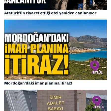
Atatürk’ün ziyaret ettiği otel yeniden canlanıyor
Mordoğan’daki imar planına itiraz!