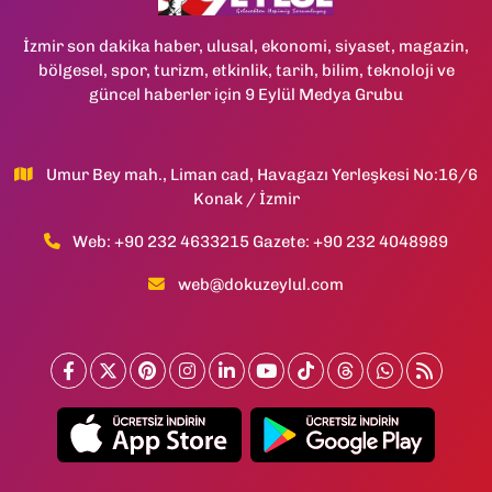
İzmir son dakika haber, ulusal, ekonomi, siyaset, magazin,
bölgesel, spor, turizm, etkinlik, tarih, bilim, teknoloji ve
güncel haberler için 9 Eylül Medya Grubu
Umur Bey mah., Liman cad, Havagazı Yerleşkesi No:16/6
Konak / İzmir
Web: +90 232 4633215 Gazete: +90 232 4048989
web@dokuzeylul.com