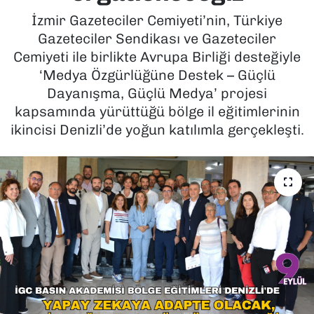
İzmir Gazeteciler Cemiyeti’nin, Türkiye
SAĞLIK
Gazeteciler Sendikası ve Gazeteciler
Cemiyeti ile birlikte Avrupa Birliği desteğiyle
SPOR
‘Medya Özgürlüğüne Destek – Güçlü
Dayanışma, Güçlü Medya’ projesi
TEKNOLOJİ
kapsamında yürüttüğü bölge il eğitimlerinin
ikincisi Denizli’de yoğun katılımla gerçekleşti.
YAŞAM
YEREL YÖNETİMLER