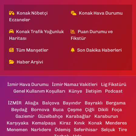
Konak Nöbetçi
Konak Hava Durumu
Eczaneler
Konak Trafik Yoğunluk
Puan Durumu ve
Haritası
Fikstür
Tüm Manşetler
Son Dakika Haberleri
Haber Arşivi
İzmir Hava Durumu
İzmir Namaz Vakitleri
Lig Fikstürü
Genel Kullanım Koşulları
Künye
İletişim
Podcast
İZMİR
Aliağa
Balçova
Bayındır
Bayraklı
Bergama
Beydağ
Bornova
Buca
Çeşme
Çiğli
Dikili
Foça
Gaziemir
Güzelbahçe
Karabağlar
Karaburun
Karşıyaka
Kemalpaşa
Kiraz
Kınık
Konak
Menderes
Menemen
Narlıdere
Ödemiş
Seferihisar
Selçuk
Tire