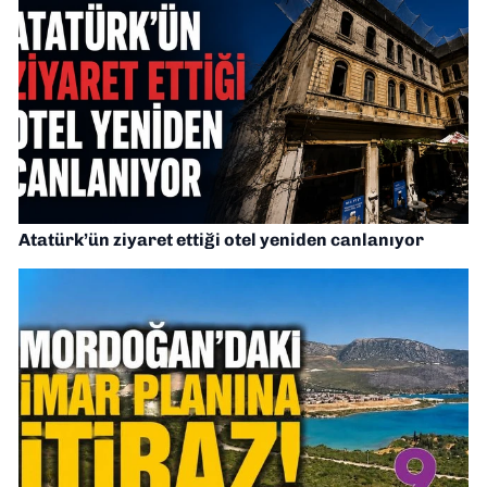
Atatürk’ün ziyaret ettiği otel yeniden canlanıyor