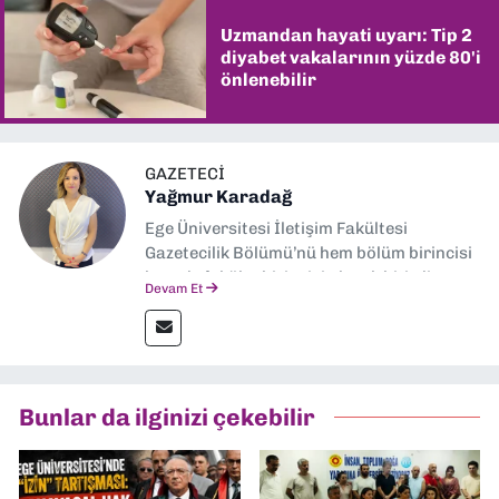
Uzmandan hayati uyarı: Tip 2
diyabet vakalarının yüzde 80'i
önlenebilir
GAZETECI
Yağmur Karadağ
Ege Üniversitesi İletişim Fakültesi
Gazetecilik Bölümü’nü hem bölüm birincisi
hem de fakülte birincisi olarak bitirdim.
Devam Et
Ardından Ege Üniversitesi'nde “Siyasal
İletişim” üzerine yüksek lisans eğitimimi
tamamladım. Halen aynı anabilim dalında
“İklim Krizi Haberciliği” üzerine doktora
eğitimim sürüyor. 9 Eylül'de “Haber
Bunlar da ilginizi çekebilir
Müdürü” olarak görev almaktayım. Hak
odaklı haberciliğe dair çalışmalar
yapıyorum