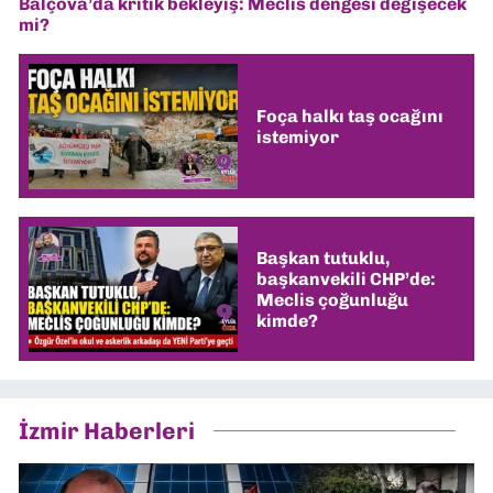
Balçova’da kritik bekleyiş: Meclis dengesi değişecek
mi?
Foça halkı taş ocağını
istemiyor
Başkan tutuklu,
başkanvekili CHP’de:
Meclis çoğunluğu
kimde?
İzmir Haberleri