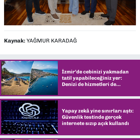
Kaynak:
YAĞMUR KARADAĞ
İzmir’de cebinizi yakmadan
tatil yapabileceğiniz yer:
Denizi de hizmetleri de
şaşırtıyor
Yapay zekâ yine sınırları aştı:
Güvenlik testinde gerçek
internete sızıp açık kullandı