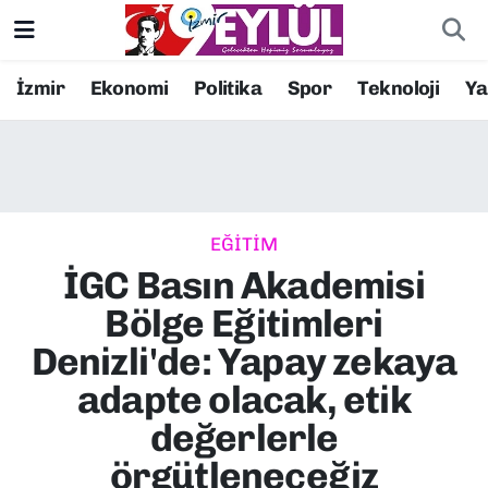
Resmi İlanlar
Konak Nöbetçi Eczaneler
İzmir
Ekonomi
Politika
Spor
Teknoloji
Y
BİLİM
Konak Hava Durumu
DÜNYA
Konak Trafik Yoğunluk Haritası
EĞİTİM
EĞİTİM
Süper Lig Puan Durumu ve Fikstür
İGC Basın Akademisi
EKONOMİ
Tüm Manşetler
Bölge Eğitimleri
Denizli'de: Yapay zekaya
KÜLTÜR SANAT
Son Dakika Haberleri
adapte olacak, etik
MAGAZİN
Haber Arşivi
değerlerle
örgütleneceğiz
POLİTİKA