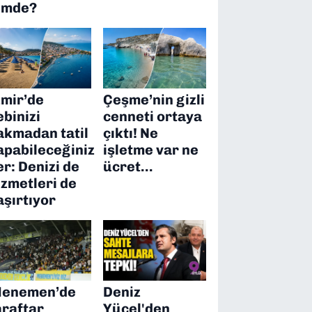
imde?
zmir’de
Çeşme’nin gizli
ebinizi
cenneti ortaya
akmadan tatil
çıktı! Ne
apabileceğiniz
işletme var ne
er: Denizi de
ücret…
izmetleri de
aşırtıyor
enemen’de
Deniz
araftar
Yücel'den