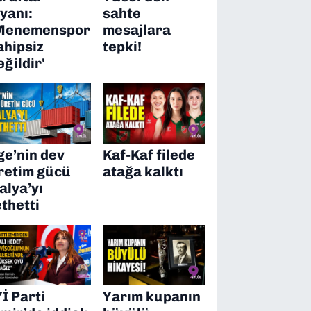
syanı:
sahte
Menemenspor
mesajlara
ahipsiz
tepki!
eğildir'
ge’nin dev
Kaf-Kaf filede
retim gücü
atağa kalktı
talya’yı
ethetti
Yİ Parti
Yarım kupanın