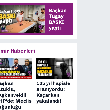
en yüksek oyu
alacağız”
Başkan
Tugay
BASKI
yaptı
zmir Haberleri
aşkan
105 yıl hapisle
utuklu,
aranıyordu:
aşkanvekili
Kaçarken
HP’de: Meclis
yakalandı!
oğunluğu