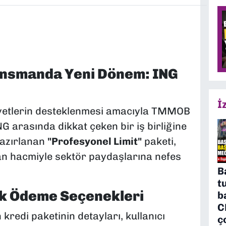
ansmanda Yeni Dönem: ING
İ
liyetlerin desteklenmesi amacıyla TMMOB
G arasında dikkat çeken bir iş birliğine
hazırlanan
"Profesyonel Limit"
paketi,
n hacmiyle sektör paydaşlarına nefes
B
t
ek Ödeme Seçenekleri
b
C
edi paketinin detayları, kullanıcı
ç