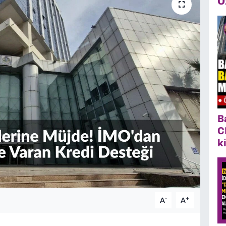
Ö
B
C
k
-
+
A
A