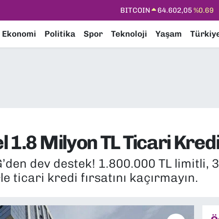
DOLAR
47,5986
%0.06
EURO
55,0700
%0.1
Ekonomi
Politika
Spor
Teknoloji
Yaşam
Türkiy
STERLİN
64,2438
%0.21
GRAM ALTIN
6518.23
%0.39
BİST100
13.703
%0
BITCOIN
64.602,05
%0.69
 1.8 Milyon TL Ticari Kredi
n dev destek! 1.800.000 TL limitli, 3
e ticari kredi fırsatını kaçırmayın.