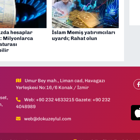
azda hesaplar
İslam Memiş yatırımcıları
: Milyonlarca
uyardı; Rahat olun
faturası
ilir
Umur Bey mah., Liman cad, Havagazı
Yerleşkesi No:16/6 Konak / İzmir
set,
Web: +90 232 4633215 Gazete: +90 232
h,
4048989
web@dokuzeylul.com