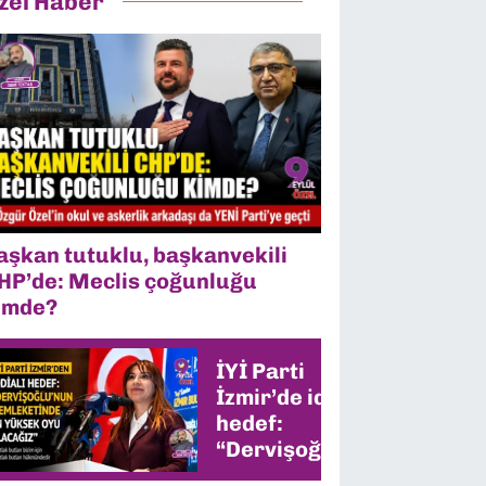
zel Haber
aşkan tutuklu, başkanvekili
HP’de: Meclis çoğunluğu
imde?
İYİ Parti
İzmir’de iddialı
hedef:
“Dervişoğlu’nun
memleketinde