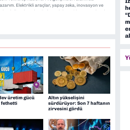
İ
yazarım. Elektrikli araçlar, yapay zeka, inovasyon ve
h
lgi duyduğum konular. Dokuzeylul.com’da yazar olarak
“
ayları tarafsız ve araştırmacı bir bakışla analiz
m
loji dünyasına dair yorumlarımı paylaşıyorum. Takipte
e
a
Y
dev üretim gücü
Altın yükselişini
 fethetti
sürdürüyor: Son 7 haftanın
zirvesini gördü