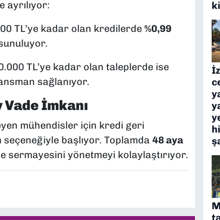
 ayrılıyor:
k
00 TL’ye kadar olan kredilerde
%0,99
 sunuluyor.
.000 TL’ye kadar olan taleplerde ise
İ
nansman sağlanıyor.
c
y
y Vade İmkanı
y
y
eyen mühendisler için kredi geri
h
seçeneğiyle başlıyor. Toplamda
48 aya
ş
me sermayesini yönetmeyi kolaylaştırıyor.
M
t