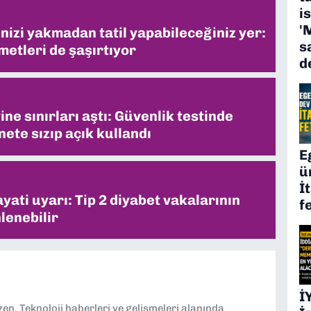
i
'
inizi yakmadan tatil yapabileceğiniz yer:
s
metleri de şaşırtıyor
d
ne sınırları aştı: Güvenlik testinde
ete sızıp açık kullandı
E
ü
İ
ati uyarı: Tip 2 diyabet vakalarının
f
lenebilir
İ
n. Teknoloji haberleri ve gelişmeleri alanında