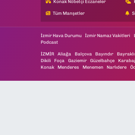
Konak Nöbetçi Eczaneler
Tüm Manşetler
S
İzmir Hava Durumu
İzmir Namaz Vakitleri
Podcast
İZMİR
Aliağa
Balçova
Bayındır
Bayraklı
Dikili
Foça
Gaziemir
Güzelbahçe
Karaba
Konak
Menderes
Menemen
Narlıdere
Ö