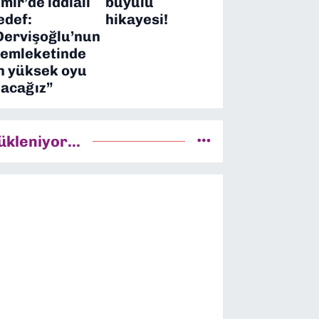
zmir’de iddialı
büyülü
edef:
hikayesi!
Dervişoğlu’nun
emleketinde
n yüksek oyu
lacağız”
ükleniyor...