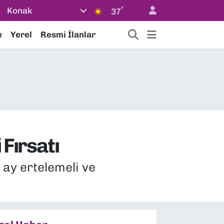
°
Konak
37
e
Yerel
Resmi İlanlar
 Fırsatı
 ay ertelemeli ve