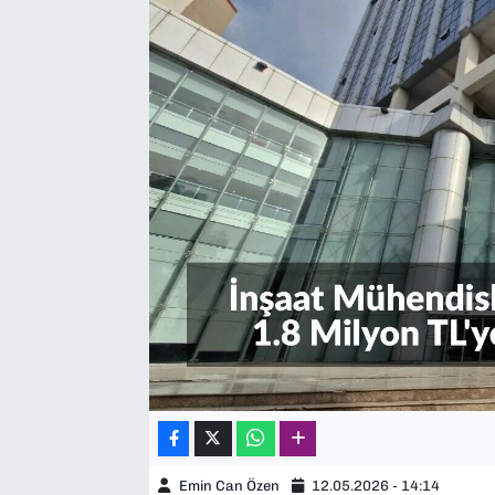
SAĞLIK
SPOR
TEKNOLOJİ
YAŞAM
YEREL YÖNETİMLER
Emin Can Özen
12.05.2026 - 14:14