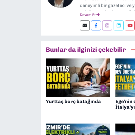
deneyimli bir gazeteci ve 
sektör trendleri en çok i
Devam Et
görev yapıyorum. Güncel ol
ediyorum. İzmir’den tekno
kalın! 🚀
Bunlar da ilginizi çekebilir
Yurttaş borç batağında
Ege’nin 
İtalya’yı