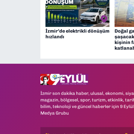
İzmir’de elektrikli dönüşüm
Doğal g
hızlandı
şaşacak
kişinin 
katlanab
İzmir son dakika haber, ulusal, ekonomi, siya
magazin, bölgesel, spor, turizm, etkinlik, tari
bilim, teknoloji ve güncel haberler için 9 Eylül
Medya Grubu