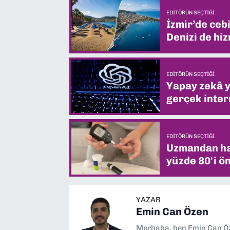
EDITÖRÜN SEÇTIĞI
İzmir’de ceb
Denizi de hiz
EDITÖRÜN SEÇTIĞI
Yapay zekâ yi
gerçek intern
EDITÖRÜN SEÇTIĞI
Uzmandan hay
yüzde 80'i ön
YAZAR
Emin Can Özen
Merhaba, ben Emin Can Öze