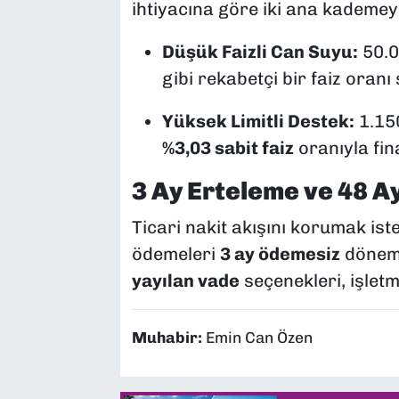
ihtiyacına göre iki ana kademeye
Düşük Faizli Can Suyu:
50.0
gibi rekabetçi bir faiz oranı
Yüksek Limitli Destek:
1.150
%3,03 sabit faiz
oranıyla fi
3 Ay Erteleme ve 48 A
Ticari nakit akışını korumak ist
ödemeleri
3 ay ödemesiz
dönem 
yayılan vade
seçenekleri, işlet
Muhabir:
Emin Can Özen