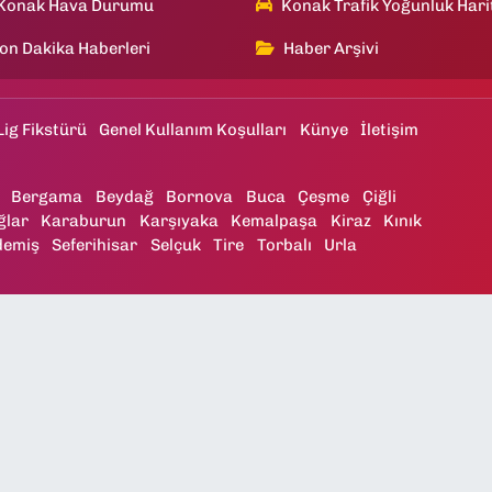
Konak Hava Durumu
Konak Trafik Yoğunluk Hari
on Dakika Haberleri
Haber Arşivi
Lig Fikstürü
Genel Kullanım Koşulları
Künye
İletişim
Bergama
Beydağ
Bornova
Buca
Çeşme
Çiğli
ğlar
Karaburun
Karşıyaka
Kemalpaşa
Kiraz
Kınık
demiş
Seferihisar
Selçuk
Tire
Torbalı
Urla