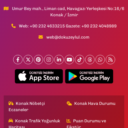
Umur Bey mah., Liman cad, Havagazı Yerleşkesi No:16/6
Konak / İzmir
Web: +90 232 4633215 Gazete: +90 232 4048989
web@dokuzeylul.com
Konak Nöbetçi
Konak Hava Durumu
Eczaneler
Konak Trafik Yoğunluk
Puan Durumu ve
Haritası
Fikstür