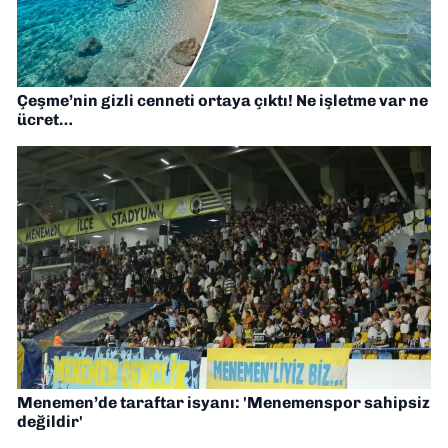
Çeşme’nin gizli cenneti ortaya çıktı! Ne işletme var ne
ücret…
Menemen’de taraftar isyanı: 'Menemenspor sahipsiz
değildir'