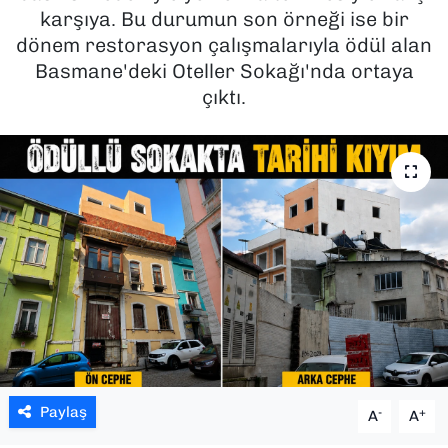
karşıya. Bu durumun son örneği ise bir
SAĞLIK
dönem restorasyon çalışmalarıyla ödül alan
Basmane'deki Oteller Sokağı'nda ortaya
SPOR
çıktı.
TEKNOLOJİ
YAŞAM
YEREL YÖNETİMLER
Paylaş
-
+
A
A