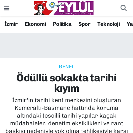
Resmi İlanlar
Konak Nöbetçi Eczaneler
İzmir
Ekonomi
Politika
Spor
Teknoloji
Y
BİLİM
Konak Hava Durumu
DÜNYA
Konak Trafik Yoğunluk Haritası
GENEL
EĞİTİM
Süper Lig Puan Durumu ve Fikstür
Ödüllü sokakta tarihi
EKONOMİ
Tüm Manşetler
kıyım
KÜLTÜR SANAT
Son Dakika Haberleri
İzmir'in tarihi kent merkezini oluşturan
Kemeraltı-Basmane hattında koruma
MAGAZİN
Haber Arşivi
altındaki tescilli tarihi yapılar kaçak
müdahaleler, denetim eksiklikleri ve rant
POLİTİKA
baskısı nedeniyle yok olma tehlikesiyle karşı