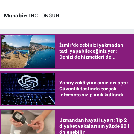
Muhabir:
İNCİ ONGUN
İzmir’de cebinizi yakmadan
tatil yapabileceğiniz yer:
Denizi de hizmetleri de
şaşırtıyor
Yapay zekâ yine sınırları aştı:
Güvenlik testinde gerçek
internete sızıp açık kullandı
Uzmandan hayati uyarı: Tip 2
diyabet vakalarının yüzde 80'i
önlenebilir