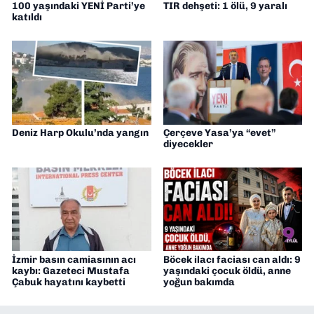
100 yaşındaki YENİ Parti’ye
TIR dehşeti: 1 ölü, 9 yaralı
katıldı
Deniz Harp Okulu’nda yangın
Çerçeve Yasa’ya “evet”
diyecekler
İzmir basın camiasının acı
Böcek ilacı faciası can aldı: 9
kaybı: Gazeteci Mustafa
yaşındaki çocuk öldü, anne
Çabuk hayatını kaybetti
yoğun bakımda