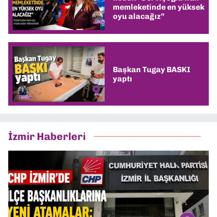
memleketinde en yüksek
oyu alacağız”
Başkan Tugay BASKI
yaptı
İzmir Haberleri