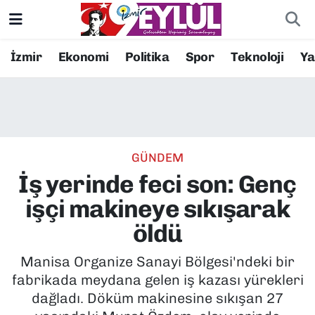
Resmi İlanlar
Konak Nöbetçi Eczaneler
İzmir
Ekonomi
Politika
Spor
Teknoloji
Y
BİLİM
Konak Hava Durumu
DÜNYA
Konak Trafik Yoğunluk Haritası
GÜNDEM
EĞİTİM
Süper Lig Puan Durumu ve Fikstür
İş yerinde feci son: Genç
EKONOMİ
Tüm Manşetler
işçi makineye sıkışarak
öldü
KÜLTÜR SANAT
Son Dakika Haberleri
Manisa Organize Sanayi Bölgesi'ndeki bir
MAGAZİN
Haber Arşivi
fabrikada meydana gelen iş kazası yürekleri
dağladı. Döküm makinesine sıkışan 27
POLİTİKA