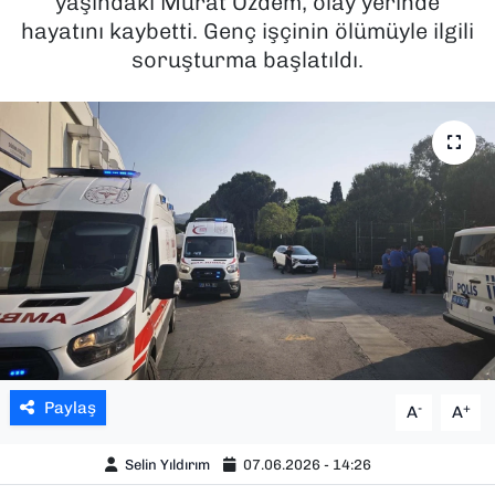
yaşındaki Murat Özdem, olay yerinde
hayatını kaybetti. Genç işçinin ölümüyle ilgili
SAĞLIK
soruşturma başlatıldı.
SPOR
TEKNOLOJİ
YAŞAM
YEREL YÖNETİMLER
Paylaş
-
+
A
A
Selin Yıldırım
07.06.2026 - 14:26