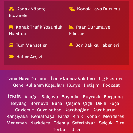
Konak Nöbetçi
Konak Hava Durumu
Eczaneler
Konak Trafik Yoğunluk
Puan Durumu ve
Haritası
Fikstür
Tüm Manşetler
Son Dakika Haberleri
Haber Arşivi
İzmir Hava Durumu
İzmir Namaz Vakitleri
Lig Fikstürü
Genel Kullanım Koşulları
Künye
İletişim
Podcast
İZMİR
Aliağa
Balçova
Bayındır
Bayraklı
Bergama
Beydağ
Bornova
Buca
Çeşme
Çiğli
Dikili
Foça
Gaziemir
Güzelbahçe
Karabağlar
Karaburun
Karşıyaka
Kemalpaşa
Kiraz
Kınık
Konak
Menderes
Menemen
Narlıdere
Ödemiş
Seferihisar
Selçuk
Tire
Torbalı
Urla