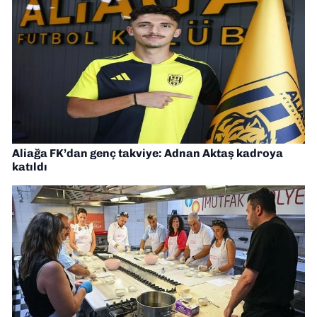
Aliağa FK’dan genç takviye: Adnan Aktaş kadroya
katıldı