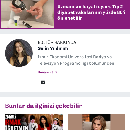
Uzmandan hayati uyarı: Tip 2
diyabet vakalarının yüzde 80'i
önlenebilir
EDITÖR HAKKINDA
Selin Yıldırım
İzmir Ekonomi Üniversitesi Radyo ve
Televizyon Programcılığı bölümünden
2024 senesinde mezun oldum. Dokuz Eylül
Devam Et
Gazetesi'nde spor yazarlığı yaparken,
editörlük görevini de üstleniyorum.
Bunlar da ilginizi çekebilir