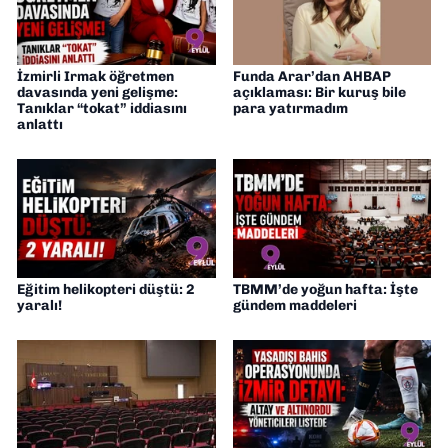
İzmirli Irmak öğretmen
Funda Arar’dan AHBAP
davasında yeni gelişme:
açıklaması: Bir kuruş bile
Tanıklar “tokat” iddiasını
para yatırmadım
anlattı
Eğitim helikopteri düştü: 2
TBMM’de yoğun hafta: İşte
yaralı!
gündem maddeleri