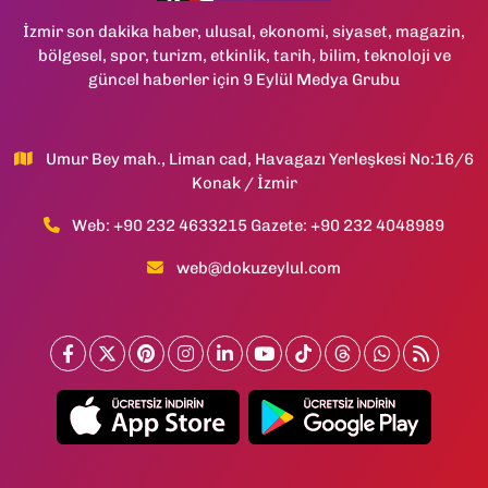
İzmir son dakika haber, ulusal, ekonomi, siyaset, magazin,
bölgesel, spor, turizm, etkinlik, tarih, bilim, teknoloji ve
güncel haberler için 9 Eylül Medya Grubu
Umur Bey mah., Liman cad, Havagazı Yerleşkesi No:16/6
Konak / İzmir
Web: +90 232 4633215 Gazete: +90 232 4048989
web@dokuzeylul.com