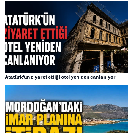
Atatürk’ün ziyaret ettiği otel yeniden canlanıyor