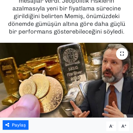
mesajlar verdi. Jeopolitik risklerin
azalmasıyla yeni bir fiyatlama sürecine
SAĞLIK
girildiğini belirten Memiş, önümüzdeki
dönemde gümüşün altına göre daha güçlü
SPOR
bir performans gösterebileceğini söyledi.
TEKNOLOJİ
YAŞAM
YEREL YÖNETİMLER
Paylaş
-
+
A
A