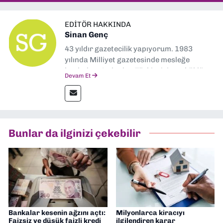
EDITÖR HAKKINDA
Sinan Genç
43 yıldır gazetecilik yapıyorum. 1983
yılında Milliyet gazetesinde mesleğe
başladım. Ardından Türkiye’nin en köklü
Devam Et
gazetelerinden Yeni Asır’da 36 yıl boyunca
muhabir, editör, müdür yardımcısı ve spor
müdürü olarak görev yaptım. Ayrıca Yeni
Asır TV’de 7 yıl boyunca programlar
hazırlayıp sundum. Şu anda Dokuz Eylül
Bunlar da ilginizi çekebilir
Gazetesi'nde editörlük yapıyorum
Bankalar kesenin ağzını açtı:
Milyonlarca kiracıyı
Faizsiz ve düşük faizli kredi
ilgilendiren karar