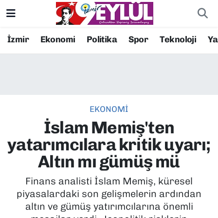
Resmi İlanlar
Konak Nöbetçi Eczaneler
İzmir
Ekonomi
Politika
Spor
Teknoloji
Y
BİLİM
Konak Hava Durumu
DÜNYA
Konak Trafik Yoğunluk Haritası
EKONOMİ
EĞİTİM
Süper Lig Puan Durumu ve Fikstür
İslam Memiş'ten
EKONOMİ
Tüm Manşetler
yatarımcılara kritik uyarı;
Altın mı gümüş mü
KÜLTÜR SANAT
Son Dakika Haberleri
Finans analisti İslam Memiş, küresel
MAGAZİN
Haber Arşivi
piyasalardaki son gelişmelerin ardından
altın ve gümüş yatırımcılarına önemli
POLİTİKA