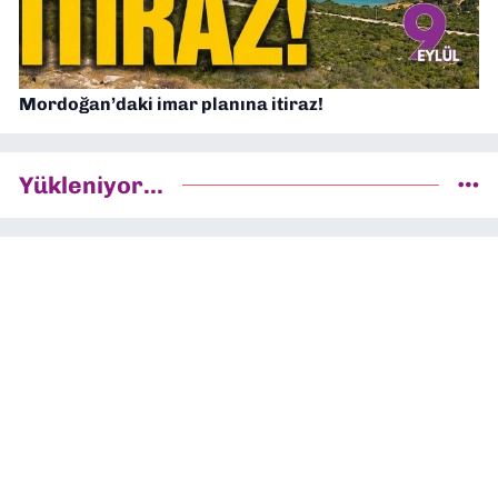
Mordoğan’daki imar planına itiraz!
Yükleniyor...