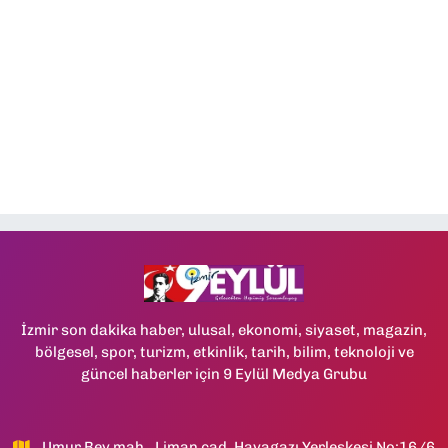
İzmir son dakika haber, ulusal, ekonomi, siyaset, magazin,
bölgesel, spor, turizm, etkinlik, tarih, bilim, teknoloji ve
güncel haberler için 9 Eylül Medya Grubu
Umur Bey mah., Liman cad, Havagazı Yerleşkesi No:16/6