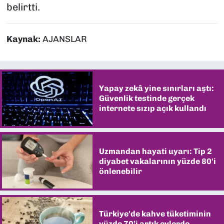
belirtti.
Kaynak:
AJANSLAR
Yapay zekâ yine sınırları aştı:
Güvenlik testinde gerçek
internete sızıp açık kullandı
Uzmandan hayati uyarı: Tip 2
diyabet vakalarının yüzde 80'i
önlenebilir
Türkiye'de kahve tüketiminin
yüzde 70’i artık evlerde