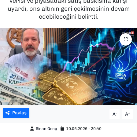
verisi ve piyasadaki satış baskısına karşı
uyardı, ons altının geri çekilmesinin devam
SAĞLIK
edebileceğini belirtti.
SPOR
TEKNOLOJİ
YAŞAM
YEREL YÖNETİMLER
Paylaş
-
+
A
A
Sinan Genç
10.06.2026 - 20:40