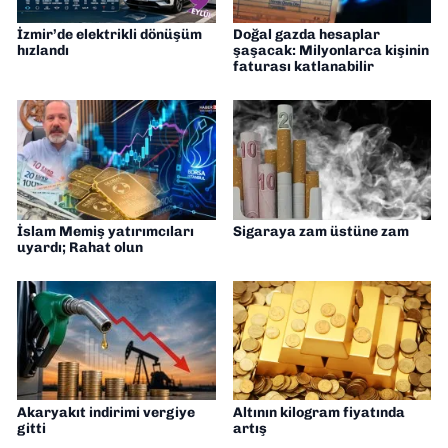
İzmir’de elektrikli dönüşüm
Doğal gazda hesaplar
hızlandı
şaşacak: Milyonlarca kişinin
faturası katlanabilir
İslam Memiş yatırımcıları
Sigaraya zam üstüne zam
uyardı; Rahat olun
Akaryakıt indirimi vergiye
Altının kilogram fiyatında
gitti
artış