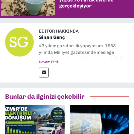
gerçekleşiyor
EDITÖR HAKKINDA
Sinan Genç
43 yıldır gazetecilik yapıyorum. 1983
yılında Milliyet gazetesinde mesleğe
başladım. Ardından Türkiye’nin en köklü
Devam Et
gazetelerinden Yeni Asır’da 36 yıl boyunca
muhabir, editör, müdür yardımcısı ve spor
müdürü olarak görev yaptım. Ayrıca Yeni
Asır TV’de 7 yıl boyunca programlar
hazırlayıp sundum. Şu anda Dokuz Eylül
Bunlar da ilginizi çekebilir
Gazetesi'nde editörlük yapıyorum