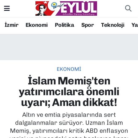
Resmi İlanlar
Konak Nöbetçi Eczaneler
İzmir
Ekonomi
Politika
Spor
Teknoloji
Y
BİLİM
Konak Hava Durumu
DÜNYA
Konak Trafik Yoğunluk Haritası
EKONOMİ
EĞİTİM
Süper Lig Puan Durumu ve Fikstür
İslam Memiş'ten
EKONOMİ
Tüm Manşetler
yatırımcılara önemli
uyarı; Aman dikkat!
KÜLTÜR SANAT
Son Dakika Haberleri
Altın ve emtia piyasalarında sert
MAGAZİN
Haber Arşivi
dalgalanmalar sürüyor. Uzman İslam
Memiş, yatırımcıları kritik ABD enflasyon
POLİTİKA