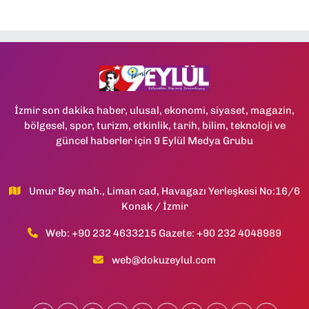
İzmir son dakika haber, ulusal, ekonomi, siyaset, magazin,
bölgesel, spor, turizm, etkinlik, tarih, bilim, teknoloji ve
güncel haberler için 9 Eylül Medya Grubu
Umur Bey mah., Liman cad, Havagazı Yerleşkesi No:16/6
Konak / İzmir
Web: +90 232 4633215 Gazete: +90 232 4048989
web@dokuzeylul.com