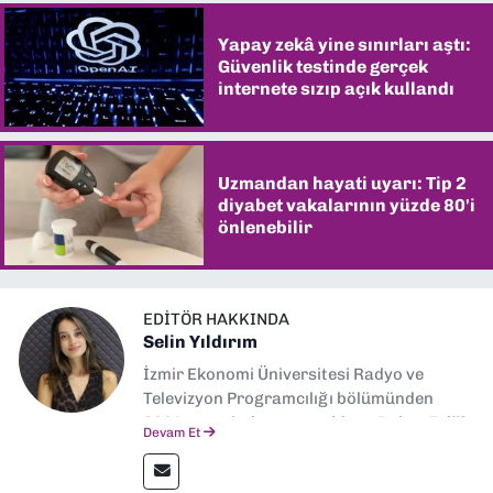
Yapay zekâ yine sınırları aştı:
Güvenlik testinde gerçek
internete sızıp açık kullandı
Uzmandan hayati uyarı: Tip 2
diyabet vakalarının yüzde 80'i
önlenebilir
EDITÖR HAKKINDA
Selin Yıldırım
İzmir Ekonomi Üniversitesi Radyo ve
Televizyon Programcılığı bölümünden
2024 senesinde mezun oldum. Dokuz Eylül
Devam Et
Gazetesi'nde spor yazarlığı yaparken,
editörlük görevini de üstleniyorum.