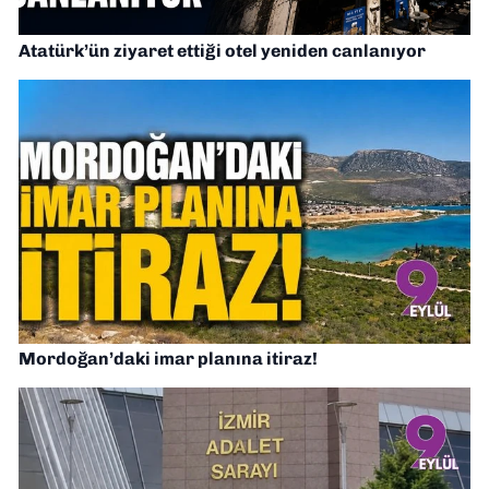
Atatürk’ün ziyaret ettiği otel yeniden canlanıyor
Mordoğan’daki imar planına itiraz!