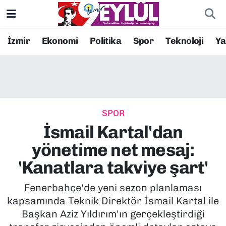
Resmi İlanlar
Konak Nöbetçi Eczaneler
İzmir
Ekonomi
Politika
Spor
Teknoloji
Y
BİLİM
Konak Hava Durumu
DÜNYA
Konak Trafik Yoğunluk Haritası
SPOR
EĞİTİM
Süper Lig Puan Durumu ve Fikstür
İsmail Kartal'dan
EKONOMİ
Tüm Manşetler
yönetime net mesaj:
'Kanatlara takviye şart'
KÜLTÜR SANAT
Son Dakika Haberleri
Fenerbahçe'de yeni sezon planlaması
MAGAZİN
Haber Arşivi
kapsamında Teknik Direktör İsmail Kartal ile
Başkan Aziz Yıldırım'ın gerçekleştirdiği
POLİTİKA