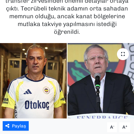
transfer zirvesinden önemli detaylar ortaya
çıktı. Tecrübeli teknik adamın orta sahadan
SAĞLIK
memnun olduğu, ancak kanat bölgelerine
mutlaka takviye yapılmasını istediği
SPOR
öğrenildi.
TEKNOLOJİ
YAŞAM
YEREL YÖNETİMLER
Paylaş
-
+
A
A