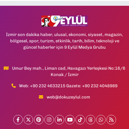
İzmir son dakika haber, ulusal, ekonomi, siyaset, magazin,
bölgesel, spor, turizm, etkinlik, tarih, bilim, teknoloji ve
güncel haberler için 9 Eylül Medya Grubu
Umur Bey mah., Liman cad, Havagazı Yerleşkesi No:16/6
Konak / İzmir
Web: +90 232 4633215 Gazete: +90 232 4048989
web@dokuzeylul.com