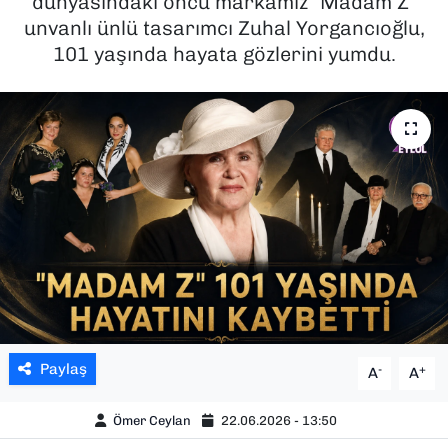
dünyasındaki öncü markamız “Madam Z”
unvanlı ünlü tasarımcı Zuhal Yorgancıoğlu,
SAĞLIK
101 yaşında hayata gözlerini yumdu.
SPOR
TEKNOLOJİ
YAŞAM
YEREL YÖNETİMLER
Paylaş
-
+
A
A
Ömer Ceylan
22.06.2026 - 13:50