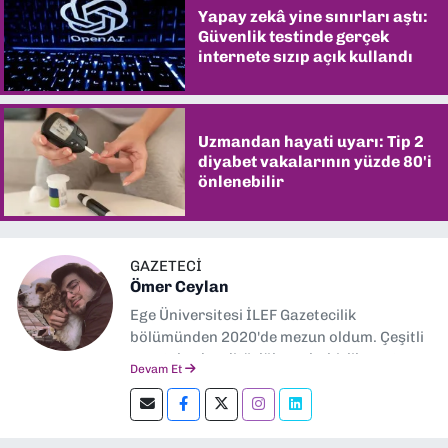
Yapay zekâ yine sınırları aştı:
Güvenlik testinde gerçek
internete sızıp açık kullandı
Uzmandan hayati uyarı: Tip 2
diyabet vakalarının yüzde 80'i
önlenebilir
GAZETECİ
Ömer Ceylan
Ege Üniversitesi İLEF Gazetecilik
bölümünden 2020'de mezun oldum. Çeşitli
gazetelerde editörlük, muhabirlik yaptım.
Devam Et
Şu an kültür-sanat muhabirliği ve
editörlük yapıyorum.