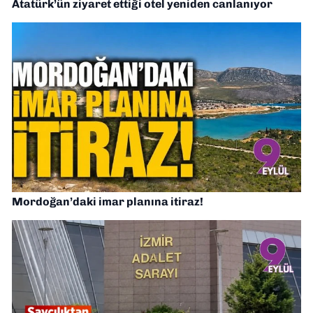
Atatürk’ün ziyaret ettiği otel yeniden canlanıyor
Mordoğan’daki imar planına itiraz!