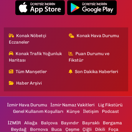
Konak Nöbetçi
Konak Hava Durumu
Eczaneler
Konak Trafik Yoğunluk
Puan Durumu ve
Haritası
Fikstür
Tüm Manşetler
Son Dakika Haberleri
Haber Arşivi
İzmir Hava Durumu
İzmir Namaz Vakitleri
Lig Fikstürü
Genel Kullanım Koşulları
Künye
İletişim
Podcast
İZMİR
Aliağa
Balçova
Bayındır
Bayraklı
Bergama
Beydağ
Bornova
Buca
Çeşme
Çiğli
Dikili
Foça