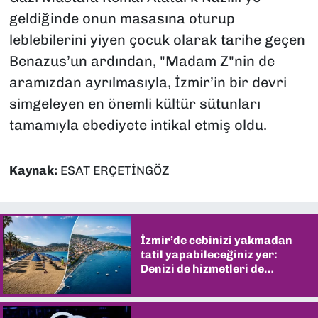
geldiğinde onun masasına oturup
leblebilerini yiyen çocuk olarak tarihe geçen
Benazus’un ardından, "Madam Z"nin de
aramızdan ayrılmasıyla, İzmir’in bir devri
simgeleyen en önemli kültür sütunları
tamamıyla ebediyete intikal etmiş oldu.
Kaynak:
ESAT ERÇETİNGÖZ
İzmir’de cebinizi yakmadan
tatil yapabileceğiniz yer:
Denizi de hizmetleri de
şaşırtıyor