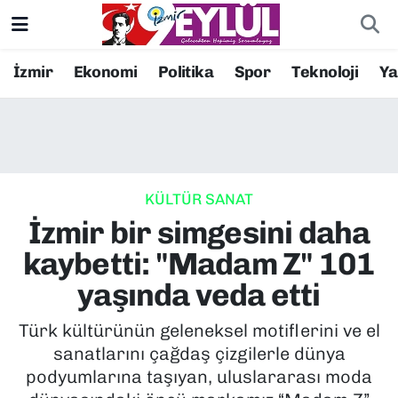
Resmi İlanlar
Konak Nöbetçi Eczaneler
İzmir
Ekonomi
Politika
Spor
Teknoloji
Y
BİLİM
Konak Hava Durumu
DÜNYA
Konak Trafik Yoğunluk Haritası
KÜLTÜR SANAT
EĞİTİM
Süper Lig Puan Durumu ve Fikstür
İzmir bir simgesini daha
EKONOMİ
Tüm Manşetler
kaybetti: "Madam Z" 101
yaşında veda etti
KÜLTÜR SANAT
Son Dakika Haberleri
Türk kültürünün geleneksel motiflerini ve el
MAGAZİN
Haber Arşivi
sanatlarını çağdaş çizgilerle dünya
podyumlarına taşıyan, uluslararası moda
POLİTİKA