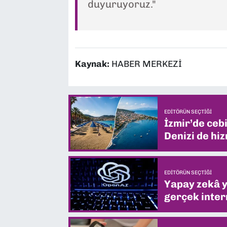
duyuruyoruz."
Kaynak:
HABER MERKEZİ
EDITÖRÜN SEÇTIĞI
İzmir’de ceb
Denizi de hiz
EDITÖRÜN SEÇTIĞI
Yapay zekâ yi
gerçek intern