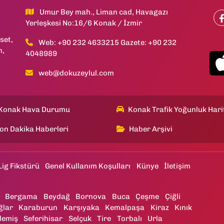
Umur Bey mah., Liman cad, Havagazı
Yerleşkesi No:16/6 Konak / İzmir
set,
Web: +90 232 4633215 Gazete: +90 232
h,
4048989
web@dokuzeylul.com
Konak Hava Durumu
Konak Trafik Yoğunluk Hari
on Dakika Haberleri
Haber Arşivi
Lig Fikstürü
Genel Kullanım Koşulları
Künye
İletişim
Bergama
Beydağ
Bornova
Buca
Çeşme
Çiğli
ğlar
Karaburun
Karşıyaka
Kemalpaşa
Kiraz
Kınık
demiş
Seferihisar
Selçuk
Tire
Torbalı
Urla