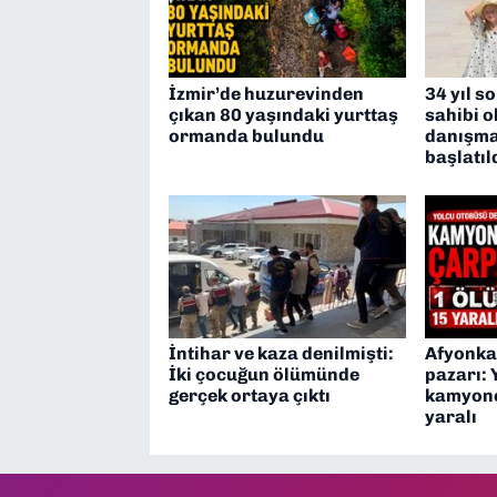
İzmir’de huzurevinden
34 yıl s
çıkan 80 yaşındaki yurttaş
sahibi ol
ormanda bulundu
danışma
başlatıl
İntihar ve kaza denilmişti:
Afyonka
İki çocuğun ölümünde
pazarı:
gerçek ortaya çıktı
kamyonet
yaralı