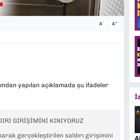
-
+
A
A
fından yapılan açıklamada şu ifadeler
İ
DIRI GİRİŞİMİNİ KINIYORUZ
arak gerçekleştirilen saldırı girişimini
A