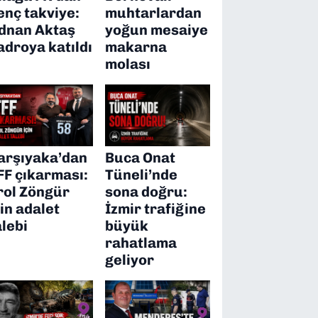
enç takviye:
muhtarlardan
dnan Aktaş
yoğun mesaiye
adroya katıldı
makarna
molası
arşıyaka’dan
Buca Onat
FF çıkarması:
Tüneli’nde
rol Zöngür
sona doğru:
çin adalet
İzmir trafiğine
alebi
büyük
rahatlama
geliyor