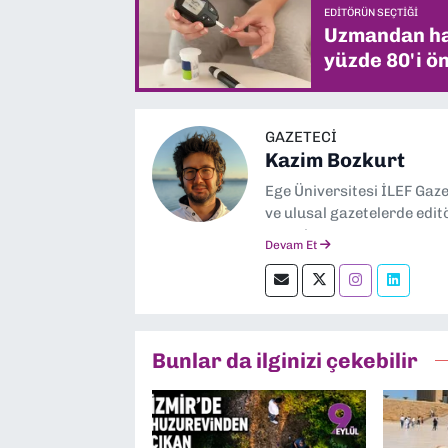
EDITÖRÜN SEÇTIĞI
Uzmandan hay
yüzde 80'i ön
GAZETECI
Kazim Bozkurt
Ege Üniversitesi İLEF Gaz
ve ulusal gazetelerde edit
severim.
Devam Et
Bunlar da ilginizi çekebilir