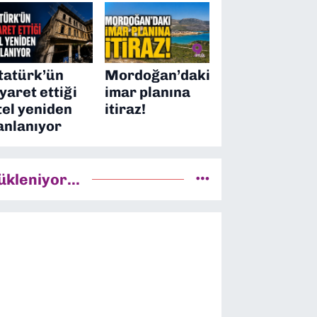
tatürk’ün
Mordoğan’daki
iyaret ettiği
imar planına
tel yeniden
itiraz!
anlanıyor
ükleniyor...