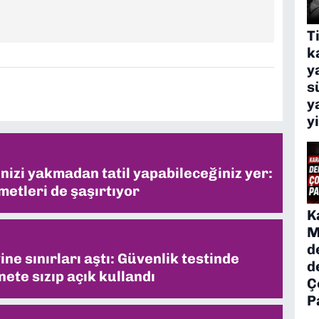
T
k
y
s
y
y
inizi yakmadan tatil yapabileceğiniz yer:
metleri de şaşırtıyor
K
M
d
ne sınırları aştı: Güvenlik testinde
d
ete sızıp açık kullandı
Ç
P