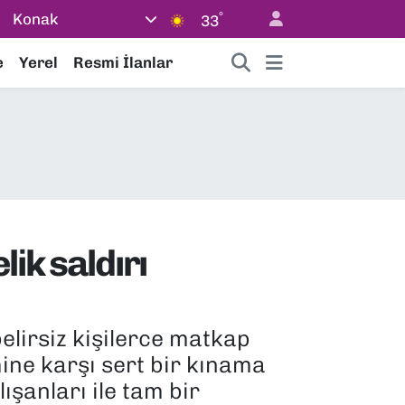
°
Konak
33
e
Yerel
Resmi İlanlar
ik saldırı
elirsiz kişilerce matkap
şimine karşı sert bir kınama
ışanları ile tam bir