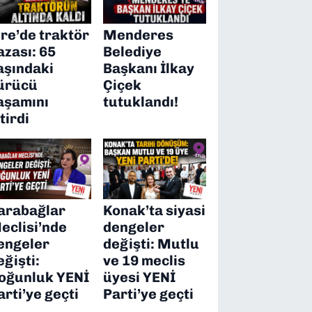
ire’de traktör
Menderes
azası: 65
Belediye
aşındaki
Başkanı İlkay
ürücü
Çiçek
aşamını
tutuklandı!
itirdi
arabağlar
Konak’ta siyasi
eclisi’nde
dengeler
engeler
değişti: Mutlu
eğişti:
ve 19 meclis
oğunluk YENİ
üyesi YENİ
arti’ye geçti
Parti’ye geçti