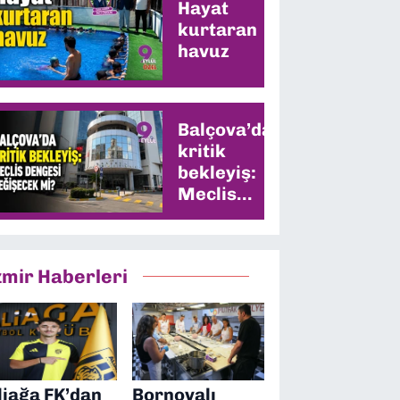
Hayat
kurtaran
havuz
Balçova’da
kritik
bekleyiş:
Meclis
dengesi
değişecek
mi?
zmir Haberleri
liağa FK’dan
Bornovalı