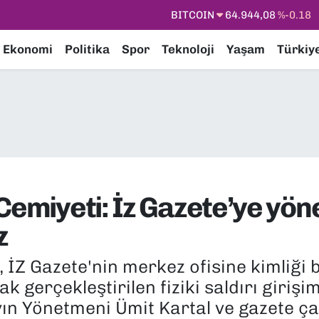
DOLAR
47,7436
%0.18
EURO
55,2510
%0.32
Ekonomi
Politika
Spor
Teknoloji
Yaşam
Türkiy
STERLİN
64,4811
%0.38
GRAM ALTIN
6660.55
%0.03
BİST100
13.779
%-14
BITCOIN
64.944,08
%-0.18
emiyeti: İz Gazete’ye yönel
z
 İZ Gazete'nin merkez ofisine kimliği b
arak gerçekleştirilen fiziki saldırı giri
ın Yönetmeni Ümit Kartal ve gazete çal