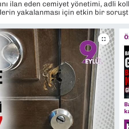
ı ilan eden cemiyet yönetimi, adli koll
llerin yakalanması için etkin bir soru
Ö
B
k