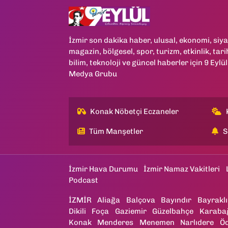
İzmir son dakika haber, ulusal, ekonomi, siya
magazin, bölgesel, spor, turizm, etkinlik, tari
bilim, teknoloji ve güncel haberler için 9 Eylül
Medya Grubu
Konak Nöbetçi Eczaneler
Tüm Manşetler
S
İzmir Hava Durumu
İzmir Namaz Vakitleri
Podcast
İZMİR
Aliağa
Balçova
Bayındır
Bayraklı
Dikili
Foça
Gaziemir
Güzelbahçe
Karaba
Konak
Menderes
Menemen
Narlıdere
Ö