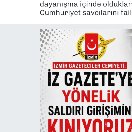
dayanışma içinde oldukların
SAĞLIK
Cumhuriyet savcılarını fai
SPOR
TEKNOLOJİ
YAŞAM
YEREL YÖNETİMLER