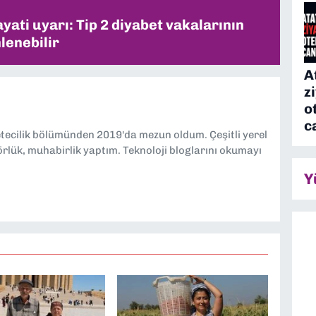
ati uyarı: Tip 2 diyabet vakalarının
lenebilir
A
z
o
c
etecilik bölümünden 2019'da mezun oldum. Çeşitli yerel
örlük, muhabirlik yaptım. Teknoloji bloglarını okumayı
Y