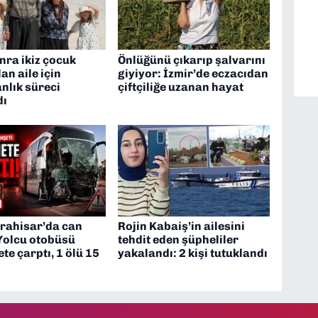
onra ikiz çocuk
Önlüğünü çıkarıp şalvarını
an aile için
giyiyor: İzmir’de eczacıdan
nlık süreci
çiftçiliğe uzanan hayat
dı
rahisar’da can
Rojin Kabaiş’in ailesini
 Yolcu otobüsü
tehdit eden şüpheliler
e çarptı, 1 ölü 15
yakalandı: 2 kişi tutuklandı