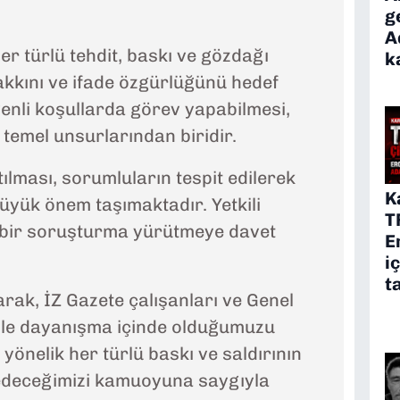
g
A
er türlü tehdit, baskı ve gözdağı
k
akkını ve ifade özgürlüğünü hedef
venli koşullarda görev yapabilmesi,
temel unsurlarından biridir.
ılması, sorumluların tespit edilerek
K
büyük önem taşımaktadır. Yetkili
T
in bir soruşturma yürütmeye davet
E
i
t
arak, İZ Gazete çalışanları ve Genel
 ile dayanışma içinde olduğumuzu
yönelik her türlü baskı ve saldırının
deceğimizi kamuoyuna saygıyla