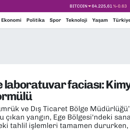
DOLAR
47,6704
%0
EURO
55,0406
%-0.08
Ekonomi
Politika
Spor
Teknoloji
Yaşam
Türkiy
STERLİN
64,2143
%0
GRAM ALTIN
6510.40
%0.45
BİST100
13.799
%70
BITCOIN
64.225,61
%-0.63
 laboratuvar faciası: Ki
formülü
mrük ve Dış Ticaret Bölge Müdürlüğü’n
 çıkan yangın, Ege Bölgesi'ndeki sanay
ki tahlil işlemleri tamamen dururken, 