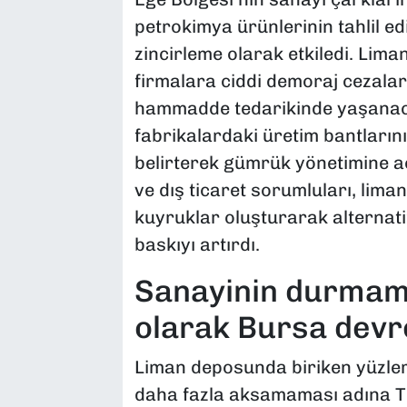
petrokimya ürünlerinin tahlil ed
zincirleme olarak etkiledi. Lima
firmalara ciddi demoraj cezalar
hammadde tedarikinde yaşanaca
fabrikalardaki üretim bantların
belirterek gümrük yönetimine a
ve dış ticaret sorumluları, li
kuyruklar oluşturarak alternati
baskıyı artırdı.
Sanayinin durmamas
olarak Bursa devre
Liman deposunda biriken yüzlerc
daha fazla aksamaması adına Ti