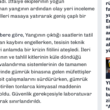
dı. İtfaiye ekiplerinin yoğun
r
ınan yangının ardından olay yeri inceleme
f
y
alleri masaya yatırarak geniş çaplı bir
E
s
a
bere göre,
Yangının çıktığı saatlerin tatil
a
n kaybını engellerken, tesisin teknik
a
nlamda bir krizin fitilini ateşledi. İleri
y
nın ve tahlil kitlerinin küle döndüğü
 havalandırma sistemlerinin de tamamen
erinde gümrük binasına gelen müfettişler
pit çalışmalarını sürdürürken, gümrük
Y
etirilen tonlarca kimyasal maddenin
t
oldu. Güvenlik gerekçesiyle laboratuvar
b
z
rak sınırlandırıldı.
“