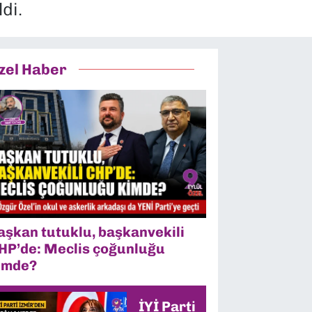
di.
zel Haber
aşkan tutuklu, başkanvekili
HP’de: Meclis çoğunluğu
imde?
İYİ Parti