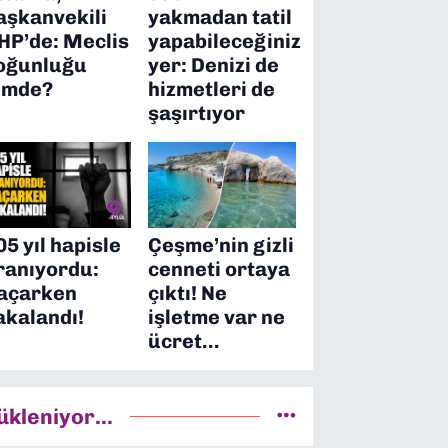
aşkanvekili
yakmadan tatil
HP’de: Meclis
yapabileceğiniz
oğunluğu
yer: Denizi de
imde?
hizmetleri de
şaşırtıyor
05 yıl hapisle
Çeşme’nin gizli
ranıyordu:
cenneti ortaya
açarken
çıktı! Ne
akalandı!
işletme var ne
ücret…
ükleniyor...