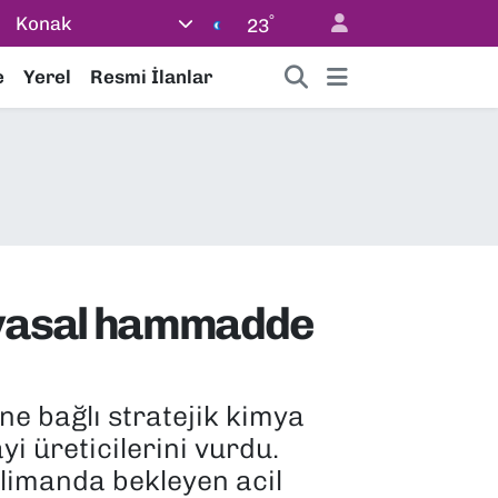
°
Konak
23
e
Yerel
Resmi İlanlar
myasal hammadde
e bağlı stratejik kimya
i üreticilerini vurdu.
limanda bekleyen acil