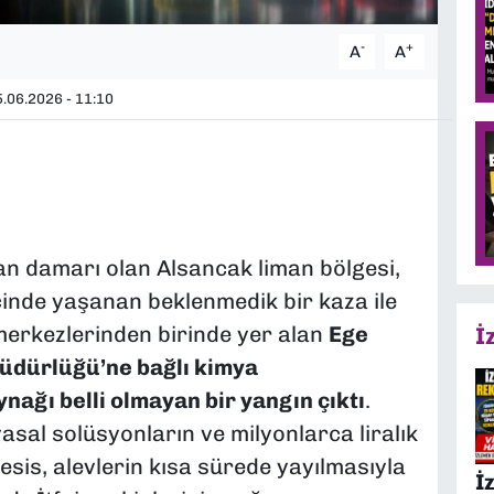
-
+
A
A
.06.2026 - 11:10
can damarı olan Alsancak liman bölgesi,
inde yaşanan beklenmedik bir kaza ile
t merkezlerinden birinde yer alan
Ege
İ
üdürlüğü’ne bağlı kimya
nağı belli olmayan bir yangın çıktı
.
asal solüsyonların ve milyonlarca liralık
esis, alevlerin kısa sürede yayılmasıyla
İ