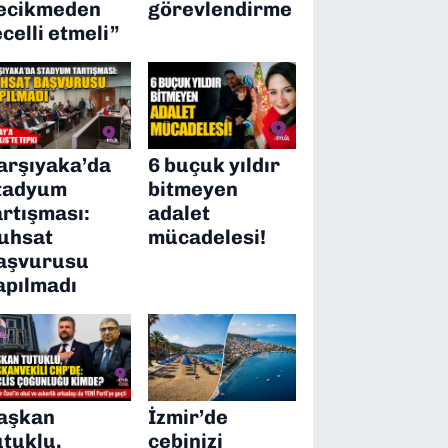
ecikmeden
görevlendirme
ecelli etmeli”
arşıyaka’da
6 buçuk yıldır
tadyum
bitmeyen
artışması:
adalet
uhsat
mücadelesi!
aşvurusu
apılmadı
aşkan
İzmir’de
utuklu,
cebinizi