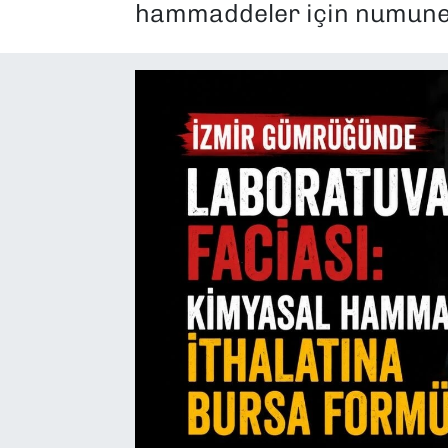
hammaddeler için numunele
SAĞLIK
SPOR
TEKNOLOJİ
YAŞAM
YEREL YÖNETİMLER