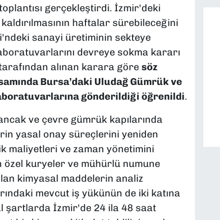
toplantısı gerçekleştirdi. İzmir'deki
kaldırılmasının haftalar sürebileceğini
'ndeki sanayi üretiminin sekteye
aboratuvarlarını devreye sokma kararı
 tarafından alınan karara göre
söz
psamında Bursa’daki Uludağ Gümrük ve
boratuvarlarına gönderildiği öğrenildi
.
lsancak ve çevre gümrük kapılarında
erin yasal onay süreçlerini yeniden
ik maliyetleri ve zaman yönetimini
n özel kuryeler ve mühürlü numune
olan kimyasal maddelerin analiz
rındaki mevcut iş yükünün de iki katına
şartlarda İzmir'de 24 ila 48 saat