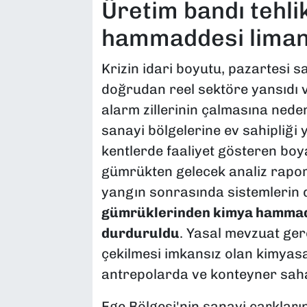
Üretim bandı tehli
hammaddesi limana
Krizin idari boyutu, pazartesi s
doğrudan reel sektöre yansıdı 
alarm zillerinin çalmasına nede
sanayi bölgelerine ev sahipliği 
kentlerde faaliyet gösteren boya,
gümrükten gelecek analiz rapor
yangın sonrasında sistemlerin 
gümrüklerinden kimya hammadde
durduruldu
. Yasal mevzuat ge
çekilmesi imkansız olan kimyas
antrepolarda ve konteyner saha
Ege Bölgesi'nin sanayi çarkları