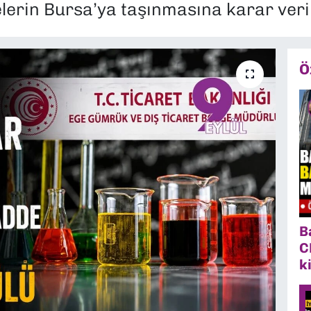
rin Bursa’ya taşınmasına karar veril
Ö
B
C
k