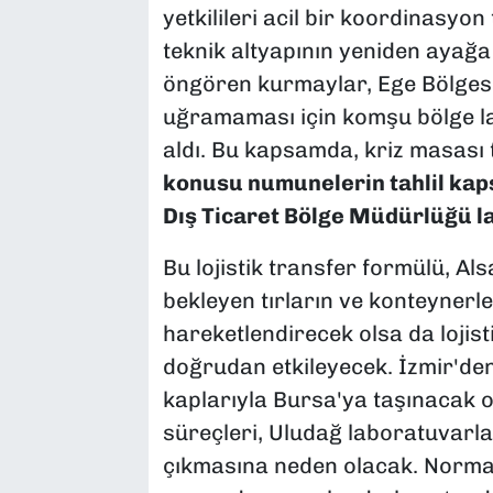
yetkilileri acil bir koordinasyon 
teknik altyapının yeniden ayağa 
öngören kurmaylar, Ege Bölgesi
uğramaması için komşu bölge l
aldı. Bu kapsamda, kriz masası
konusu numunelerin tahlil ka
Dış Ticaret Bölge Müdürlüğü la
Bu lojistik transfer formülü, A
bekleyen tırların ve konteynerl
hareketlendirecek olsa da lojist
doğrudan etkileyecek. İzmir'de
kaplarıyla Bursa'ya taşınacak 
süreçleri, Uludağ laboratuvarla
çıkmasına neden olacak. Normal 