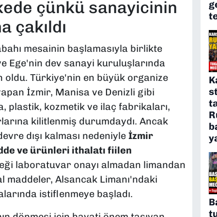
kede çünkü sanayicinin
g
t
 çakıldı
abahı mesainin başlamasıyla birlikte
ve Ege'nin dev sanayi kuruluşlarında
n oldu. Türkiye'nin en büyük organize
K
s
yapan İzmir, Manisa ve Denizli gibi
t
 plastik, kozmetik ve ilaç fabrikaları,
R
larına kilitlenmiş durumdaydı. Ancak
b
devre dışı kalması nedeniyle
İzmir
y
 ve ürünleri ithalatı fiilen
reği laboratuvar onayı almadan limandan
al maddeler, Alsancak Limanı'ndaki
larında istiflenmeye başladı.
B
t
nın dönmesi için hayati önem taşıyan