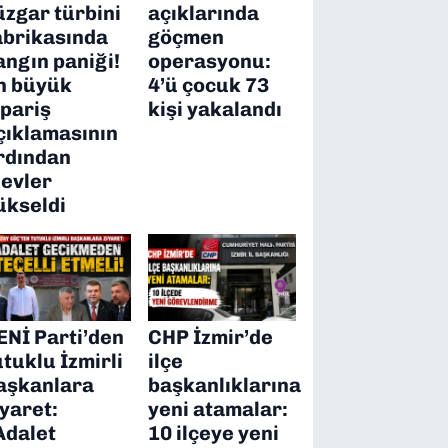
üzgar türbini
açıklarında
abrikasında
göçmen
angın paniği!
operasyonu:
n büyük
4’ü çocuk 73
ipariş
kişi yakalandı
çıklamasının
rdından
levler
ükseldi
ENİ Parti’den
CHP İzmir’de
utuklu İzmirli
ilçe
aşkanlara
başkanlıklarına
iyaret:
yeni atamalar:
Adalet
10 ilçeye yeni