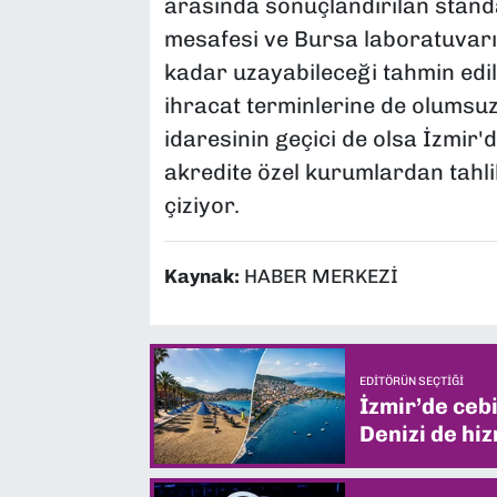
arasında sonuçlandırılan standart
mesafesi ve Bursa laboratuvarı
kadar uzayabileceği tahmin edili
ihracat terminlerine de olumsu
idaresinin geçici de olsa İzmir
akredite özel kurumlardan tahlil
çiziyor.
Kaynak:
HABER MERKEZİ
EDITÖRÜN SEÇTIĞI
İzmir’de ceb
Denizi de hiz