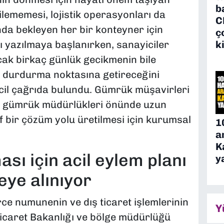
b
ilememesi, lojistik operasyonları da
C
nda bekleyen her bir konteyner için
ç
k
ı yazılmaya başlanırken, sanayiciler
k birkaç günlük gecikmenin bile
ı durdurma noktasına getireceğini
cil çağrıda bulundu. Gümrük müşavirleri
man gümrük müdürlükleri önünde uzun
f bir çözüm yolu üretilmesi için kurumsal
1
a
K
ı için acil eylem planı
y
ye alınıyor
e numunenin ve dış ticaret işlemlerinin
Y
caret Bakanlığı ve bölge müdürlüğü