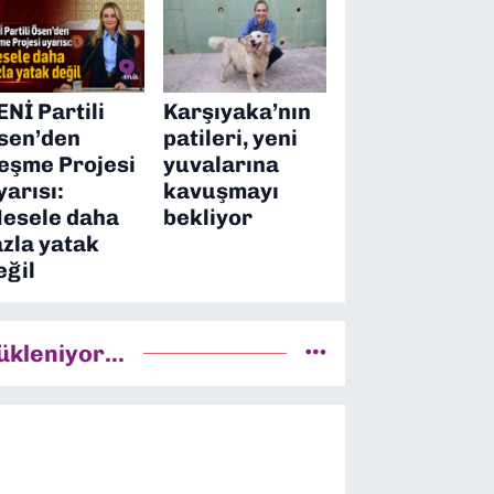
ENİ Partili
Karşıyaka’nın
sen’den
patileri, yeni
eşme Projesi
yuvalarına
yarısı:
kavuşmayı
esele daha
bekliyor
azla yatak
eğil
ükleniyor...