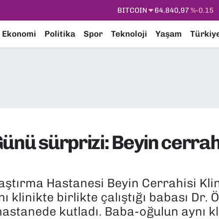
DOLAR
47,7436
%0.18
EURO
55,2510
%0.32
Ekonomi
Politika
Spor
Teknoloji
Yaşam
Türkiy
STERLİN
64,4811
%0.38
GRAM ALTIN
6660.55
%0
BİST100
13.779
%-14
BITCOIN
64.840,97
%-0.15
ünü sürprizi: Beyin cerra
aştırma Hastanesi Beyin Cerrahisi Kli
ı klinikte birlikte çalıştığı babası Dr.
hastanede kutladı. Baba-oğulun aynı k