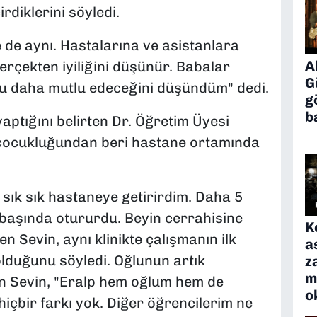
diklerini söyledi.
de aynı. Hastalarına ve asistanlara
A
erçekten iyiliğini düşünür. Babalar
G
 daha mutlu edeceğini düşündüm" dedi.
g
b
aptığını belirten Dr. Öğretim Üyesi
 çocukluğundan beri hastane ortamında
 sık sık hastaneye getirirdim. Daha 5
 başında otururdu. Beyin cerrahisine
K
yen Sevin, aynı klinikte çalışmanın ilk
a
lduğunu söyledi. Oğlunun artık
z
m
n Sevin, "Eralp hem oğlum hem de
o
içbir farkı yok. Diğer öğrencilerim ne