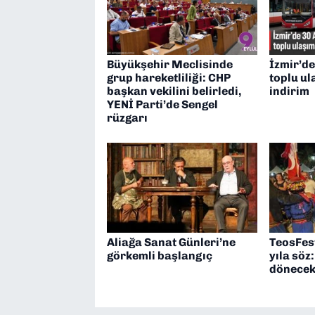
Büyükşehir Meclisinde
İzmir’de
grup hareketliliği: CHP
toplu u
başkan vekilini belirledi,
indirim
YENİ Parti’de Sengel
rüzgarı
Aliağa Sanat Günleri’ne
TeosFes
görkemli başlangıç
yıla söz
dönece