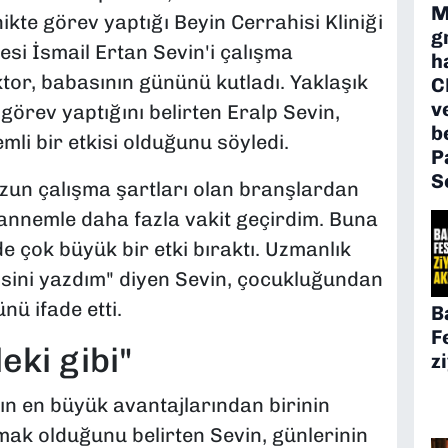
M
nikte görev yaptığı Beyin Cerrahisi Kliniği
g
si İsmail Ertan Sevin'i çalışma
h
tor, babasının gününü kutladı. Yaklaşık
C
v
e görev yaptığını belirten Eralp Sevin,
b
li bir etkisi olduğunu söyledi.
P
S
zun çalışma şartları olan branşlardan
annemle daha fazla vakit geçirdim. Buna
 çok büyük bir etki bıraktı. Uzmanlık
isini yazdım" diyen Sevin, çocukluğundan
ü ifade etti.
B
F
ki gibi"
z
nın en büyük avantajlarından birinin
lmak olduğunu belirten Sevin, günlerinin