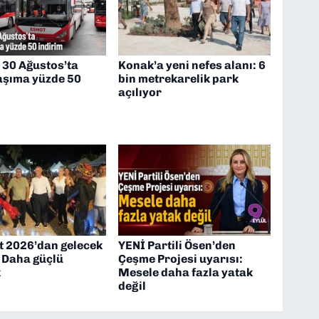
 30 Ağustos’ta
Konak’a yeni nefes alanı: 6
laşıma yüzde 50
bin metrekarelik park
açılıyor
t 2026’dan gelecek
YENİ Partili Ösen’den
: Daha güçlü
Çeşme Projesi uyarısı:
k
Mesele daha fazla yatak
değil