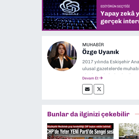
EDITÖRÜN SEÇTIĞI
Yapay zekâ yi
gerçek intern
MUHABIR
Özge Uyanık
2017 yılında Eskişehir Ana
ulusal gazetelerde muhabir
alanlarında haberler üre
Devam Et
Bunlar da ilginizi çekebilir