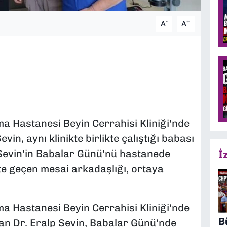
-
+
A
A
ma Hastanesi Beyin Cerrahisi Kliniği'nde
in, aynı klinikte birlikte çalıştığı babası
 Sevin'in Babalar Günü'nü hastanede
İ
kte geçen mesai arkadaşlığı, ortaya
ma Hastanesi Beyin Cerrahisi Kliniği'nde
B
an Dr. Eralp Sevin, Babalar Günü'nde