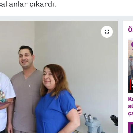
al anlar çıkardı.
Ö
K
s
ç