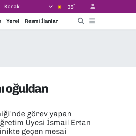
°
Konak
35
e
Yerel
Resmi İlanlar
hı oğuldan
niği'nde görev yapan
 Öğretim Üyesi İsmail Ertan
linikte geçen mesai