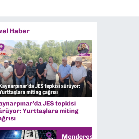
zel Haber
aynarpınar’da JES tepkisi
ürüyor: Yurttaşlara miting
ağrısı
Menderes’te