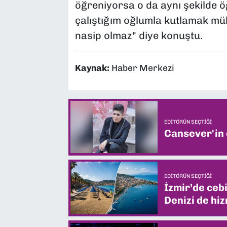
öğreniyorsa o da aynı şekilde 
çalıştığım oğlumla kutlamak m
nasip olmaz" diye konuştu.
Kaynak:
Haber Merkezi
EDITÖRÜN SEÇTIĞI
Cansever'in
EDITÖRÜN SEÇTIĞI
İzmir’de ceb
Denizi de hiz