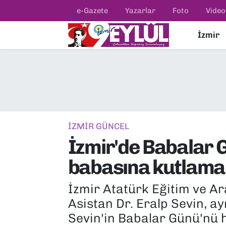
e-Gazete
Yazarlar
Foto
Video
İzmir
Resmi İlanlar
Konak Nöbetçi Eczaneler
BİLİM
Konak Hava Durumu
DÜNYA
Konak Trafik Yoğunluk Haritası
EĞİTİM
Süper Lig Puan Durumu ve Fikstür
İZMİR GÜNCEL
İzmir'de Babalar G
EKONOMİ
Tüm Manşetler
babasına kutlama
KÜLTÜR SANAT
Son Dakika Haberleri
İzmir Atatürk Eğitim ve Ar
MAGAZİN
Haber Arşivi
Asistan Dr. Eralp Sevin, ayn
Sevin'in Babalar Günü'nü 
POLİTİKA