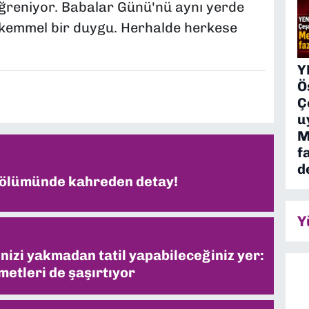
öğreniyor. Babalar Günü'nü aynı yerde
ükemmel bir duygu. Herhalde herkese
Y
Ö
Ç
u
M
f
d
 ölümünde kahreden detay!
Y
inizi yakmadan tatil yapabileceğiniz yer:
metleri de şaşırtıyor