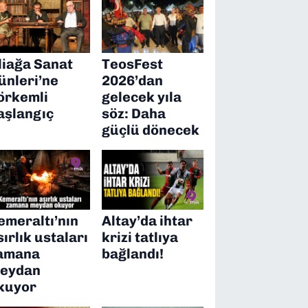
liağa Sanat
TeosFest
ünleri’ne
2026’dan
örkemli
gelecek yıla
aşlangıç
söz: Daha
güçlü dönecek
emeraltı’nın
Altay’da ihtar
sırlık ustaları
krizi tatlıya
amana
bağlandı!
eydan
kuyor