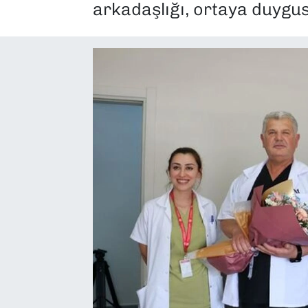
arkadaşlığı, ortaya duygus
SAĞLIK
SPOR
TEKNOLOJİ
YAŞAM
YEREL YÖNETİMLER