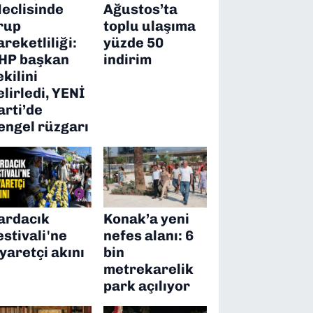
eclisinde
Ağustos’ta
rup
toplu ulaşıma
areketliliği:
yüzde 50
HP başkan
indirim
ekilini
elirledi, YENİ
arti’de
engel rüzgarı
ardacık
Konak’a yeni
estivali'ne
nefes alanı: 6
iyaretçi akını
bin
metrekarelik
park açılıyor