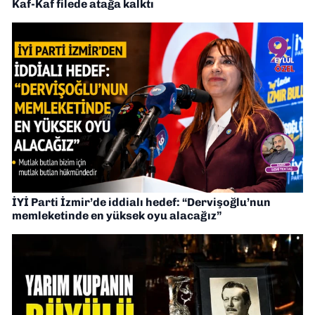
Kaf-Kaf filede atağa kalktı
İYİ Parti İzmir’de iddialı hedef: “Dervişoğlu’nun
memleketinde en yüksek oyu alacağız”