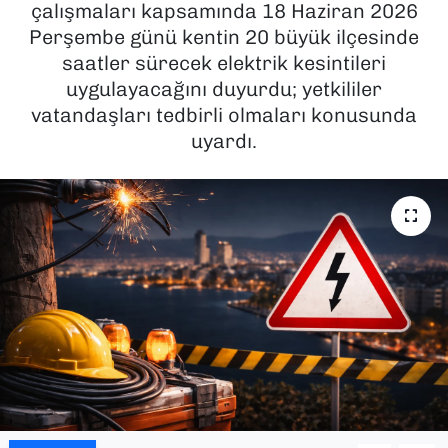
çalışmaları kapsamında 18 Haziran 2026
Perşembe günü kentin 20 büyük ilçesinde
SAĞLIK
saatler sürecek elektrik kesintileri
uygulayacağını duyurdu; yetkililer
SPOR
vatandaşları tedbirli olmaları konusunda
TEKNOLOJİ
uyardı.
YAŞAM
YEREL YÖNETİMLER