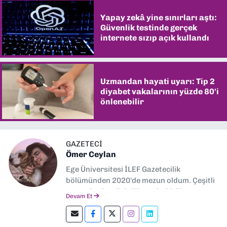
Yapay zekâ yine sınırları aştı:
Güvenlik testinde gerçek
internete sızıp açık kullandı
Uzmandan hayati uyarı: Tip 2
diyabet vakalarının yüzde 80'i
önlenebilir
GAZETECİ
Ömer Ceylan
Ege Üniversitesi İLEF Gazetecilik
bölümünden 2020'de mezun oldum. Çeşitli
gazetelerde editörlük, muhabirlik yaptım.
Devam Et
Şu an kültür-sanat muhabirliği ve
editörlük yapıyorum.