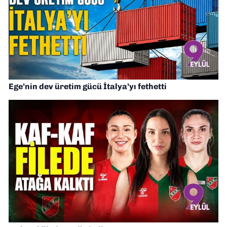
Ege’nin dev üretim gücü İtalya’yı fethetti