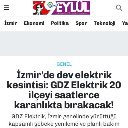
Resmi İlanlar
Konak Nöbetçi Eczaneler
İzmir
Ekonomi
Politika
Spor
Teknoloji
Y
BİLİM
Konak Hava Durumu
DÜNYA
Konak Trafik Yoğunluk Haritası
GENEL
EĞİTİM
Süper Lig Puan Durumu ve Fikstür
İzmir'de dev elektrik
EKONOMİ
Tüm Manşetler
kesintisi: GDZ Elektrik 20
ilçeyi saatlerce
KÜLTÜR SANAT
Son Dakika Haberleri
karanlıkta bırakacak!
MAGAZİN
Haber Arşivi
GDZ Elektrik, İzmir genelinde yürüttüğü
kapsamlı şebeke yenileme ve planlı bakım
POLİTİKA