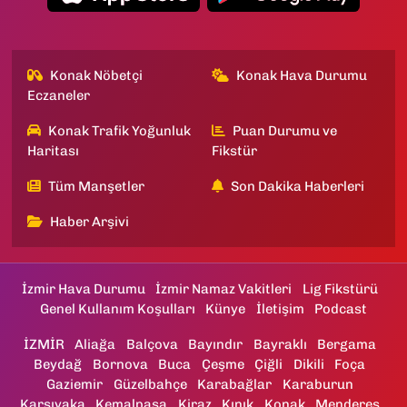
Konak Nöbetçi
Konak Hava Durumu
Eczaneler
Konak Trafik Yoğunluk
Puan Durumu ve
Haritası
Fikstür
Tüm Manşetler
Son Dakika Haberleri
Haber Arşivi
İzmir Hava Durumu
İzmir Namaz Vakitleri
Lig Fikstürü
Genel Kullanım Koşulları
Künye
İletişim
Podcast
İZMİR
Aliağa
Balçova
Bayındır
Bayraklı
Bergama
Beydağ
Bornova
Buca
Çeşme
Çiğli
Dikili
Foça
Gaziemir
Güzelbahçe
Karabağlar
Karaburun
Karşıyaka
Kemalpaşa
Kiraz
Kınık
Konak
Menderes