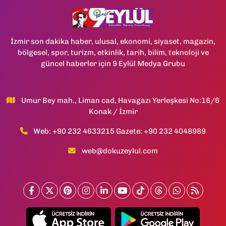
İzmir son dakika haber, ulusal, ekonomi, siyaset, magazin,
bölgesel, spor, turizm, etkinlik, tarih, bilim, teknoloji ve
güncel haberler için 9 Eylül Medya Grubu
Umur Bey mah., Liman cad, Havagazı Yerleşkesi No:16/6
Konak / İzmir
Web: +90 232 4633215 Gazete: +90 232 4048989
web@dokuzeylul.com